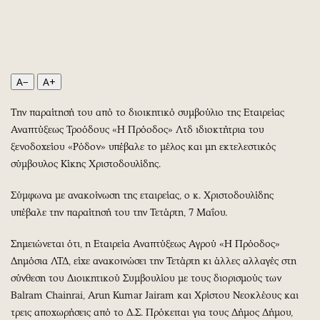
Περιβάλλον
Ταξίδια
Ελλάδα
Συνταγές
Κόσμος
Έξοδος
Παράξενα
Media
A−
A+
Πολιτισμός
Εκπομπές
Σινεμά
Wine routes
Την παραίτησή του από το διοικητικό συμβούλιο της Εταιρείας
Θέατρο-Χορός
Podcasts
Αναπτύξεως Τροόδους «Η Πρόοδος» Λτδ ιδιοκτήτρια του
ξενοδοχείου «Ρόδον» υπέβαλε το μέλος και μη εκτελεστικός
Μουσική
Uncut
σύμβουλος Κίκης Χριστοδουλίδης.
Εικαστικά
Προσφορές
Βιβλίο
Προσωπικότητες στην ''Κ''
Σύμφωνα με ανακοίνωση της εταιρείας, ο κ. Χριστοδουλίδης
Χειρόγραφα
Επιστολές
υπέβαλε την παραίτησή του την Τετάρτη, 7 Μαΐου.
Σημειώνεται ότι, η Εταιρεία Αναπτύξεως Αγρού «Η Πρόοδος»
Δημόσια ΛΤΔ, είχε ανακοινώσει την Τετάρτη κι άλλες αλλαγές στη
σύνθεση του Διοικητικού Συμβουλίου με τους διορισμούς των
Balram Chainrai, Arun Kumar Jairam και Χρίστου Νεοκλέους και
τρεις αποχωρήσεις από το Δ.Σ. Πρόκειται για τους Δήμος Δήμου,