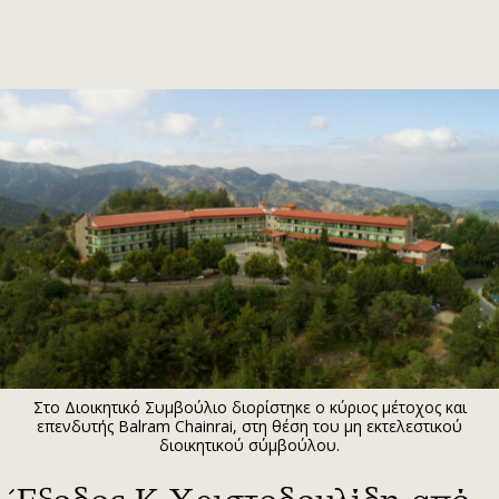
ΕΓΓΡΑΦΗ
ΕΙΣΟΔΟΣ
ΚΑΤΗΓΟΡΙΕΣ
ΣΥΝΔΕΣΗ
Κύπρος
Απόψεις
Παιδεία
Αρθρογραφία
Υγεία
The Hill
Πολιτική
Υγεία
Βουλευτικές 2026
Αγγελίες
Εκλογές 2024
Ενοικιάζονται
Στο Διοικητικό Συμβούλιο διορίστηκε ο κύριος μέτοχος και
Προεδρικές 2023
Πωλούνται
επενδυτής Balram Chainrai, στη θέση του μη εκτελεστικού
διοικητικού σύμβούλου.
Δημοσκοπήσεις
Ζητούν εργασία
Διπλωματία
Θέσεις εργασίας