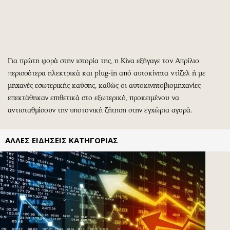
Περιβάλλον
Ταξίδια
Ελλάδα
Συνταγές
Κόσμος
Έξοδος
Παράξενα
Media
Για πρώτη φορά στην ιστορία της, η Κίνα εξήγαγε τον Απρίλιο
Πολιτισμός
Εκπομπές
περισσότερα ηλεκτρικά και plug-in από αυτοκίνητα ντίζελ ή με
Σινεμά
Wine routes
μηχανές εσωτερικής καύσης, καθώς οι αυτοκινητοβιομηχανίες
Θέατρο-Χορός
Podcasts
επεκτάθηκαν επιθετικά στο εξωτερικό, προκειμένου να
Μουσική
Uncut
αντισταθμίσουν την υποτονική ζήτηση στην εγχώρια αγορά.
Εικαστικά
Προσφορές
Βιβλίο
Προσωπικότητες στην ''Κ''
ΑΛΛΕΣ ΕΙΔΗΣΕΙΣ ΚΑΤΗΓΟΡΙΑΣ
Χειρόγραφα
Επιστολές