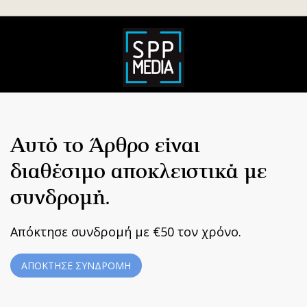
Αυτό το Άρθρο είναι
διαθέσιμο αποκλειστικά με
συνδρομή.
Απόκτησε συνδρομή με €50 τον χρόνο.
ΑΠΟΚΤΗΣΕ ΣΥΝΔΡΟΜΗ
Home
|
Terms & Conditions
|
Privacy Policy
|
About Us
|
Contact
Us
BUILT BY BDIGITAL
| ADA CMS |
POWERED BY WEBSTUDIO