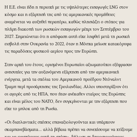
Η Ε.Ε. είναι ήδη η περιοχή με τις υψηλότερες εισαγωγές LNG στον
κόσμο και η εξάρτησή της από τις αμερικανικές προμήθειες
αναμένεται να αυξηθεί περαιτέρω, καθώς πλησιάζει ο στόχος για
πλήρη διακοπή των ρωσικών εισαγωγών μέχρι τον Σεπτέμβριο του
2027. Σημειώνεται ότι η απόφαση αυτή είχε ληφθεί μετά τη ρωσική
εισβολή στην Ουκρανία το 2022, όταν η Μόσχα μείωσε κατακόρυφα
τις παραδόσεις φυσικού αερίου προς την Ευρώπη.
Στην αρχή του έτους, ορισμένοι Ευρωπαίοι αξιωματούχοι εξέφρασαν
ανησυχίες για την αυξανόμενη εξάρτηση από την αμερικανική
ενέργεια, μετά τα σχόλια του Αμερικανού προέδρου Ντόναλντ
Τραμπ περί προσάρτησης της Γροιλανδίας. Αλλοι υποστηρίζουν ότι
οι αγορές από τις ΗΠΑ, που ήταν ανέκαθεν εταίρος της Ευρώπης
και είναι μέλος του ΝΑΤΟ, δεν συγκρίνονται με την εξάρτηση που
είχε το μπλοκ από τη Ρωσία.
«Οι διατλαντικές σχέσεις επαναξιολογούνται και υπάρχουν
σκαμπανεβάσματα… αλλά βέβαια πρέπει να συνεχίσουμε να χτίζουμε
και να ενισχύουμε αυτή τη σχέση», δήλωσε σε δημοσιογράφους