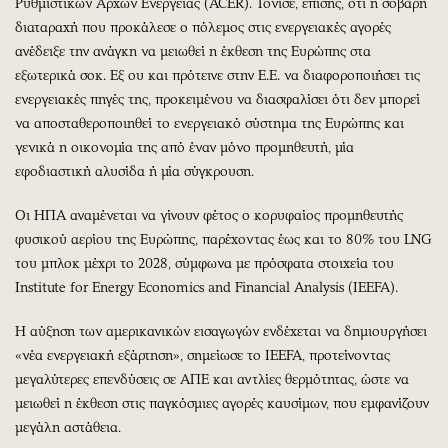
Ρυθμιστικών Αρχών Ενέργειας (ACER). Τόνισε, επίσης, ότι η σοβαρή
διαταραχή που προκάλεσε ο πόλεμος στις ενεργειακές αγορές
ανέδειξε την ανάγκη να μειωθεί η έκθεση της Ευρώπης στα
εξωτερικά σοκ. Εξ ου και πρότεινε στην Ε.Ε. να διαφοροποιήσει τις
ενεργειακές πηγές της, προκειμένου να διασφαλίσει ότι δεν μπορεί
να αποσταθεροποιηθεί το ενεργειακό σύστημα της Ευρώπης και
γενικά η οικονομία της από έναν μόνο προμηθευτή, μία
εφοδιαστική αλυσίδα ή μία σύγκρουση.
Οι ΗΠΑ αναμένεται να γίνουν φέτος ο κορυφαίος προμηθευτής
φυσικού αερίου της Ευρώπης, παρέχοντας έως και το 80% του LNG
του μπλοκ μέχρι το 2028, σύμφωνα με πρόσφατα στοιχεία του
Institute for Energy Economics and Financial Analysis (IEEFA).
H αύξηση των αμερικανικών εισαγωγών ενδέχεται να δημιουργήσει
«νέα ενεργειακή εξάρτηση», σημείωσε το IEEFA, προτείνοντας
μεγαλύτερες επενδύσεις σε ΑΠΕ και αντλίες θερμότητας, ώστε να
μειωθεί η έκθεση στις παγκόσμιες αγορές καυσίμων, που εμφανίζουν
μεγάλη αστάθεια.