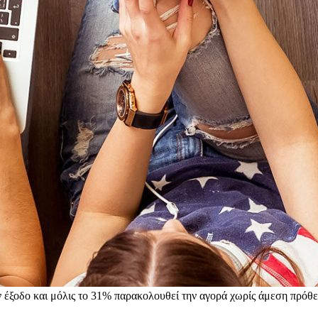
ν έξοδο και μόλις το 31% παρακολουθεί την αγορά χωρίς άμεση πρό