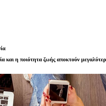
σία
ία και η ποιότητα ζωής αποκτούν μεγαλύτε