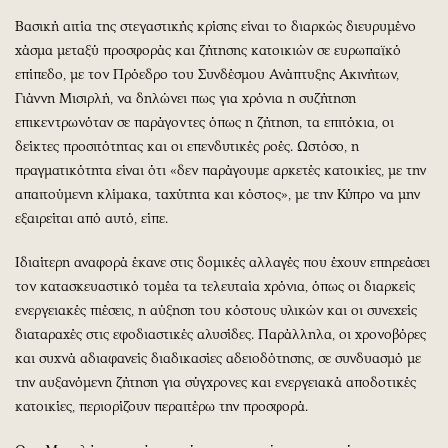
Βασική αιτία της στεγαστικής κρίσης είναι το διαρκώς διευρυμένο
χάσμα μεταξύ προσφοράς και ζήτησης κατοικιών σε ευρωπαϊκό
επίπεδο, με τον Πρόεδρο του Συνδέσμου Ανάπτυξης Ακινήτων,
Γιάννη Μισιρλή, να δηλώνει πως για χρόνια η συζήτηση
επικεντρωνόταν σε παράγοντες όπως η ζήτηση, τα επιτόκια, οι
δείκτες προσιτότητας και οι επενδυτικές ροές. Ωστόσο, η
πραγματικότητα είναι ότι «δεν παράγουμε αρκετές κατοικίες, με την
απαιτούμενη κλίμακα, ταχύτητα και κόστος», με την Κύπρο να μην
εξαιρείται από αυτό, είπε.
Ιδιαίτερη αναφορά έκανε στις δομικές αλλαγές που έχουν επηρεάσει
τον κατασκευαστικό τομέα τα τελευταία χρόνια, όπως οι διαρκείς
ενεργειακές πιέσεις, η αύξηση του κόστους υλικών και οι συνεχείς
διαταραχές στις εφοδιαστικές αλυσίδες. Παράλληλα, οι χρονοβόρες
και συχνά αδιαφανείς διαδικασίες αδειοδότησης, σε συνδυασμό με
την αυξανόμενη ζήτηση για σύγχρονες και ενεργειακά αποδοτικές
κατοικίες, περιορίζουν περαιτέρω την προσφορά.