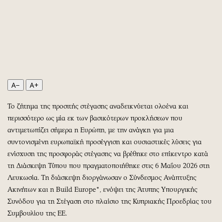
Περιβάλλον
Ταξίδια
Ελλάδα
Συνταγές
Κόσμος
Έξοδος
Παράξενα
Media
Πολιτισμός
Εκπομπές
Σινεμά
Wine routes
A−
A+
Θέατρο-Χορός
Podcasts
Μουσική
Uncut
Το ζήτημα της προσιτής στέγασης αναδεικνύεται ολοένα και
Εικαστικά
Προσφορές
περισσότερο ως μία εκ των βασικότερων προκλήσεων που
αντιμετωπίζει σήμερα η Ευρώπη, με την ανάγκη για μια
Βιβλίο
Προσωπικότητες στην ''Κ''
συντονισμένη ευρωπαϊκή προσέγγιση και ουσιαστικές λύσεις για
Χειρόγραφα
Επιστολές
ενίσχυση της προσφοράς στέγασης να βρέθηκε στο επίκεντρο κατά
τη Διάσκεψη Τύπου που πραγματοποιήθηκε στις 6 Μαΐου 2026 στη
Λευκωσία. Τη διάσκεψη διοργάνωσαν ο Σύνδεσμος Ανάπτυξης
Ακινήτων και η Build Europe*, ενόψει της Άτυπης Υπουργικής
Συνόδου για τη Στέγαση στο πλαίσιο της Κυπριακής Προεδρίας του
Συμβουλίου της ΕΕ.