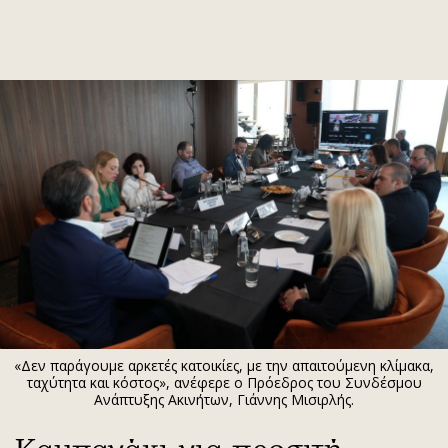
ΕΓΓΡΑΦΗ
ΕΙΣΟΔΟΣ
ΚΑΤΗΓΟΡΙΕΣ
ΣΥΝΔΕΣΗ
Κύπρος
Απόψεις
Παιδεία
Αρθρογραφία
Υγεία
The Hill
Πολιτική
Υγεία
Βουλευτικές 2026
Αγγελίες
Εκλογές 2024
Ενοικιάζονται
«Δεν παράγουμε αρκετές κατοικίες, με την απαιτούμενη κλίμακα,
Προεδρικές 2023
Πωλούνται
ταχύτητα και κόστος», ανέφερε ο Πρόεδρος του Συνδέσμου
Ανάπτυξης Ακινήτων, Γιάννης Μισιρλής.
Δημοσκοπήσεις
Ζητούν εργασία
Διπλωματία
Θέσεις εργασίας