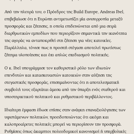
Από την πλευρά του, ο Πρόεδρος της Build Europe, Andreas Ibel,
επιβεβαίωσε ότι η Ευρώπη αντιμετωπίζει μία ανισορροπία μεταξύ
προσφοράς και ζήτησης, η οποία επιδεινώνεται από μια σειρά
διαρθρωτικών εμποδίων που περιορίζουν σημαντικά την ικανότητα
της αγοράς να ανταποκριθεί στη ζήτηση για νέες κατοικίες.
Παράλληλα, τόνισε πως η προσιτή στέγαση αποτελεί πρωτίστως
ζήτημα υλοποίησης και όχι απλώς σχεδιασμού πολιτικής.
Ο κ. Ibel υπογράμμισε τον καθοριστικό ρόλο των ιδιωτών
επενδυτών και κατασκευαστών κατοικιών στην αύξηση της
στεγαστικής προσφοράς, επισημαίνοντας ότι η αποτελεσματική
συμβολή τους εξαρτάται άμεσα από την ύπαρξη ενός σταθερού και
υποστηρικτικού πολιτικού και ρυθμιστικού περιβάλλοντος.
Ιδιαίτερη έμφαση έδωσε επίσης στην ανάγκη επαναξιολόγησης των
υφιστάμενων πολιτικών, προειδοποιώντας ότι ακόμη και
καλοπροαίρετες πολιτικές μπορεί να περιορίσουν την προσφορά.
Ρυθμίσεις όπως άκαμπτοι πολεοδομικοί κανονισμοί ή υπερβολικές