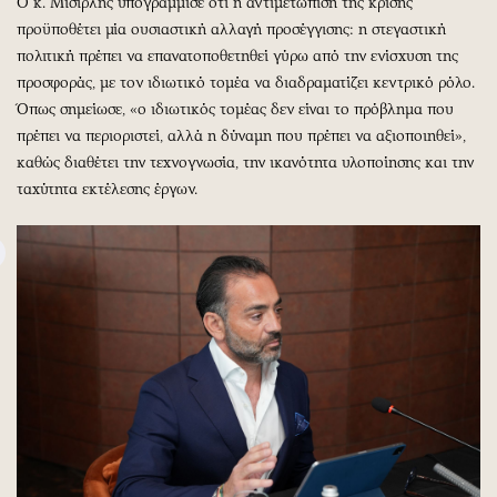
Ο κ. Μισιρλής υπογράμμισε ότι η αντιμετώπιση της κρίσης
προϋποθέτει μία ουσιαστική αλλαγή προσέγγισης: η στεγαστική
πολιτική πρέπει να επανατοποθετηθεί γύρω από την ενίσχυση της
προσφοράς, με τον ιδιωτικό τομέα να διαδραματίζει κεντρικό ρόλο.
Όπως σημείωσε, «ο ιδιωτικός τομέας δεν είναι το πρόβλημα που
πρέπει να περιοριστεί, αλλά η δύναμη που πρέπει να αξιοποιηθεί»,
καθώς διαθέτει την τεχνογνωσία, την ικανότητα υλοποίησης και την
ταχύτητα εκτέλεσης έργων.