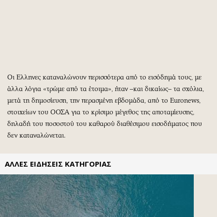
Περιβάλλον
Ταξίδια
Ελλάδα
Συνταγές
Κόσμος
Έξοδος
Παράξενα
Media
Πολιτισμός
Εκπομπές
Σινεμά
Wine routes
Οι Ελληνες καταναλώνουν περισσότερα από το εισόδημά τους, με
Θέατρο-Χορός
Podcasts
άλλα λόγια «τρώμε από τα έτοιμα», ήταν –και δικαίως– τα σχόλια,
μετά τη δημοσίευση, την περασμένη εβδομάδα, από το Euronews,
Μουσική
Uncut
στοιχείων του ΟΟΣΑ για το κρίσιμο μέγεθος της αποταμίευσης,
Εικαστικά
Προσφορές
δηλαδή του ποσοστού του καθαρού διαθέσιμου εισοδήματος που
Βιβλίο
Προσωπικότητες στην ''Κ''
δεν καταναλώνεται.
Χειρόγραφα
Επιστολές
ΑΛΛΕΣ ΕΙΔΗΣΕΙΣ ΚΑΤΗΓΟΡΙΑΣ