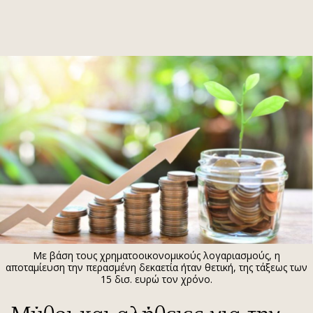
ΕΓΓΡΑΦΗ
ΕΙΣΟΔΟΣ
ΚΑΤΗΓΟΡΙΕΣ
ΣΥΝΔΕΣΗ
Κύπρος
Απόψεις
Παιδεία
Αρθρογραφία
Υγεία
The Hill
Πολιτική
Υγεία
Βουλευτικές 2026
Αγγελίες
Εκλογές 2024
Ενοικιάζονται
Με βάση τους χρηματοοικονομικούς λογαριασμούς, η
Προεδρικές 2023
Πωλούνται
αποταμίευση την περασμένη δεκαετία ήταν θετική, της τάξεως των
15 δισ. ευρώ τον χρόνο.
Δημοσκοπήσεις
Ζητούν εργασία
Διπλωματία
Θέσεις εργασίας