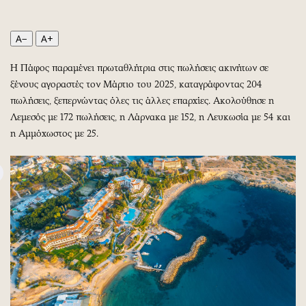
Περιβάλλον
Ταξίδια
Ελλάδα
Συνταγές
A−
A+
Κόσμος
Έξοδος
Παράξενα
Media
Η Πάφος παραμένει πρωταθλήτρια στις πωλήσεις ακινήτων σε
Πολιτισμός
Εκπομπές
ξένους αγοραστές τον Μάρτιο του 2025, καταγράφοντας 204
πωλήσεις, ξεπερνώντας όλες τις άλλες επαρχίες. Ακολούθησε η
Σινεμά
Wine routes
Λεμεσός με 172 πωλήσεις, η Λάρνακα με 152, η Λευκωσία με 54 και
Θέατρο-Χορός
Podcasts
η Αμμόχωστος με 25.
Μουσική
Uncut
Εικαστικά
Προσφορές
Βιβλίο
Προσωπικότητες στην ''Κ''
Χειρόγραφα
Επιστολές