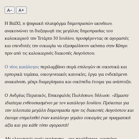
Περιβάλλον
Ταξίδια
A−
A+
Ελλάδα
Συνταγές
Κόσμος
Έξοδος
Η BidX1, η ψηφιακή πλατφόρμα δημοπρασιών ακινήτων,
Παράξενα
Media
ανακοινώνει τη διεξαγωγή της μεγάλης δημοπρασίας του
Πολιτισμός
Εκπομπές
καλοκαιριού την Τετάρτη 30 Ιουλίου, προσφέροντας σε αγοραστές
και επενδυτές την ευκαιρία να εξασφαλίσουν ακίνητα στην Κύπρο
Σινεμά
Wine routes
πριν από τις καλοκαιρινές διακοπές Αυγούστου.
Θέατρο-Χορός
Podcasts
Μουσική
Uncut
Ο νέος κατάλογος
περιλαμβάνει σειρά επιλογών σε οικιστικά και
Εικαστικά
Προσφορές
εμπορικά τεμάχια, οικογενειακές κατοικίες, έργα για ενδεχόμενη
ανακαίνιση, μέχρι διαμερίσματα και οικόπεδα έτοιμα για ανάπτυξη.
Βιβλίο
Προσωπικότητες στην ''Κ''
Χειρόγραφα
Επιστολές
Ο Ανδρέας Περατικός, Επικεφαλής Πωλήσεων, δήλωσε:
«Είμαστε
ιδιαίτερα ενθουσιασμένοι με τον κατάλογο Ιουλίου. Πρόκειται για
την τελευταία μεγάλη δημοπρασία πριν τις διακοπές Αυγούστου και
έχουμε επιμεληθεί έναν κατάλογο γεμάτο ευκαιρίες με πραγματική
αξία και για κάθε τύπο αγοραστή!
Με ελκυστικές τιμές εκκίνησης – για παράδειγμα, ορισμένα