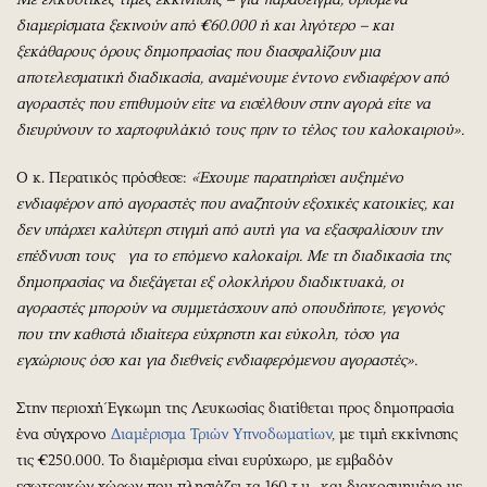
διαμερίσματα ξεκινούν από €60.000 ή και λιγότερο – και
ξεκάθαρους όρους δημοπρασίας που διασφαλίζουν μια
αποτελεσματική διαδικασία, αναμένουμε έντονο ενδιαφέρον από
αγοραστές που επιθυμούν είτε να εισέλθουν στην αγορά είτε να
διευρύνουν το χαρτοφυλάκιό τους πριν το τέλος του καλοκαιριού».
Ο κ. Περατικός πρόσθεσε:
«Έχουμε παρατηρήσει αυξημένο
ενδιαφέρον από αγοραστές που αναζητούν εξοχικές κατοικίες, και
δεν υπάρχει καλύτερη στιγμή από αυτή για να εξασφαλίσουν την
επέδνυση τους για το επόμενο καλοκαίρι. Με τη διαδικασία της
δημοπρασίας να διεξάγεται εξ ολοκλήρου διαδικτυακά, οι
αγοραστές μπορούν να συμμετάσχουν από οπουδήποτε, γεγονός
που την καθιστά ιδιαίτερα εύχρηστη και εύκολη, τόσο για
εγχώριους όσο και για διεθνείς ενδιαφερόμενου αγοραστές».
Στην περιοχή Έγκωμη της Λευκωσίας διατίθεται προς δημοπρασία
ένα σύγχρονο
Διαμέρισμα Τριών Υπνοδωματίων
, με τιμή εκκίνησης
τις €250.000. Το διαμέρισμα είναι ευρύχωρο, με εμβαδόν
εσωτερικών χώρων που πλησιάζει τα 160 τ.μ., και διακοσμημένο με