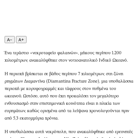
Περιβάλλον
Ταξίδια
Ελλάδα
Συνταγές
Κόσμος
Έξοδος
Παράξενα
Media
Πολιτισμός
Εκπομπές
A−
A+
Σινεμά
Wine routes
Ένα τεράστιο «νεκροταφείο φαλαινών», μήκους περίπου 1.200
Θέατρο-Χορός
Podcasts
χιλιομέτρων, ανακαλύφθηκε στον νοτιοανατολικό Ινδικό Ωκεανό.
Μουσική
Uncut
Εικαστικά
Προσφορές
Η περιοχή βρίσκεται σε βάθος περίπου 7 χιλιομέτρων, στη ζώνη
ρηγμάτων Διαμαντίνα (Diamantina Fracture Zone), μια υποθαλάσσια
Βιβλίο
Προσωπικότητες στην ''Κ''
περιοχή με κορυφογραμμές και τάφρους στον πυθμένα του
Χειρόγραφα
Επιστολές
ωκεανού. Ωστόσο, αυτό που έχει προκαλέσει τον μεγαλύτερο
ενθουσιασμό στην επιστημονική κοινότητα είναι η ηλικία των
ευρημάτων, καθώς ορισμένα από τα λείψανα χρονολογούνται πριν
από 5,3 εκατομμύρια χρόνια.
Η υποθαλάσσια αυτή νεκρόπολη, που ανακαλύφθηκε από ερευνητές