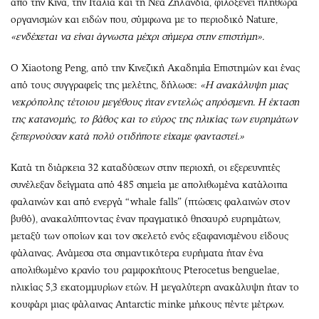
από την Κίνα, την Ιταλία και τη Νέα Ζηλανδία, φιλοξενεί πληθώρα
οργανισμών και ειδών που, σύμφωνα με το περιοδικό Nature,
«ενδέχεται να είναι άγνωστα μέχρι σήμερα στην επιστήμη».
Ο Xiaotong Peng, από την Κινεζική Ακαδημία Επιστημών και ένας
από τους συγγραφείς της μελέτης, δήλωσε:
«Η ανακάλυψη μιας
νεκρόπολης τέτοιου μεγέθους ήταν εντελώς απρόσμενη. Η έκταση
της κατανομής, το βάθος και το εύρος της ηλικίας των ευρημάτων
ξεπερνούσαν κατά πολύ οτιδήποτε είχαμε φανταστεί.»
Κατά τη διάρκεια 32 καταδύσεων στην περιοχή, οι εξερευνητές
συνέλεξαν δείγματα από 485 σημεία με απολιθωμένα κατάλοιπα
φαλαινών και από ενεργά “whale falls” (πτώσεις φαλαινών στον
βυθό), ανακαλύπτοντας έναν πραγματικό θησαυρό ευρημάτων,
μεταξύ των οποίων και τον σκελετό ενός εξαφανισμένου είδους
φάλαινας. Ανάμεσα στα σημαντικότερα ευρήματα ήταν ένα
απολιθωμένο κρανίο του ραμφοκήτους Pterocetus benguelae,
ηλικίας 5,3 εκατομμυρίων ετών. Η μεγαλύτερη ανακάλυψη ήταν το
κουφάρι μιας φάλαινας Antarctic minke μήκους πέντε μέτρων.