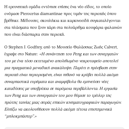
Η ερευνητική ομάδα εντόπισε επίσης ένα νέο είδος, το οποίο
ονόμασε Pterocetus diamantinae προς τιμήν της περιοχής όπου
βρέθηκε. Μέδουσες, σκουλήκια και καρκινοειδή συγκαταλέγονται
στα πλάσματα που ζουν χάρη στα πολυάριθμα κουφάρια φαλαινών
που είναι διάσπαρτα στην περιοχή.
Ο Stephen J. Godfrey, από το Μουσείο Θαλάσσιας Ζωής Calvert,
έγραψε στο Nature:
«Η συνάντηση του Peng και των συνεργατών
του με ένα τόσο εκτεταμένο απολιθωμένο νεκροταφείο αποτελεί
μια πραγματικά μοναδική ανακάλυψη. Παρότι η πρόσβαση στην
περιοχή είναι περιορισμένη, είναι πιθανό να κρύβει πολλά ακόμη
συναρπαστικά ευρήματα και αναμφίβολα θα εμπνεύσει νέες
καταδύσεις με υποβρύχια σε παρόμοια περιβάλλοντα. Η εργασία
των Peng και των συνεργατών του μου θύμισε το τρέιλερ της
πρώτης ταινίας μιας σειράς επικών κινηματογραφικών παραγωγών.
Ελπίζω να ακολουθήσουν πολλά ακόμη τέτοια επιστημονικά
“μπλοκμπάστερ”.»