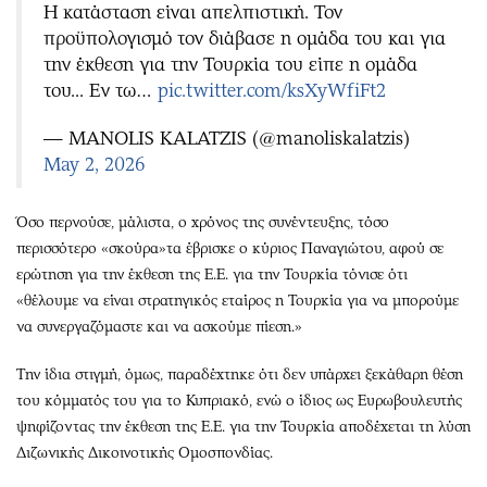
Η κατάσταση είναι απελπιστική. Τον
προϋπολογισμό τον διάβασε η ομάδα του και για
την έκθεση για την Τουρκία του είπε η ομάδα
του... Εν τω…
pic.twitter.com/ksXyWfiFt2
— MANOLIS KALATZIS (@manoliskalatzis)
May 2, 2026
Όσο περνούσε, μάλιστα, ο χρόνος της συνέντευξης, τόσο
περισσότερο «σκούρα»τα έβρισκε ο κύριος Παναγιώτου, αφού σε
ερώτηση για την έκθεση της Ε.Ε. για την Τουρκία τόνισε ότι
«θέλουμε να είναι στρατηγικός εταίρος η Τουρκία για να μπορούμε
να συνεργαζόμαστε και να ασκούμε πίεση.»
Την ίδια στιγμή, όμως, παραδέχτηκε ότι δεν υπάρχει ξεκάθαρη θέση
του κόμματός του για το Κυπριακό, ενώ ο ίδιος ως Ευρωβουλευτής
ψηφίζοντας την έκθεση της Ε.Ε. για την Τουρκία αποδέχεται τη λύση
Διζωνικής Δικοινοτικής Ομοσπονδίας.