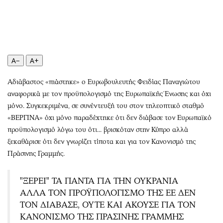
Περιβάλλον
Ταξίδια
Ελλάδα
Συνταγές
Κόσμος
Έξοδος
Παράξενα
Media
A−
A+
Πολιτισμός
Εκπομπές
Σινεμά
Wine routes
Αδιάβαστος «πιάστηκε» ο Ευρωβουλευτής Φειδίας Παναγιώτου
Θέατρο-Χορός
Podcasts
αναφορικά με τον προϋπολογισμό της Ευρωπαϊκής Ένωσης και όχι
Μουσική
Uncut
μόνο. Συγκεκριμένα, σε συνέντευξή του στον τηλεοπτικό σταθμό
«ΒΕΡΓΙΝΑ» όχι μόνο παραδέχτηκε ότι δεν διάβασε τον Ευρωπαϊκό
Εικαστικά
Προσφορές
προϋπολογισμό λόγω του ότι... βρισκόταν στην Κύπρο αλλά
Βιβλίο
Προσωπικότητες στην ''Κ''
ξεκαθάρισε ότι δεν γνωρίζει τίποτα και για τον Κανονισμό της
Χειρόγραφα
Επιστολές
Πράσινης Γραμμής.
"ΞΕΡΕΙ" ΤΑ ΠΑΝΤΑ ΓΙΑ ΤΗΝ ΟΥΚΡΑΝΙΑ
ΑΛΛΑ ΤΟΝ ΠΡΟΫΠΟΛΟΓΙΣΜΟ ΤΗΣ ΕΕ ΔΕΝ
ΤΟΝ ΔΙΑΒΑΣΕ, ΟΥΤΕ ΚΑΙ ΑΚΟΥΣΕ ΓΙΑ ΤΟΝ
ΚΑΝΟΝΙΣΜΟ ΤΗΣ ΠΡΑΣΙΝΗΣ ΓΡΑΜΜΗΣ