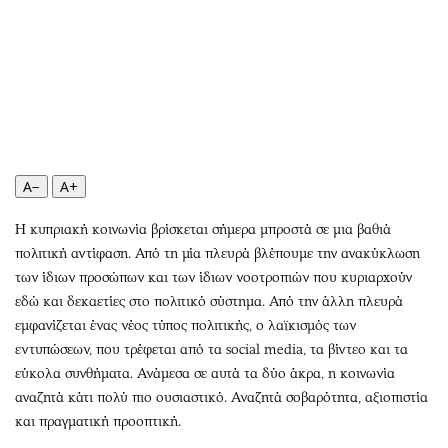
Περιβάλλον
Ταξίδια
Ελλάδα
Συνταγές
Κόσμος
Έξοδος
Παράξενα
Media
Πολιτισμός
Εκπομπές
Σινεμά
Wine routes
Θέατρο-Χορός
Podcasts
A−
A+
Μουσική
Uncut
Η κυπριακή κοινωνία βρίσκεται σήμερα μπροστά σε μια βαθιά
Εικαστικά
Προσφορές
πολιτική αντίφαση. Από τη μία πλευρά βλέπουμε την ανακύκλωση
Βιβλίο
Προσωπικότητες στην ''Κ''
των ίδιων προσώπων και των ίδιων νοοτροπιών που κυριαρχούν
Χειρόγραφα
Επιστολές
εδώ και δεκαετίες στο πολιτικό σύστημα. Από την άλλη πλευρά
εμφανίζεται ένας νέος τύπος πολιτικής, ο λαϊκισμός των
εντυπώσεων, που τρέφεται από τα social media, τα βίντεο και τα
εύκολα συνθήματα. Ανάμεσα σε αυτά τα δύο άκρα, η κοινωνία
αναζητά κάτι πολύ πιο ουσιαστικό. Αναζητά σοβαρότητα, αξιοπιστία
και πραγματική προοπτική.