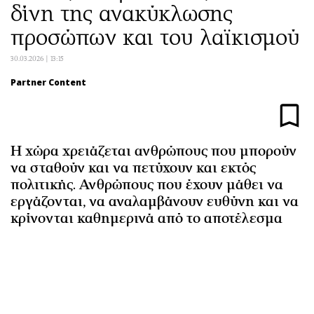
δίνη της ανακύκλωσης
Αθλητισμός
Geek
προσώπων και του λαϊκισμού
Κύπρος
Νέα
Ελλάδα
Κινητά-tablets
30.03.2026 | 13:15
Διεθνή
Social
Partner Content
Κληρώσεις Allwyn
Αυτοκίνηση
Οικονομική
Αφιερώματα
Οικονομία
Πολιτική
Η χώρα χρειάζεται ανθρώπους που μπορούν
Real Estate
Οικονομία
να σταθούν και να πετύχουν και εκτός
Επιχειρήσεις
Γενικά
πολιτικής. Ανθρώπους που έχουν μάθει να
Αγορές
Αναδρομές
εργάζονται, να αναλαμβάνουν ευθύνη και να
κρίνονται καθημερινά από το αποτέλεσμα
Money Review
Πρόσωπα
AstroBank Properties
Περιβάλλον
Trends
Good Life
Ενέργεια
Γυναίκα
Ναυτιλία
Showbiz