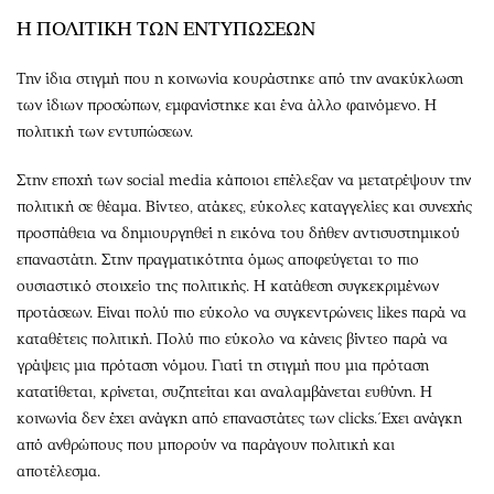
Η ΠΟΛΙΤΙΚΗ ΤΩΝ ΕΝΤΥΠΩΣΕΩΝ
Την ίδια στιγμή που η κοινωνία κουράστηκε από την ανακύκλωση
των ίδιων προσώπων, εμφανίστηκε και ένα άλλο φαινόμενο. Η
πολιτική των εντυπώσεων.
Στην εποχή των social media κάποιοι επέλεξαν να μετατρέψουν την
πολιτική σε θέαμα. Βίντεο, ατάκες, εύκολες καταγγελίες και συνεχής
προσπάθεια να δημιουργηθεί η εικόνα του δήθεν αντισυστημικού
επαναστάτη. Στην πραγματικότητα όμως αποφεύγεται το πιο
ουσιαστικό στοιχείο της πολιτικής. Η κατάθεση συγκεκριμένων
προτάσεων. Είναι πολύ πιο εύκολο να συγκεντρώνεις likes παρά να
καταθέτεις πολιτική. Πολύ πιο εύκολο να κάνεις βίντεο παρά να
γράψεις μια πρόταση νόμου. Γιατί τη στιγμή που μια πρόταση
κατατίθεται, κρίνεται, συζητείται και αναλαμβάνεται ευθύνη. Η
κοινωνία δεν έχει ανάγκη από επαναστάτες των clicks. Έχει ανάγκη
από ανθρώπους που μπορούν να παράγουν πολιτική και
αποτέλεσμα.