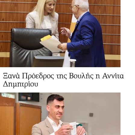
Ξανά Πρόεδρος της Βουλής η Αννίτα
Δημητρίου