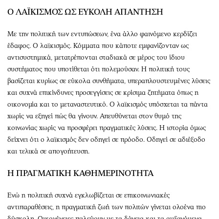
Ο ΛΑΪΚΙΣΜΟΣ ΩΣ ΕΥΚΟΛΗ ΑΠΑΝΤΗΣΗ
Με την πολιτική των εντυπώσεων, ένα άλλο φαινόμενο κερδίζει
έδαφος. Ο λαϊκισμός. Κόμματα που κάποτε εμφανίζονταν ως
αντισυστημικά, μετατρέπονται σταδιακά σε μέρος του ίδιου
συστήματος που υποτίθεται ότι πολεμούσαν. Η πολιτική τους
βασίζεται κυρίως σε εύκολα συνθήματα, υπεραπλουστευμένες λύσεις
και συχνά επικίνδυνες προσεγγίσεις σε κρίσιμα ζητήματα όπως η
οικονομία και το μεταναστευτικό. Ο λαϊκισμός υπόσχεται τα πάντα
χωρίς να εξηγεί πώς θα γίνουν. Απευθύνεται στον θυμό της
κοινωνίας χωρίς να προσφέρει πραγματικές λύσεις. Η ιστορία όμως
δείχνει ότι ο λαϊκισμός δεν οδηγεί σε πρόοδο. Οδηγεί σε αδιέξοδο
και τελικά σε απογοήτευση.
Η ΠΡΑΓΜΑΤΙΚΗ ΚΑΘΗΜΕΡΙΝΟΤΗΤΑ
Ενώ η πολιτική συχνά εγκλωβίζεται σε επικοινωνιακές
αντιπαραθέσεις, η πραγματική ζωή των πολιτών γίνεται ολοένα πιο
δύσκολη. Οικογένειες παλεύουν με τα δάνεια και τα αυξανόμενα