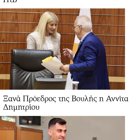
Ξανά Πρόεδρος της Βουλής η Αννίτα
Δημητρίου