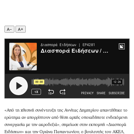
Περιβάλλον
Ταξίδια
Ελλάδα
Συνταγές
Κόσμος
Έξοδος
Παράξενα
Media
A−
A+
Πολιτισμός
Εκπομπές
Σινεμά
Wine routes
Θέατρο-Χορός
Podcasts
Μουσική
Uncut
Εικαστικά
Προσφορές
Βιβλίο
Προσωπικότητες στην ''Κ''
Χειρόγραφα
Επιστολές
«Από τη χθεσινή συνέντευξη της Αννίτας Δημητρίου απαντήθηκε το
ερώτημα αν απορρίπτουν από θέση αρχής οποιαδήποτε ενδεχόμενη
συνεργασία με την ακροδεξιά», σημείωσε στην εκπομπή «Διασπορά
Ειδήσεων» και την Οριάνα Παπαντωνίου, ο βουλευτής του ΑΚΕΛ,