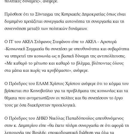
πολιτικές δυνάμεις», ανέφερε.
Πρόσθεσε ότι το Σύνταγμα της Κυπριακής Δημοκρατίας όπως είναι
δομημένο χρειάζεται συνεργασία αυτονόητα τη συνεργασία και τη
συνεννόηση μεταξύ των πολιτικών δυνάμεων.
Ο ΓΓ του ΑΚΕΛ Στέφανος Στεφάνου είπε το ΑΚΕΛ - Αριστερά
-Κοινωνική Συμμαχία θα συνεχίσει με υπευθυνότητα και σοβαρότητα
να υπηρετεί την κοινωνία ως η βασική δύναμη της αντιπολίτευσης.
«Με καθαρό το μέτωπο και καθαρό το βλέμμα, βλέποντας όλους
στα μάτια και χωρίς να κρυβόμαστε», ανέφερε.
Ο Πρόεδρος του ΕΛΑΜ Χρίστος Χρίστου ανέφερε ότι το κόμμα του
βρίσκεται στο Κοινοβούλιο για τα προβλήματα της κοινωνίας και τα
θέματα που αντιμετωπίζουν οι πολίτες και θα συνεχίσουν το έργο
τους με όσα διακήρυτταν προεκλογικά.
Ο Πρόεδρος του ΔΗΚΟ Νικόλας Παπαδόπουλος απευθυνόμενος
στην κ. Δημητρίου είπε «θα έχετε πλήρη συνεργασία σε ότι αφορά τη
λειτουργία της Βουλής, εποικοδομητική διάθεση για όλα τα