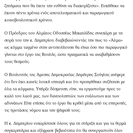
ζητήματα που θα έχετε την ευθύνη να διαχειρίζεστε». Ευχήθηκε να
έχουν πέντε χρόνια ενός αποτελεσματικού και παραγωγικού
κοινοβουλευτικού χρόνου.
Ο Πρόεδρος του Αλμάτος Οδυσσέας Μιχαηλίδης συνεχάρη με τη
σειρά του την κ. Δημητρίου, διαβεβαιώνοντάς την πως το «Άλμα»
ως κόμμα ταγμένο στην αντιπολίτευση θα είναι όσο πιο παραγωγικό
γίνεται στο έργο της Βουλής, ώστε πραγματικά να αναβαθμίσουν
τους θεσμούς.
Ο Βουλευτής της Άμεσης Δημοκρατίας Δημήτρης Σούγλης ανέφερε
ότι δεν έχει κανείς λευκή επιταγή και ότι προηγήθηκε συζήτηση με
όλα τα κόμματα. Υπήρξε δέσμευση, είπε, να εργαστούμε προς το
καλό του λαού μας, των δανειοληπτών, των ευάλωτων και των
αδυνάτων. Είπε επίσης ότι το έργο θα κριθεί μέσα από τις επιτροπές,
τις προτάσεις νόμου και την ψήφισή τους.
Η κ. Δημητρίου ευχαρίστησε όλους για τη στήριξη και για τα θερμά
συγχαρητήρια και εξέφρασε βεβαιότητα ότι θα συνεργαστούν όλοι