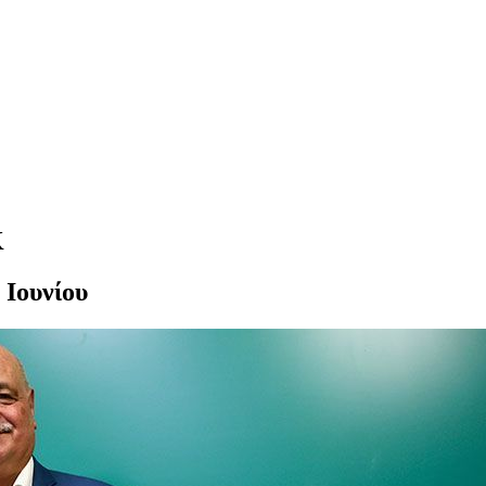
Κ
 Ιουνίου