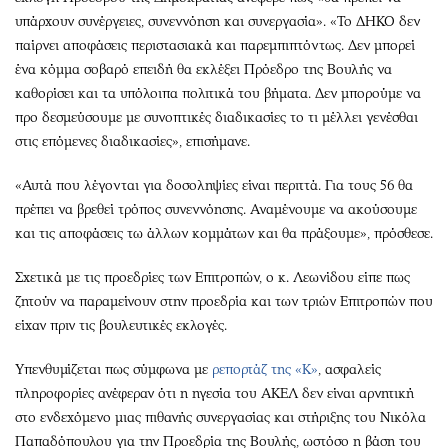
υπάρχουν συνέργειες, συνεννόηση και συνεργασία». «Το ΔΗΚΟ δεν
παίρνει αποφάσεις περιστασιακά και παρεμπιπτόντως. Δεν μπορεί
ένα κόμμα σοβαρό επειδή θα εκλέξει Πρόεδρο της Βουλής να
καθορίσει και τα υπόλοιπα πολιτικά του βήματα. Δεν μπορούμε να
προ δεσμεύσουμε με συνοπτικές διαδικασίες το τι μέλλει γενέσθαι
στις επόμενες διαδικασίες», επισήμανε.
«Αυτά που λέγονται για δοσοληψίες είναι περιττά. Για τους 56 θα
πρέπει να βρεθεί τρόπος συνεννόησης. Αναμένουμε να ακούσουμε
και τις αποφάσεις τω άλλων κομμάτων και θα πράξουμε», πρόσθεσε.
Σχετικά με τις προεδρίες των Επιτροπών, ο κ. Λεωνίδου είπε πως
ζητούν να παραμείνουν στην προεδρία και των τριών Επιτροπών που
είχαν πριν τις βουλευτικές εκλογές.
Υπενθυμίζεται πως σύμφωνα με
ρεπορτάζ της «Κ»
, ασφαλείς
πληροφορίες ανέφεραν ότι η ηγεσία του ΑΚΕΛ δεν είναι αρνητική
στο ενδεχόμενο μιας πιθανής συνεργασίας και στήριξης του Νικόλα
Παπαδόπουλου για την Προεδρία της Βουλής, ωστόσο η βάση του