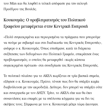
του Μάη και θα ληφθεί η τελική απόφαση για την εκλογή
Προέδρου της Βουλής.
Κουκουμάς: Ο προβληματισμός του Πολιτικού
Γραφείου μεταφέρεται στην Κεντρική Επιτροπή
«Πολύ συγκεκριμένα και περιορισμένα τα πράγματα που μπορούμε
να πούμε με σεβασμό και στη διαδικασία της Κεντρικής Επιτροπής»,
ανέφερε ο κ. Κουκουμάς. Όπως επισήμανε, κατά τη διάρκεια
συζήτησης των δεδομένων στο Πολιτικό Γραφείο, επικράτησε ένας
προβληματισμός, ο οποίος θα μεταφερθεί –χωρίς κάποια
συγκεκριμένη πρόταση- στη συνεδρίαση της Κεντρικής Επιτροπής.
Το πολιτικό πλαίσιο για το ΑΚΕΛ χωρίζεται σε τρία βασικά σημεία,
εξήγησε ο κ. Κουκουμάς. Πρώτο, τόνισε πως δεν θα υπάρξει καμία
διαβούλευση με την ακροδεξιά. Δεύτερο, δεν μπορεί να υπάρξει ούτε
και συνεργασία με τον ΔΗΣΥ. Τρίτο, το ΑΚΕΛ είχε και θα έχει
συναντήσεις και επαφές με τα υπόλοιπα κόμματα για να δει τις
σκέψεις τους. Σύμφωνα με τον κ. Κουκουμά μέχρι τώρα άκουγαν,