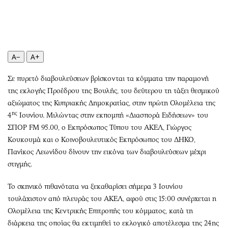
Περιβάλλον
Ταξίδια
Ελλάδα
Συνταγές
Κόσμος
Έξοδος
Παράξενα
Media
A−
A+
Πολιτισμός
Εκπομπές
Σινεμά
Wine routes
Σε πυρετό διαβουλεύσεων βρίσκονται τα κόμματα την παραμονή
της εκλογής Προέδρου της Βουλής, του δεύτερου τη τάξει θεσμικού
Θέατρο-Χορός
Podcasts
αξιώματος της Κυπριακής Δημοκρατίας, στην πρώτη Ολομέλεια της
Μουσική
Uncut
ης
4
Ιουνίου. Μιλώντας στην εκπομπή «Διασπορά Ειδήσεων» του
Εικαστικά
Προσφορές
ΣΠΟΡ FM 95.00, o Εκπρόσωπος Τύπου του ΑΚΕΛ, Γιώργος
Βιβλίο
Προσωπικότητες στην ''Κ''
Κουκουμά και ο Κοινοβουλευτικός Εκπρόσωπος του ΔΗΚΟ,
Χειρόγραφα
Επιστολές
Πανίκος Λεωνίδου δίνουν την εικόνα των διαβουλεύσεων μέχρι
στιγμής.
Το σκηνικό πιθανότατα να ξεκαθαρίσει σήμερα 3 Ιουνίου
τουλάχιστον από πλευράς του ΑΚΕΛ, αφού στις 15:00 συνέρχεται η
Ολομέλεια της Κεντρικής Επιτροπής του κόμματος, κατά τη
διάρκεια της οποίας θα εκτιμηθεί το εκλογικό αποτέλεσμα της 24ης