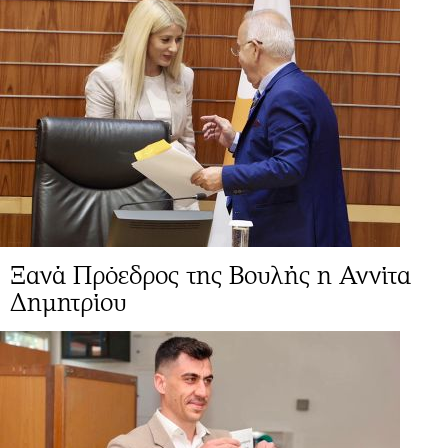
Ξανά Πρόεδρος της Βουλής η Αννίτα
Δημητρίου