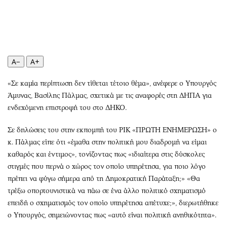
Περιβάλλον
Ταξίδια
Ελλάδα
Συνταγές
Κόσμος
Έξοδος
Παράξενα
Media
A−
A+
Πολιτισμός
Εκπομπές
Σινεμά
Wine routes
«Σε καμία περίπτωση δεν τίθεται τέτοιο θέμα», ανέφερε ο Υπουργός
Θέατρο-Χορός
Podcasts
Άμυνας, Βασίλης Πάλμας, σχετικά με τις αναφορές στη ΔΗΠΑ για
Μουσική
Uncut
ενδεχόμενη επιστροφή του στο ΔΗΚΟ.
Εικαστικά
Προσφορές
Σε δηλώσεις του στην εκπομπή του ΡΙΚ «ΠΡΩΤΗ ΕΝΗΜΕΡΩΣΗ» ο
Βιβλίο
Προσωπικότητες στην ''Κ''
κ. Πάλμας είπε ότι «έμαθα στην πολιτική μου διαδρομή να είμαι
Χειρόγραφα
Επιστολές
καθαρός και έντιμος», τονίζοντας πως «ιδιαίτερα στις δύσκολες
στιγμές που περνά ο χώρος τον οποίο υπηρέτησα, για ποιο λόγο
πρέπει να φύγω σήμερα από τη Δημοκρατική Παράταξη;» «Θα
τρέξω οπορτουνιστικά να πάω σε ένα άλλο πολιτικό σχηματισμό
επειδή ο σχηματισμός τον οποίο υπηρέτησα απέτυχε;», διερωτήθηκε
ο Υπουργός, σημειώνοντας πως «αυτό είναι πολιτική ανηθικότητα».