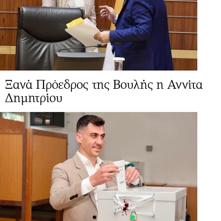
Ξανά Πρόεδρος της Βουλής η Αννίτα
Δημητρίου