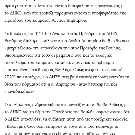
προτεραιότητα φαίνεται να είναι η διασφάλιση της συνεργασίας με
το ΔΗΚΟ, ενώ στο τραπέζι παραμένει έντονα η υποψηφιότητα της
Προέδρου του κόμματος Αννίτας Δημητρίου.
Σε δηλώσεις στο ΚΥΠΕ ο Αναπληρωτής Πρόεδρος του ΔΗΣΥ,
Ευθύμιος Δίπλαρος, δήλωσε ότι η Αννίτα Δημητρίου θα διεκδικήσει
«μέχρι τέλους» την επανεκλογή της στην Προεδρία της Βουλής,
υποστηρίζοντας ότι τόσο οι μετρήσεις όσο και το εκλογικό
αποτέλεσμα του κόμματος καταδεικνύουν πως υπήρξε «μια
επιτυχημένη Πρόεδρος της Βουλής». Όπως ανέφερε, το ποσοστό
27,2% που κατέγραψε ο ΔΗΣΥ στις βουλευτικές εκλογές ενισχύει τη
θέση του κόμματος ότι η κ. Δημητρίου «ήταν πετυχημένη και
επαναδιεκδικεί».
Ο κ. Δίπλαρος ανέφερε επίσης ότι συνεχίζονται οι διαβουλεύσεις με
το ΔΗΚΟ για το θέμα της Προεδρίας της Βουλής, σημειώνοντας ότι
ο ΔΗΣΥ αποσυνδέει τη συζήτηση αυτή από τις προεδρικές εκλογές.
«Καλούμε όλους όσοι εκτιμούν το έργο το οποίο παρήγαγε τα
τελευταία πέντε χρόνια να έρθουν να τη στηρίξουν», ανέφερε,