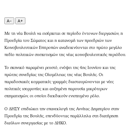
Περιβάλλον
Ταξίδια
Ελλάδα
Συνταγές
Κόσμος
Έξοδος
A−
A+
Παράξενα
Media
Με τη νέα Βουλή να εισέρχεται σε περίοδο έντονων διεργασιών, η
Πολιτισμός
Εκπομπές
Προεδρία του Σώματος και η κατανομή των προεδριών των
Σινεμά
Wine routes
Κοινοβουλευτικών Επιτροπών αναδεικνύονται στο πρώτο μεγάλο
Θέατρο-Χορός
Podcasts
πεδίο πολιτικών συσχετισμών της νέας κοινοβουλευτικής περιόδου.
Μουσική
Uncut
Το σκηνικό παραμένει ρευστό, ενόψει της 4ης Ιουνίου και της
Εικαστικά
Προσφορές
πρώτης συνεδρίας της Ολομέλειας της νέας Βουλής. Οι
Βιβλίο
Προσωπικότητες στην ''Κ''
παραδοσιακές κομματικές γραμμές διασταυρώνονται με νέες
Χειρόγραφα
Επιστολές
πολιτικές ισορροπίες και αυξημένη παρουσία μικρότερων
σχηματισμών, οι οποίοι διεκδικούν ενισχυμένο ρόλο.
Ο ΔΗΣΥ επιδιώκει την επανεκλογή της Αννίτας Δημητρίου στην
Προεδρία της Βουλής, επενδύοντας παράλληλα στη διατήρηση
διαύλων συνεργασίας με το ΔΗΚΟ.