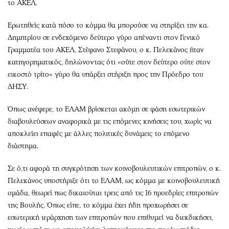
το ΑΚΕΛ.
Ερωτηθείς κατά πόσο το κόμμα θα μπορούσε να στηρίξει την κα.
Δημητρίου σε ενδεχόμενο δεύτερο γύρο απέναντι στον Γενικό
Γραμματέα του ΑΚΕΛ, Στέφανο Στεφάνου, ο κ. Πελεκάνος ήταν
κατηγορηματικός, δηλώνοντας ότι «ούτε στον δεύτερο ούτε στον
εικοστό τρίτο» γύρο θα υπάρξει στήριξη προς την Πρόεδρο του
ΔΗΣΥ.
Όπως ανέφερε, το ΕΛΑΜ βρίσκεται ακόμη σε φάση εσωτερικών
διαβουλεύσεων αναφορικά με τις επόμενες κινήσεις του, χωρίς να
αποκλείει επαφές με άλλες πολιτικές δυνάμεις το επόμενο
διάστημα.
Σε ό,τι αφορά τη συγκρότηση των κοινοβουλευτικών επιτροπών, ο κ.
Πελεκάνος υποστήριξε ότι το ΕΛΑΜ, ως κόμμα με κοινοβουλευτική
ομάδα, θεωρεί πως δικαιούται τρεις από τις 16 προεδρίες επιτροπών
της Βουλής. Όπως είπε, το κόμμα έχει ήδη προχωρήσει σε
εσωτερική ιεράρχηση των επιτροπών που επιθυμεί να διεκδικήσει,