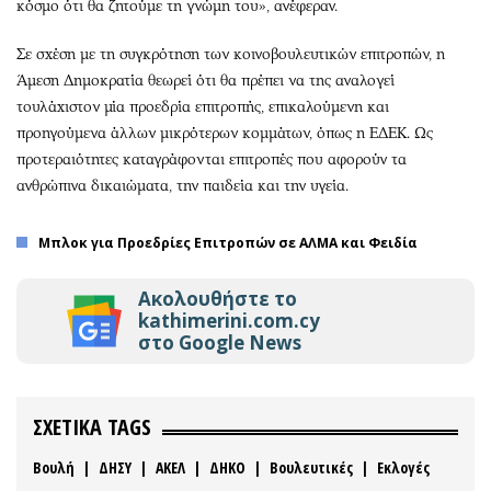
κόσμο ότι θα ζητούμε τη γνώμη του», ανέφεραν.
Σε σχέση με τη συγκρότηση των κοινοβουλευτικών επιτροπών, η
Άμεση Δημοκρατία θεωρεί ότι θα πρέπει να της αναλογεί
τουλάχιστον μία προεδρία επιτροπής, επικαλούμενη και
προηγούμενα άλλων μικρότερων κομμάτων, όπως η ΕΔΕΚ. Ως
προτεραιότητες καταγράφονται επιτροπές που αφορούν τα
ανθρώπινα δικαιώματα, την παιδεία και την υγεία.
Μπλοκ για Προεδρίες Επιτροπών σε ΑΛΜΑ και Φειδία
Ακολουθήστε το
kathimerini.com.cy
στο Google News
ΣΧΕΤΙΚΑ TAGS
Βουλή
|
ΔΗΣΥ
|
ΑΚΕΛ
|
ΔΗΚΟ
|
Βουλευτικές
|
Εκλογές