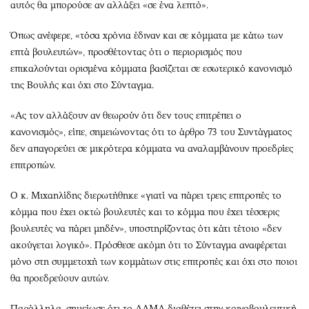
αυτός θα μπορούσε αν αλλάξει «σε ένα λεπτό».
Όπως ανέφερε, «τόσα χρόνια έδιναν και σε κόμματα με κάτω των
επτά βουλευτών», προσθέτοντας ότι ο περιορισμός που
επικαλούνται ορισμένα κόμματα βασίζεται σε εσωτερικό κανονισμό
της Βουλής και όχι στο Σύνταγμα.
«Ας τον αλλάξουν αν θεωρούν ότι δεν τους επιτρέπει ο
κανονισμός», είπε, σημειώνοντας ότι το άρθρο 73 του Συντάγματος
δεν απαγορεύει σε μικρότερα κόμματα να αναλαμβάνουν προεδρίες
επιτροπών.
Ο κ. Μιχαηλίδης διερωτήθηκε «γιατί να πάρει τρεις επιτροπές το
κόμμα που έχει οκτώ βουλευτές και το κόμμα που έχει τέσσερις
βουλευτές να πάρει μηδέν», υποστηρίζοντας ότι κάτι τέτοιο «δεν
ακούγεται λογικό». Πρόσθεσε ακόμη ότι το Σύνταγμα αναφέρεται
μόνο στη συμμετοχή των κομμάτων στις επιτροπές και όχι στο ποιοι
θα προεδρεύουν αυτών.
Παράλληλα, σημείωσε ότι το ΑΛΜΑ διαθέτει στην κοινοβουλευτική