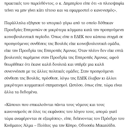
πρακτικές του παρελθόντος, ο κ. Δημητρίου είπε ότι «η πλειοψηφία
τείνει να μην γίνει κάτι τέτοιο και να εφαρμοστεί ο κανονισμός»,
Παράλληλα εξήγησε το ιστορικό γύρω από το οποίο δόθηκαν
Προεδρίες Επιτροπών σε μικρότερα κόμματα κατά την προηγούμενη
κοινοβουλευτική περίοδο. Όπως είπε η ΕΔΕΚ που κάποια στιγμή σε
προηγούμενες συνθέσεις της Βουλής είχε κοινοβουλευτική ομάδα,
είχε την Προεδρία της Επιτροπής Άμυνας. Όταν πλέον δεν είχε επτά
βουλευτές παρέμεινε στην Προεδρία της Επιτροπής Άμυνας, αφού
θεωρήθηκε ότι έκανε καλή δουλειά και υπήρξε μια καλή
συνεννόηση με τις άλλες πολιτικές ομάδες. Στην προηγούμενη
σύνθεση της Βουλής, πρόσθεσε, λόγω της ΕΔΕΚ έλαβαν κι άλλοι
μικρότεροι κομματικοί σχηματισμοί. Ωστόσο, όπως είπε, τώρα είναι
άλλα τα δεδομένα.
«Κάποιοι που επικαλούνται πάντα τους νόμους και τους
κανονισμούς σε όλες τις εκφάνσεις του λόγου τους, απορώ γιατί
τώρα αναφέρονται σε εξαιρέσεις», είπε, δείχνοντας τον Πρόεδρο του
Κινήματος Άλμα – Πολίτες για την Κύπρο, Οδυσσέα Μιχαηλίδη.