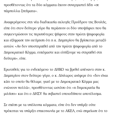
προσθέτοντας ότι τα δύο κόμματα έχουν συνεργαστεί ήδη «σε
πάμπολλα ζητήματα».
Αναφερόμενος στη νέα διαδικασία εκλογής Προέδρου της Βουλής,
είπε ότι στον δεύτερο γύρο θα περάσουν οι δύο υποψήφιοι που θα
συγκεντρώσουν τις περισσότερες ψήφους στην πρώτη ψηφοφορία
και εξέφρασε την εκτίμηση ότι η κ. Δημητρίου θα βρίσκεται μεταξύ
αυτών. «Αν δεν υποστηριχθεί από την πρώτη ψηφοφορία από το
Δημοκρατικό Κόμμα, ευχόμαστε και ελπίζουμε να στηριχθεί στη
δεύτερη», είπε.
Ερωτηθείς για το ενδεχόμενο το ΔΗΚΟ να βρεθεί απέναντι στην κ.
Δημητρίου στον δεύτερο γύρο, ο κ. Δίπλαρος ανέφερε ότι «δεν είναι
κάτι το οποίο θα θέλαμε, γιατί με το Δημοκρατικό Κόμμα μας
ενώνουν πολλά», προσθέτοντας ωστόσο ότι «η δημοκρατία θα
μιλήσει» και ότι ο ΔΗΣΥ θα σεβαστεί οποιοδήποτε αποτέλεσμα.
Σε σχέση με τα υπόλοιπα κόμματα, είπε ότι δεν υπήρξε ούτε
πρόκειται να υπάρξει επικοινωνία με το ΑΚΕΛ, ενώ σημείωσε ότι το