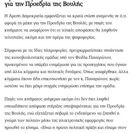
για την Προεδρία της Βουλής
Η Άμεση Δημοκρατία εμφανίζεται να κρατά στάση αναμονής σε ό,τι
αφορά τη μάχη για την Προεδρία της Βουλής, με πηγές του
κινήματος να αναφέρουν ότι οι τελικές αποφάσεις θα ληφθούν
τελευταίες, ακόμη και την ημέρα της ψηφοφορίας.
Σύμφωνα με τις ίδιες πληροφορίες, προγραμματίστηκε συνάντηση
της κοινοβουλευτικής ομάδας υπό τον Φειδία Παναγιώτου,
προκειμένου να υπάρξει ενημέρωση για τις προσεγγίσεις που έγιναν
από άλλα κόμματα και πολιτικές δυνάμεις. Όπως αναφέρθηκε, άλλα
κόμματα έχουν ήδη επικοινωνήσει με τον κ. Παναγιώτου, χωρίς
ωστόσο να έχει μέχρι στιγμής ενημερώσει επίσημα την ομάδα.
Πηγές του κινήματος ανέφεραν ακόμη ότι δεν έχει ληφθεί
οποιαδήποτε απόφαση στήριξης υποψηφιότητας για την Προεδρία
της Βουλής, ενώ εξετάζεται σοβαρά το ενδεχόμενο να ζητηθεί η
γνώμη των πολιτών μέσω της ηλεκτρονικής εφαρμογής που
προωθεί το κίνημα. «Είναι η πρώτη πολιτική πράξη και είπαμε στον