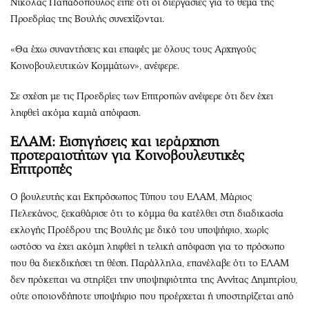
Νικόλας Παπαδόπουλος είπε ότι οι διεργασίες για το θέμα της
Προεδρίας της Βουλής συνεχίζονται.
«Θα έχω συναντήσεις και επαφές με όλους τους Αρχηγούς
Κοινοβουλευτικών Κομμάτων», ανέφερε.
Σε σχέση με τις Προεδρίες των Επιτροπών ανέφερε ότι δεν έχει
ληφθεί ακόμα καμιά απόφαση.
ΕΛΑΜ: Εισηγήσεις και ιεράρχηση
προτεραιοτήτων για Κοινοβουλευτικές
Επιτροπές
Ο βουλευτής και Εκπρόσωπος Τύπου του ΕΛΑΜ, Μάριος
Πελεκάνος, ξεκαθάρισε ότι το κόμμα θα κατέλθει στη διαδικασία
εκλογής Προέδρου της Βουλής με δικό του υποψήφιο, χωρίς
ωστόσο να έχει ακόμη ληφθεί η τελική απόφαση για το πρόσωπο
που θα διεκδικήσει τη θέση. Παράλληλα, επανέλαβε ότι το ΕΛΑΜ
δεν πρόκειται να στηρίξει την υποψηφιότητα της Αννίτας Δημητρίου,
ούτε οποιονδήποτε υποψήφιο που προέρχεται ή υποστηρίζεται από