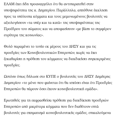
ΕΛΑΜ έχει ήδη προαναγγείλει ότι θα αντιπαρατεθεί στην
υποψηφιότητα της κ. Δημητρίου. Παράλληλα, απηύθυνε έκκληση
προς τα υπόλοιπα κόμματα και τους μεμονωμένους βουλευτές να
αξιολογήσουν «τα υπέρ και τα κατά» της υποψηφιότητας της
Προέδρου του σώματος και να αποφασίσουν «με βάση το συμφέρον
ευρύτερα της κοινωνίας».
Θολό παραμένει το τοπίο εκ μέρους του ΔΗΣΥ και για τις
προεδρίες των Κοινοβουλευτικών Επιτροπών, χωρίς να έχει
ξεκαθαρίσει η πρόθεση του κόμματος να διεκδικήσει συγκεκριμένες
προεδρίες.
Ωστόσο όπως δήλωσε στο ΚΥΠΕ ο βουλευτής του ΔΗΣΥ Δημήτρης
Δημητρίου «το μόνο που φαίνεται ότι θα ισχύσει είναι ότι Προεδρίες
Επιτροπών θα πάρουν όσοι έχουν κοινοβουλευτική ομάδα».
Ερωτηθείς για τη εκφρασθείσα πρόθεση για διεκδίκηση προεδριών
Επιτροπών από μικρότερα κόμματα που δεν διαθέτουν επτά
βουλευτές για σχηματισμό κοινοβουλευτικής ομάδες, επικαλούμενα