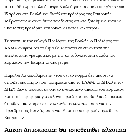
του ομάδα «μια πολύ έμπειρη βουλεύτρια», η οποία υπηρέτησε για
15 χρόνια στη Βουλή και διετέλεσε πρόεδρος της Επιτροπής
Ανθρωπίνων Δικαιωμάτων, τονίζοντας ότι «το ζητούμενο είναι να
μπουν στις προεδρίες επιτροπών οι καταλληλότεροι».
Σε σχέση με την εκλογή Προέδρου της Βουλής, ο Πρόεδρος του
ΑΛΜΑ ανέφερε ότι το θέμα θα εξεταστεί σε συνάντηση της
εκτελεστικής γραμματείας με την κοινοβουλευτική ομάδα του
κόμματος την Τετάρτη το απόγευμα.
Παράλληλα ξεκαθάρισε εκ νέου ότι το κόμμα δεν μπορεί να
στηρίξει υποψήφιο που προέρχεται από το ΕΛΑΜ, το ΔΗΚΟ ή τον
ΔΗΣΥ. Δεν απέκλεισε επίσης το ενδεχόμενο αποχής του κόμματος
κατά τη ψηφοφορία για εκλογή Προέδρου της Βουλής. Σημείωσε
ότι «δεν μπαίνουμε σε συναλλαγές με κανένα», ούτε για την
Προεδρία της Βουλής, ούτε για θέματα που αφορούν προεδρίες
Επιτροπών.
Άμεση Δημοκρατία: Θα τοποθετηθεί τελευταία