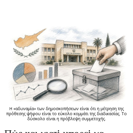
ΕΓΓΡΑΦΗ
ΕΙΣΟΔΟΣ
ΚΑΤΗΓΟΡΙΕΣ
ΣΥΝΔΕΣΗ
Κύπρος
Απόψεις
Παιδεία
Αρθρογραφία
Υγεία
The Hill
Πολιτική
Υγεία
Βουλευτικές 2026
Αγγελίες
Εκλογές 2024
Ενοικιάζονται
Η «αδυναμία» των δημοσκοπήσεων είναι ότι η μέτρηση της
Προεδρικές 2023
Πωλούνται
πρόθεσης ψήφου είναι το εύκολο κομμάτι της διαδικασίας. Το
δύσκολο είναι η πρόβλεψη συμμετοχής.
Δημοσκοπήσεις
Ζητούν εργασία
Διπλωματία
Θέσεις εργασίας