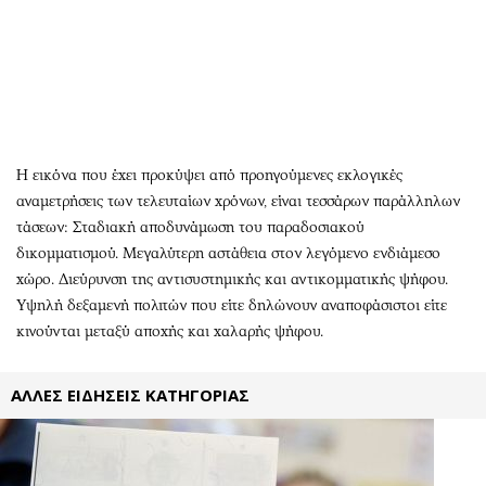
Περιβάλλον
Ταξίδια
Ελλάδα
Συνταγές
Κόσμος
Έξοδος
Παράξενα
Media
Πολιτισμός
Εκπομπές
Σινεμά
Wine routes
Η εικόνα που έχει προκύψει από προηγούμενες εκλογικές
Θέατρο-Χορός
Podcasts
αναμετρήσεις των τελευταίων χρόνων, είναι τεσσάρων παράλληλων
Μουσική
Uncut
τάσεων: Σταδιακή αποδυνάμωση του παραδοσιακού
δικομματισμού. Μεγαλύτερη αστάθεια στον λεγόμενο ενδιάμεσο
Εικαστικά
Προσφορές
χώρο. Διεύρυνση της αντισυστημικής και αντικομματικής ψήφου.
Βιβλίο
Προσωπικότητες στην ''Κ''
Υψηλή δεξαμενή πολιτών που είτε δηλώνουν αναποφάσιστοι είτε
Χειρόγραφα
Επιστολές
κινούνται μεταξύ αποχής και χαλαρής ψήφου.
ΑΛΛΕΣ ΕΙΔΗΣΕΙΣ ΚΑΤΗΓΟΡΙΑΣ