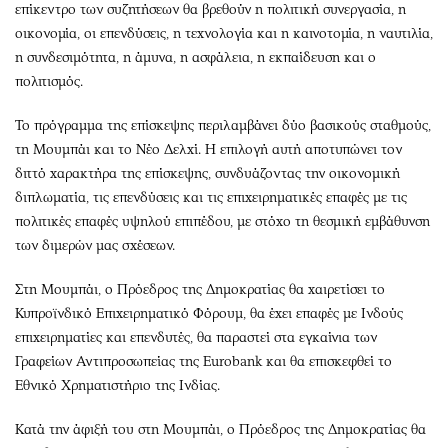
επίκεντρο των συζητήσεων θα βρεθούν η πολιτική συνεργασία, η
οικονομία, οι επενδύσεις, η τεχνολογία και η καινοτομία, η ναυτιλία,
η συνδεσιμότητα, η άμυνα, η ασφάλεια, η εκπαίδευση και ο
πολιτισμός.
Το πρόγραμμα της επίσκεψης περιλαμβάνει δύο βασικούς σταθμούς,
τη Μουμπάι και το Νέο Δελχί. Η επιλογή αυτή αποτυπώνει τον
διττό χαρακτήρα της επίσκεψης, συνδυάζοντας την οικονομική
διπλωματία, τις επενδύσεις και τις επιχειρηματικές επαφές με τις
πολιτικές επαφές υψηλού επιπέδου, με στόχο τη θεσμική εμβάθυνση
των διμερών μας σχέσεων.
Στη Μουμπάι, ο Πρόεδρος της Δημοκρατίας θα χαιρετίσει το
Κυπροϊνδικό Επιχειρηματικό Φόρουμ, θα έχει επαφές με Ινδούς
επιχειρηματίες και επενδυτές, θα παραστεί στα εγκαίνια των
Γραφείων Αντιπροσωπείας της Eurobank και θα επισκεφθεί το
Εθνικό Χρηματιστήριο της Ινδίας.
Κατά την άφιξή του στη Μουμπάι, ο Πρόεδρος της Δημοκρατίας θα