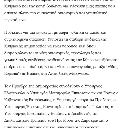
Κυπριακό και την κοινή βούληση για ενίσχυση μιας σχέσης που
αποκτά πλέον πιο ουσιαστικό οικονομικό και γεωπολιτικό
περιεχόμενο.
Πρόκειται για μια επίσκεψη με σαφή πολιτική σημασία και
συγκεκριμένη στόχευση. Υπηρετεί τη σταθερή επιδίωξη της
Κυπριακής Δημοκρατίας να είναι παρούσα εκεί όπου
διαμορφώνονται οι νέες οικονομικές, τεχνολογικές και
γεωπολιτικές συνδέσεις, αναδεικνύοντας την Κύπρο ως αξιόπιστο
εταίρο, ευρωπαϊκό κόμβο και γέφυρα συνεργασίας μεταξύ Ινδίας,
Ευρωπαϊκής Ένωσης και Ανατολικής Μεσογείου.
Τον Πρόεδρο της Δημοκρατίας συνοδεύουν ο Υπουργός
Εξωτερικών, ο Υπουργός Μεταφορών, Επικοινωνιών και Έργων, ο
Κυβερνητικός Εκπρόσωπος, η Υφυπουργός παρά τω Προέδρω, ο
Υφυπουργός Έρευνας, Καινοτομίας και Ψηφιακής Πολιτικής, η
Υφυπουργός Ευρωπαϊκών Θεμάτων, ο Διευθυντής του
Διπλωματικού Γραφείου του Προέδρου της Δημοκρατίας, ο
Επικεφαλής Επιστήμονας και υπηρεσιακοί παράγοντες.