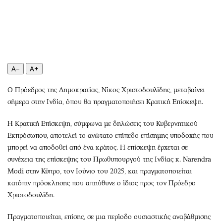
Περιβάλλον
Ταξίδια
Ελλάδα
Συνταγές
Κόσμος
Έξοδος
Παράξενα
Media
Πολιτισμός
Εκπομπές
A−
A+
Σινεμά
Wine routes
Θέατρο-Χορός
Podcasts
Ο Πρόεδρος της Δημοκρατίας, Νίκος Χριστοδουλίδης, μεταβαίνει
σήμερα στην Ινδία, όπου θα πραγματοποιήσει Κρατική Επίσκεψη.
Μουσική
Uncut
Εικαστικά
Προσφορές
Η Κρατική Επίσκεψη, σύμφωνα με δηλώσεις του Κυβερνητικού
Βιβλίο
Προσωπικότητες στην ''Κ''
Εκπρόσωπου, αποτελεί το ανώτατο επίπεδο επίσημης υποδοχής που
Χειρόγραφα
Επιστολές
μπορεί να αποδοθεί από ένα κράτος. Η επίσκεψη έρχεται σε
συνέχεια της επίσκεψης του Πρωθυπουργού της Ινδίας κ. Narendra
Modi στην Κύπρο, τον Ιούνιο του 2025, και πραγματοποιείται
κατόπιν πρόσκλησης που απηύθυνε ο ίδιος προς τον Πρόεδρο
Χριστοδουλίδη.
Πραγματοποιείται, επίσης, σε μια περίοδο ουσιαστικής αναβάθμισης