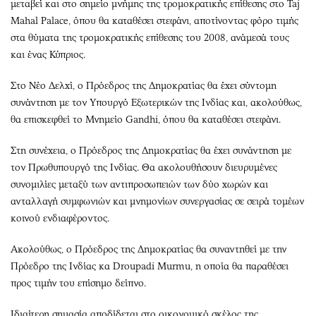
μεταβεί και στο σημείο μνήμης της τρομοκρατικής επίθεσης στο Taj
Mahal Palace, όπου θα καταθέσει στεφάνι, αποτίνοντας φόρο τιμής
στα θύματα της τρομοκρατικής επίθεσης του 2008, ανάμεσά τους
και ένας Κύπριος.
Στο Νέο Δελχί, ο Πρόεδρος της Δημοκρατίας θα έχει σύντομη
συνάντηση με τον Υπουργό Εξωτερικών της Ινδίας και, ακολούθως,
θα επισκεφθεί το Μνημείο Gandhi, όπου θα καταθέσει στεφάνι.
Στη συνέχεια, ο Πρόεδρος της Δημοκρατίας θα έχει συνάντηση με
τον Πρωθυπουργό της Ινδίας. Θα ακολουθήσουν διευρυμένες
συνομιλίες μεταξύ των αντιπροσωπειών των δύο χωρών και
ανταλλαγή συμφωνιών και μνημονίων συνεργασίας σε σειρά τομέων
κοινού ενδιαφέροντος.
Ακολούθως, ο Πρόεδρος της Δημοκρατίας θα συναντηθεί με την
Πρόεδρο της Ινδίας κα Droupadi Murmu, η οποία θα παραθέσει
προς τιμήν του επίσημο δείπνο.
Ιδιαίτερη σημασία αποδίδεται στο οικονομικό σκέλος της