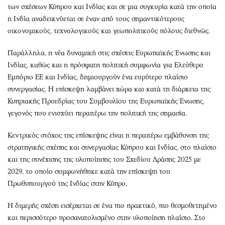
των σχέσεων Κύπρου και Ινδίας και σε μια συγκυρία κατά την οποία
η Ινδία αναδεικνύεται σε έναν από τους σημαντικότερους
οικονομικούς, τεχνολογικούς και γεωπολιτικούς πόλους διεθνώς.
Παράλληλα, η νέα δυναμική στις σχέσεις Ευρωπαϊκής Ένωσης και
Ινδίας, καθώς και η πρόσφατη πολιτική συμφωνία για Ελεύθερο
Εμπόριο ΕΕ και Ινδίας, δημιουργούν ένα ευρύτερο πλαίσιο
συνεργασίας. Η επίσκεψη λαμβάνει χώρα και κατά τη διάρκεια της
Κυπριακής Προεδρίας του Συμβουλίου της Ευρωπαϊκής Ένωσης,
γεγονός που ενισχύει περαιτέρω την πολιτική της σημασία.
Κεντρικός στόχος της επίσκεψης είναι η περαιτέρω εμβάθυνση της
στρατηγικής σχέσης και συνεργασίας Κύπρου και Ινδίας, στο πλαίσιο
και της συνέχισης της υλοποίησης του Σχεδίου Δράσης 2025 με
2029, το οποίο συμφωνήθηκε κατά την επίσκεψη του
Πρωθυπουργού της Ινδίας στην Κύπρο.
Η διμερής σχέση εισέρχεται σε ένα πιο πρακτικό, πιο θεσμοθετημένο
και περισσότερο προσανατολισμένο στην υλοποίηση πλαίσιο. Στο