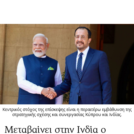
ΕΓΓΡΑΦΗ
ΕΙΣΟΔΟΣ
ΚΑΤΗΓΟΡΙΕΣ
ΣΥΝΔΕΣΗ
Κύπρος
Απόψεις
Παιδεία
Αρθρογραφία
Υγεία
The Hill
Πολιτική
Υγεία
Βουλευτικές 2026
Αγγελίες
Εκλογές 2024
Ενοικιάζονται
Κεντρικός στόχος της επίσκεψης είναι η περαιτέρω εμβάθυνση της
Προεδρικές 2023
Πωλούνται
στρατηγικής σχέσης και συνεργασίας Κύπρου και Ινδίας.
Δημοσκοπήσεις
Ζητούν εργασία
Μεταβαίνει στην Ινδία ο
Διπλωματία
Θέσεις εργασίας