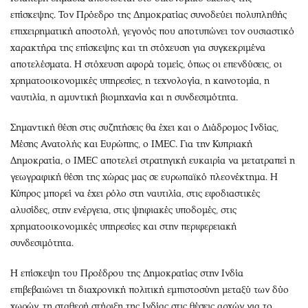
επίσκεψης. Τον Πρόεδρο της Δημοκρατίας συνοδεύει πολυπληθής
επιχειρηματική αποστολή, γεγονός που αποτυπώνει τον ουσιαστικό
χαρακτήρα της επίσκεψης και τη στόχευση για συγκεκριμένα
αποτελέσματα. Η στόχευση αφορά τομείς, όπως οι επενδύσεις, οι
χρηματοοικονομικές υπηρεσίες, η τεχνολογία, η καινοτομία, η
ναυτιλία, η αμυντική βιομηχανία και η συνδεσιμότητα.
Σημαντική θέση στις συζητήσεις θα έχει και ο Διάδρομος Ινδίας,
Μέσης Ανατολής και Ευρώπης, ο IMEC. Για την Κυπριακή
Δημοκρατία, ο IMEC αποτελεί στρατηγική ευκαιρία να μετατραπεί η
γεωγραφική θέση της χώρας μας σε ευρωπαϊκό πλεονέκτημα. Η
Κύπρος μπορεί να έχει ρόλο στη ναυτιλία, στις εφοδιαστικές
αλυσίδες, στην ενέργεια, στις ψηφιακές υποδομές, στις
χρηματοοικονομικές υπηρεσίες και στην περιφερειακή
συνδεσιμότητα.
Η επίσκεψη του Προέδρου της Δημοκρατίας στην Ινδία
επιβεβαιώνει τη διαχρονική πολιτική εμπιστοσύνη μεταξύ των δύο
χωρών, τη σταθερή στήριξη της Ινδίας στις θέσεις αρχών για το