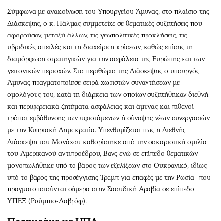
Σύμφωνα με ανακοίνωση του Υπουργείου Άμυνας, στο πλαίσιο της
Διάσκεψης, ο κ. Πάλμας συμμετείχε σε θεματικές συζητήσεις που
αφορούσαν, μεταξύ άλλων, τις γεωπολιτικές προκλήσεις, τις
υβριδικές απειλές και τη διαχείριση κρίσεων, καθώς επίσης τη
διαμόρφωση στρατηγικών για την ασφάλεια της Ευρώπης και των
γειτονικών περιοχών. Στο περιθώριο της Διάσκεψης ο υπουργός
Άμυνας πραγματοποίησε σειρά χωριστών συναντήσεων με
ομολόγους του, κατά τη διάρκεια των οποίων συζητήθηκαν διεθνή
και περιφερειακά ζητήματα ασφάλειας και άμυνας και πιθανοί
τρόποι εμβάθυνσης των υφιστάμενων ή σύναψης νέων συνεργασιών
με την Κυπριακή Δημοκρατία. Υπενθυμίζεται πως η Διεθνής
Διάσκεψη του Μονάχου καθορίστηκε από την σοκαριστική ομιλία
του Αμερικανού αντιπροέδρου, Βανς ενώ σε επίπεδο θεματικών
μονοπωλήθηκε υπό το βάρος των εξελίξεων στο Ουκρανικό, ιδίως
υπό το βάρος της προσέγγισης Τραμπ για επαφές με την Ρωσία -που
πραγματοποιούνται σήμερα στην Σαουδική Αραβία σε επίπεδο
ΥΠΕΞ (Ρούμπιο-Λαβρόφ).