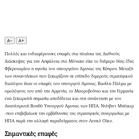
Περιβάλλον
Ταξίδια
Ελλάδα
Συνταγές
Κόσμος
Έξοδος
Παράξενα
Media
Πολιτισμός
Εκπομπές
A−
A+
Σινεμά
Wine routes
Πολλές και ενδιαφέρουσες επαφές στα πλαίσια της Διεθνούς
Θέατρο-Χορός
Podcasts
Διάσκεψης για την Ασφάλεια στο Μόναχο είχε το διήμερο 14ης-15ης
Μουσική
Uncut
Φβερουαρίου η ηγεσία του υπουργείου Άμυνας της Κύπρου. Μεταξύ
Εικαστικά
Προσφορές
των συναντήσεων που ξεχωρίζουν σε επίπεδο διμερούς στρατηγικού
Βιβλίο
Προσωπικότητες στην ''Κ''
διαλόγου ήταν οι επαφές του υπουργού Άμυνας, Βασίλη Πάλμα με
ομολόγους του από την Αρμενία, το Μαυροβούνιο και την Γερμανία
Χειρόγραφα
Επιστολές
ενώ ξεχωριστή σημασία αποδίδεται και στη συνάντηση με τον
Αναπληρωτή Βοηθό Υπουργού Άμυνας των ΗΠΑ, Ντέιβιντ Μπέικερ
-που επιβεβαίωσε την εμβάθυνσης της στρατηγικής συνεργασίας με
ΗΠΑ παρά την αλλαγή παραδείγματος στον Λευκό Οίκο.
Σημαντικές επαφές