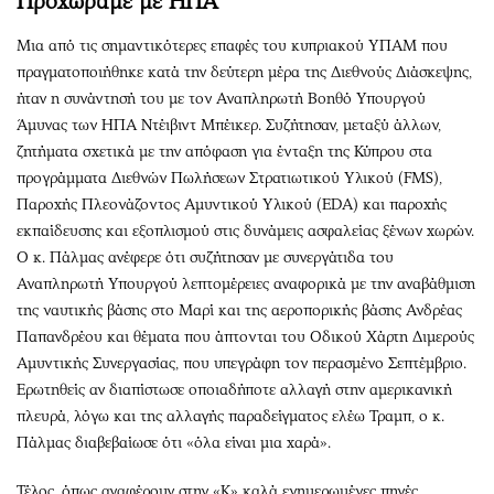
Προχωράμε με ΗΠΑ
Μια από τις σημαντικότερες επαφές του κυπριακού ΥΠΑΜ που
πραγματοποιήθηκε κατά την δεύτερη μέρα της Διεθνούς Διάσκεψης,
ήταν η συνάντησή του με τον Αναπληρωτή Βοηθό Υπουργού
Άμυνας των ΗΠΑ Ντέιβιντ Μπέικερ. Συζήτησαν, μεταξύ άλλων,
ζητήματα σχετικά με την απόφαση για ένταξη της Κύπρου στα
προγράμματα Διεθνών Πωλήσεων Στρατιωτικού Υλικού (FMS),
Παροχής Πλεονάζοντος Αμυντικού Υλικού (EDA) και παροχής
εκπαίδευσης και εξοπλισμού στις δυνάμεις ασφαλείας ξένων χωρών.
Ο κ. Πάλμας ανέφερε ότι συζήτησαν με συνεργάτιδα του
Αναπληρωτή Υπουργού λεπτομέρειες αναφορικά με την αναβάθμιση
της ναυτικής βάσης στο Μαρί και της αεροπορικής βάσης Ανδρέας
Παπανδρέου και θέματα που άπτονται του Οδικού Χάρτη Διμερούς
Αμυντικής Συνεργασίας, που υπεγράφη τον περασμένο Σεπτέμβριο.
Ερωτηθείς αν διαπίστωσε οποιαδήποτε αλλαγή στην αμερικανική
πλευρά, λόγω και της αλλαγής παραδείγματος ελέω Τραμπ, ο κ.
Πάλμας διαβεβαίωσε ότι «όλα είναι μια χαρά».
Τέλος, όπως αναφέρουν στην «Κ» καλά ενημερωμένες πηγές,