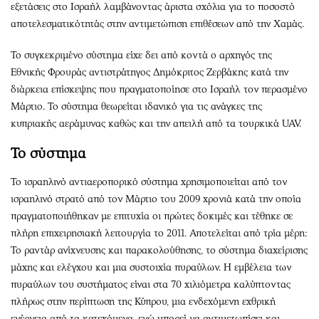
εξετάσεις στο Ισραήλ λαμβάνοντας άριστα σχόλια για το ποσοστό
αποτελεσματικότητάς στην αντιμετώπιση επιθέσεων από την Χαμάς.
Το συγκεκριμένο σύστημα είχε δει από κοντά ο αρχηγός της
Εθνικής Φρουράς αντιστράτηγος Δημόκριτος Ζερβάκης κατά την
διάρκεια επίσκεψης που πραγματοποίησε στο Ισραήλ τον περασμένο
Μάρτιο. Το σύστημα θεωρείται ιδανικό για τις ανάγκες της
κυπριακής αεράμυνας καθώς και την απειλή από τα τουρκικά UAV.
Το σύστημα
Το ισραηλινό αντιαεροπορικό σύστημα χρησιμοποιείται από τον
ισραηλινό στρατό από τον Μάρτιο του 2009 χρονιά κατά την οποία
πραγματοποιήθηκαν με επιτυχία οι πρώτες δοκιμές και τέθηκε σε
πλήρη επιχειρησιακή λειτουργία το 2011. Αποτελείται από τρία μέρη:
Το ραντάρ ανίχνευσης και παρακολούθησης, το σύστημα διαχείρισης
μάχης και ελέγχου και μια συστοιχία πυραύλων. Η εμβέλεια των
πυραύλων του συστήματος είναι στα 70 χιλιόμετρα καλύπτοντας
πλήρως στην περίπτωση της Κύπρου, μια ενδεχόμενη εχθρική
ενέργεια από τα κατεχόμενα, ενώ μπορεί να αντιμετωπίσει και