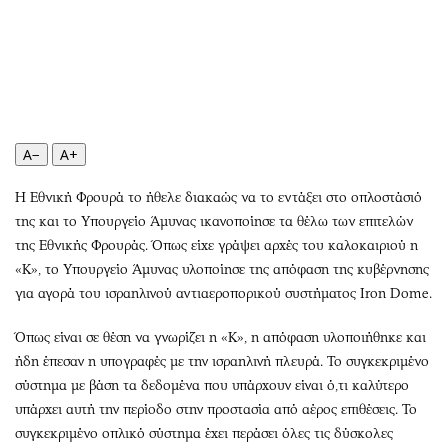
Περιβάλλον
Ταξίδια
Ελλάδα
Συνταγές
Κόσμος
Έξοδος
Παράξενα
Media
Πολιτισμός
Εκπομπές
Σινεμά
Wine routes
A−
A+
Θέατρο-Χορός
Podcasts
Η Εθνική Φρουρά το ήθελε διακαώς να το εντάξει στο οπλοστάσιό
Μουσική
Uncut
της και το Υπουργείο Άμυνας ικανοποίησε τα θέλω των επιτελών
Εικαστικά
Προσφορές
της Εθνικής Φρουράς. Όπως είχε γράψει αρχές του καλοκαιριού η
Βιβλίο
Προσωπικότητες στην ''Κ''
«Κ», το Υπουργείο Άμυνας υλοποίησε της απόφαση της κυβέρνησης
για αγορά του ισραηλινού αντιαεροπορικού συστήματος Iron Dome.
Χειρόγραφα
Επιστολές
Όπως είναι σε θέση να γνωρίζει η «Κ», η απόφαση υλοποιήθηκε και
ήδη έπεσαν η υπογραφές με την ισραηλινή πλευρά. Το συγκεκριμένο
σύστημα με βάση τα δεδομένα που υπάρχουν είναι ό,τι καλύτερο
υπάρχει αυτή την περίοδο στην προστασία από αέρος επιθέσεις. Το
συγκεκριμένο οπλικό σύστημα έχει περάσει όλες τις δύσκολες