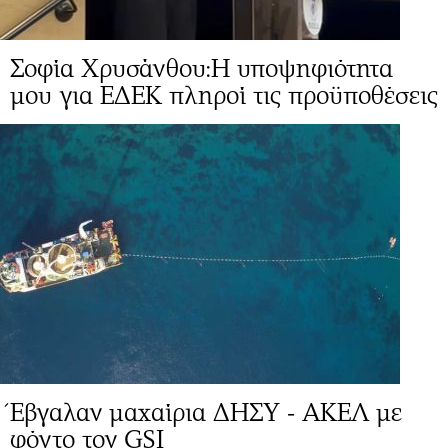
Σοφία Χρυσάνθου:Η υποψηφιότητα
μου για ΕΔΕΚ πληροί τις προϋποθέσεις
Έβγαλαν μαχαίρια ΔΗΣΥ - ΑΚΕΛ με
φόντο τον GSI