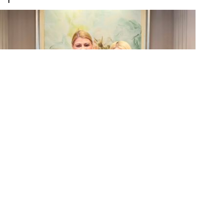
ΔΗΣΥ: Ειδική Σύμβουλος για Κράτος
Δικαίου η Άνδρεα Θεολόγου Μανώλη