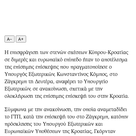
Περιβάλλον
Ταξίδια
Ελλάδα
Συνταγές
Κόσμος
Έξοδος
Παράξενα
Media
Πολιτισμός
Εκπομπές
A−
A+
Σινεμά
Wine routes
Η επισφράγιση των στενών σχέσεων Κύπρου-Κροατίας
Θέατρο-Χορός
Podcasts
σε διμερές και ευρωπαϊκό επίπεδο ήταν το αποτέλεσμα
Μουσική
Uncut
της επίσημης επίσκεψης που πραγματοποίησε ο
Εικαστικά
Προσφορές
Υπουργός Εξωτερικών, Κωνσταντίνος Κόμπος, στο
Βιβλίο
Προσωπικότητες στην ''Κ''
Ζάγκρεμπ τη Δευτέρα, αναφέρει το Υπουργείο
Εξωτερικών, σε ανακοίνωση, σχετικά με την
Χειρόγραφα
Επιστολές
ολοκλήρωση της επίσημης επίσκεψή του στην Κροατία.
Σύμφωνα με την ανακοίνωση, την οποία αναμεταδίδει
το ΓΤΠ, κατά την επίσκεψή του στο Ζάγκρεμπ, κατόπιν
πρόσκλησης του Υπουργού Εξωτερικών και
Ευρωπαϊκών Υποθέσεων της Κροατίας, Γκόρνταν