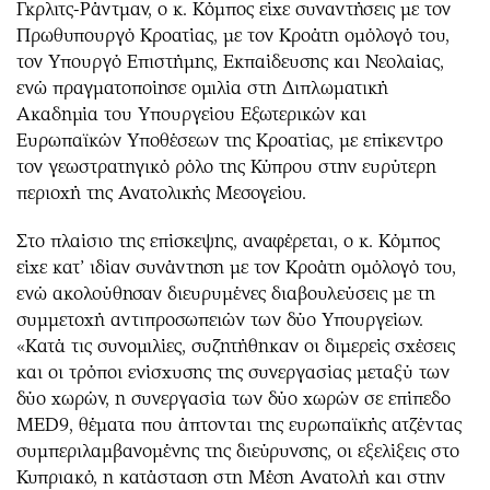
Γκρλιτς-Ράντμαν, ο κ. Κόμπος είχε συναντήσεις με τον
Πρωθυπουργό Κροατίας, με τον Κροάτη ομόλογό του,
τον Υπουργό Επιστήμης, Εκπαίδευσης και Νεολαίας,
ενώ πραγματοποίησε ομιλία στη Διπλωματική
Ακαδημία του Υπουργείου Εξωτερικών και
Ευρωπαϊκών Υποθέσεων της Κροατίας, με επίκεντρο
τον γεωστρατηγικό ρόλο της Κύπρου στην ευρύτερη
περιοχή της Ανατολικής Μεσογείου.
Στο πλαίσιο της επίσκεψης, αναφέρεται, ο κ. Κόμπος
είχε κατ’ ιδίαν συνάντηση με τον Κροάτη ομόλογό του,
ενώ ακολούθησαν διευρυμένες διαβουλεύσεις με τη
συμμετοχή αντιπροσωπειών των δύο Υπουργείων.
«Κατά τις συνομιλίες, συζητήθηκαν οι διμερείς σχέσεις
και οι τρόποι ενίσχυσης της συνεργασίας μεταξύ των
δύο χωρών, η συνεργασία των δύο χωρών σε επίπεδο
MED9, θέματα που άπτονται της ευρωπαϊκής ατζέντας
συμπεριλαμβανομένης της διεύρυνσης, οι εξελίξεις στο
Κυπριακό, η κατάσταση στη Μέση Ανατολή και στην