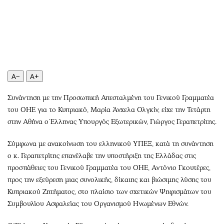
Περιβάλλον
Ταξίδια
Ελλάδα
Συνταγές
Κόσμος
Έξοδος
Παράξενα
Media
Πολιτισμός
Εκπομπές
Σινεμά
Wine routes
A−
A+
Θέατρο-Χορός
Podcasts
Συνάντηση με την Προσωπική Απεσταλμένη του Γενικού Γραμματέα
Μουσική
Uncut
του ΟΗΕ για το Κυπριακό, Μαρία Άνχελα Ολγκίν, είχε την Τετάρτη
Εικαστικά
Προσφορές
στην Αθήνα ο Έλληνας Υπουργός Εξωτερικών, Γιώργος Γεραπετρίτης.
Βιβλίο
Προσωπικότητες στην ''Κ''
Σύμφωνα με ανακοίνωση του ελληνικού ΥΠΕΞ, κατά τη συνάντηση
Χειρόγραφα
Επιστολές
ο κ. Γεραπετρίτης επανέλαβε την υποστήριξη της Ελλάδας στις
προσπάθειες του Γενικού Γραμματέα του ΟΗΕ, Αντόνιο Γκουτέρες,
προς την εξεύρεση μιας συνολικής, δίκαιης και βιώσιμης λύσης του
Κυπριακού Ζητήματος, στο πλαίσιο των σχετικών Ψηφισμάτων του
Συμβουλίου Ασφαλείας του Οργανισμού Ηνωμένων Εθνών.