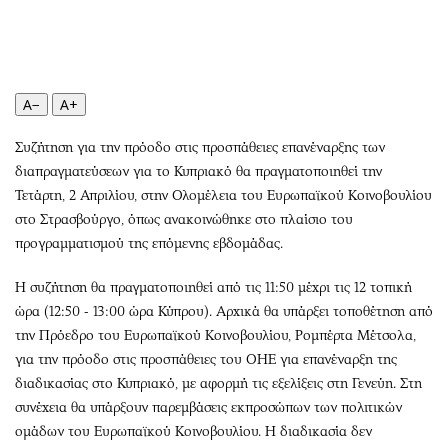
Περιβάλλον
Ταξίδια
Ελλάδα
Συνταγές
Κόσμος
Έξοδος
Παράξενα
Media
A−
A+
Πολιτισμός
Εκπομπές
Συζήτηση για την πρόοδο στις προσπάθειες επανέναρξης των
Σινεμά
Wine routes
διαπραγματεύσεων για το Κυπριακό θα πραγματοποιηθεί την
Θέατρο-Χορός
Podcasts
Τετάρτη, 2 Απριλίου, στην Ολομέλεια του Ευρωπαϊκού Κοινοβουλίου
Μουσική
Uncut
στο Στρασβούργο, όπως ανακοινώθηκε στο πλαίσιο του
Εικαστικά
Προσφορές
προγραμματισμού της επόμενης εβδομάδας.
Βιβλίο
Προσωπικότητες στην ''Κ''
Η συζήτηση θα πραγματοποιηθεί από τις 11:50 μέχρι τις 12 τοπική
Χειρόγραφα
Επιστολές
ώρα (12:50 - 13:00 ώρα Κύπρου). Αρχικά θα υπάρξει τοποθέτηση από
την Πρόεδρο του Ευρωπαϊκού Κοινοβουλίου, Ρομπέρτα Μέτσολα,
για την πρόοδο στις προσπάθειες του ΟΗΕ για επανέναρξη της
διαδικασίας στο Κυπριακό, με αφορμή τις εξελίξεις στη Γενεύη. Στη
συνέχεια θα υπάρξουν παρεμβάσεις εκπροσώπων των πολιτικών
ομάδων του Ευρωπαϊκού Κοινοβουλίου. Η διαδικασία δεν