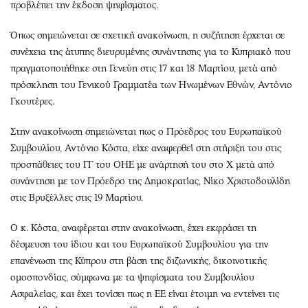
προβλέπει την έκδοση ψηφίσματος.
Όπως σημειώνεται σε σχετική ανακοίνωση, η συζήτηση έρχεται σε
συνέχεια της άτυπης διευρυμένης συνάντησης για το Κυπριακό που
πραγματοποιήθηκε στη Γενεύη στις 17 και 18 Μαρτίου, μετά από
πρόσκληση του Γενικού Γραμματέα των Ηνωμένων Εθνών, Αντόνιο
Γκουτέρες.
Στην ανακοίνωση σημειώνεται πως ο Πρόεδρος του Ευρωπαϊκού
Συμβουλίου, Αντόνιο Κόστα, είχε αναφερθεί στη στήριξη του στις
προσπάθειες του ΓΓ του ΟΗΕ με ανάρτησή του στο X μετά από
συνάντηση με τον Πρόεδρο της Δημοκρατίας, Νίκο Χριστοδουλίδη
στις Βρυξέλλες στις 19 Μαρτίου.
Ο κ. Κόστα, αναφέρεται στην ανακοίνωση, έχει εκφράσει τη
δέσμευση του ίδιου και του Ευρωπαϊκού Συμβουλίου για την
επανένωση της Κύπρου στη βάση της διζωνικής, δικοινοτικής
ομοσπονδίας, σύμφωνα με τα ψηφίσματα του Συμβουλίου
Ασφαλείας, και έχει τονίσει πως η ΕΕ είναι έτοιμη να εντείνει τις