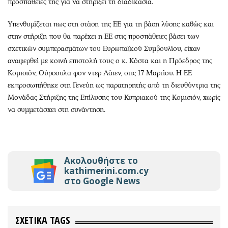
προσπάθειές της για να στηρίξει τη διαδικασία.
Υπενθυμίζεται πως στη στάση της ΕΕ για τη βάση λύσης καθώς και
στην στήριξη που θα παρέχει η ΕΕ στις προσπάθειες βάσει των
σχετικών συμπερασμάτων του Ευρωπαϊκού Συμβουλίου, είχαν
αναφερθεί με κοινή επιστολή τους ο κ. Κόστα και η Πρόεδρος της
Κομισιόν, Ούρσουλα φον ντερ Λάιεν, στις 17 Μαρτίου. Η ΕΕ
εκπροσωπήθηκε στη Γενεύη ως παρατηρητής από τη διευθύντρια της
Μονάδας Στήριξης της Επίλυσης του Κυπριακού της Κομισιόν, χωρίς
να συμμετάσχει στη συνάντηση.
Ακολουθήστε το
kathimerini.com.cy
στο Google News
ΣΧΕΤΙΚΑ TAGS