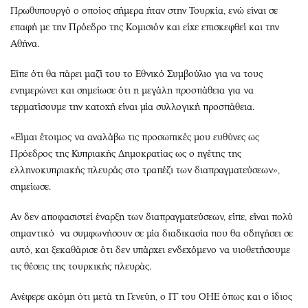
Πρωθυπουργό ο οποίος σήμερα ήταν στην Τουρκία, ενώ είναι σε
επαφή με την Πρόεδρο της Κομισιόν και είχε επισκεφθεί και την
Αθήνα.
Είπε ότι θα πάρει μαζί του το Εθνικό Συμβούλιο για να τους
ενημερώνει και σημείωσε ότι η μεγάλη προσπάθεια για να
τερματίσουμε την κατοχή είναι μία συλλογική προσπάθεια.
«Είμαι έτοιμος να αναλάβω τις προσωπικές μου ευθύνες ως
Πρόεδρος της Κυπριακής Δημοκρατίας ως ο ηγέτης της
ελληνοκυπριακής πλευράς στο τραπέζι των διαπραγματεύσεων»,
σημείωσε.
Αν δεν αποφασιστεί έναρξη των διαπραγματεύσεων, είπε, είναι πολύ
σημαντικό να συμφωνήσουν σε μία διαδικασία που θα οδηγήσει σε
αυτό, και ξεκαθάρισε ότι δεν υπάρχει ενδεχόμενο να υιοθετήσουμε
τις θέσεις της τουρκικής πλευράς.
Ανέφερε ακόμη ότι μετά τη Γενεύη, ο ΓΓ του ΟΗΕ όπως και ο ίδιος