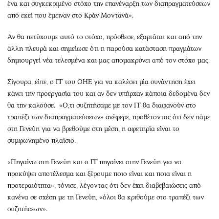
ένα και συγκεκριμένο στόχο την επανέναρξη των διαπραγματεύσεων
από εκεί που έμειναν στο Κράν Μοντανά».
Αν θα πετύχουμε αυτό το στόχο, πρόσθεσε, εξαρτάται και από την
άλλη πλευρά και σημείωσε ότι η παρούσα κατάσταση πραγμάτων
δημιουργεί νέα τελεσμένα και μας απομακρύνει από τον στόχο μας.
Σίγουρα, είπε, ο ΓΓ του ΟΗΕ για να καλέσει μία συνάντηση έχει
κάνει την προεργασία του και αν δεν υπήρχαν κάποια δεδομένα δεν
θα την καλούσε. «Ο,τι συζητήσαμε με τον ΓΓ θα διαφανούν στο
τραπέζι των διαπραγματεύσεων» ανέφερε, προθέτοντας ότι δεν πάμε
στη Γενεύη για να βρεθούμε στη μέση, η αφετηρία είναι το
συμφωνημένο πλαίσιο.
«Πηγαίνω στη Γενεύη και ο ΓΓ πηγαίνει στην Γενεύη για να
προκύψει αποτέλεσμα και ξέρουμε ποιο είναι και ποια είναι η
προτεραιότητα», τόνισε, λέγοντας ότι δεν έχει διαβεβαιώσεις από
κανένα σε σχέση με τη Γενεύη, «όλοι θα κριθούμε στο τραπέζι των
συζητήσεων».