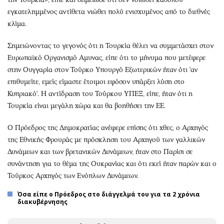
εγκατελημμένος αντίθετα νιώθει πολύ ενισχυμένος από το διεθνές
κλίμα.
Σημειώνοντας το γεγονός ότι η Τουρκία θέλει να συμμετάσχει στον
Ευρωπαϊκό Οργανισμό Αμυνας, είπε ότι το μήνυμα που μετέφερε
στην Ουγγαρία στον Τούρκο Υπουργό Εξωτερικών ήταν ότι 'αν
επιθυμείτε, εμείς είμαστε έτοιμοι εφόσον υπάρξει λύση στο
Κυπριακό'. Η αντίδραση του Τούρκου ΥΠΕΞ, είπε, ήταν ότι η
Τουρκία είναι μεγάλη χώρα και θα βοηθήσει την ΕΕ.
Ο Πρόεδρος της Δημοκρατίας ανέφερε επίσης ότι χθες, ο Αρχηγός
της Εθνικής Φρουράς με πρόσκληση του Αρχηγού των γαλλικών
Δυνάμεων και των βρετανικών Δυνάμεων, ήταν στο Παρίσι σε
συνάντηση για το θέμα της Ουκρανίας και ότι εκεί ήταν παρών και ο
Τούρκος Αρχηγός των Ενόπλων Δυνάμεων.
Όσα είπε ο Πρόεδρος στο διάγγελμά του για τα 2 χρόνια
διακυβέρνησης