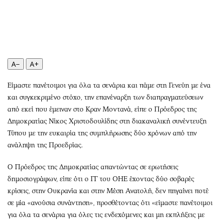
Περιβάλλον
Ταξίδια
Ελλάδα
Συνταγές
Κόσμος
Έξοδος
Παράξενα
Media
Πολιτισμός
Εκπομπές
A−
A+
Σινεμά
Wine routes
Είμαστε πανέτοιμοι για όλα τα σενάρια και πάμε στη Γενεύη με ένα
Θέατρο-Χορός
Podcasts
και συγκεκριμένο στόχο, την επανέναρξη των διαπραγματεύσεων
Μουσική
Uncut
από εκεί που έμειναν στο Κραν Μοντανά, είπε ο Πρόεδρος της
Εικαστικά
Προσφορές
Δημοκρατίας Νίκος Χριστοδουλίδης στη διακαναλική συνέντευξη
Βιβλίο
Προσωπικότητες στην ''Κ''
Τύπου με την ευκαιρία της συμπλήρωσης δύο χρόνων από την
ανάληψη της Προεδρίας.
Χειρόγραφα
Επιστολές
Ο Πρόεδρος της Δημοκρατίας απαντώντας σε ερωτήσεις
δημοσιογράφων, είπε ότι ο ΓΓ του ΟΗΕ έχοντας δύο σοβαρές
κρίσεις, στην Ουκρανία και στην Μέση Ανατολή, δεν πηγαίνει ποτέ
σε μία «ανούσια συνάντηση», προσθέτοντας ότι «είμαστε πανέτοιμοι
για όλα τα σενάρια για όλες τις ενδεχόμενες και μη εκπλήξεις με