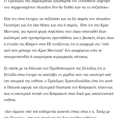
Ο Πρόεδρος της Δημοκρατίας ξεκαθάρισε ότι «οτιδήποτε ξεφεύγει
του συμφωνημένου πλαισίου δεν θα δεχθώ καν να το συζητήσω».
Είπε ότι είναι έτοιμος να συζητήσει και τα έξι σημεία του πλαισίου
Γκουτέρες και ότι έχει θέσεις και στα 6 σημεία. Είπε ότι στο Κραν
Μοντανά, για πρώτη φορά συγκλίσεις που είχαν επιτευχθεί ήταν
καλύτερες από προηγούμενες προσπάθειες και ο βασικός λόγος ήταν
η ένταξη της Κύπρου στην ΕΕ τονίζοντας ότι η αναφορά στο "από
εκεί που μείναμε στο Κραν Μοντανά" δεν αναφέρεται ούτε σε
συνομοσπονδία ή αναγνώριση κυριαρχικής ισότητας.
Σε σχέση με τη δήλωση του Πρωθυπουργού της Ελλάδας ότι η
Ελλάδα είναι έτοιμη να αναλάβει το μερίδιο που της αναλογεί από
την ιστορική της ευθύνη, ο Πρόεδρος Χριστοδουλίδης είπε ότι αυτή
η δήλωση αφορά την εξωτερική διασταση του Κυπριακού, λέγοντας
πως η εσωτερική πτυχή του Κυπριακού είναι δική μας αποκλειστική
ευθύνη.
«Δεν είμαστε υπό την κηδεμονία κανενός όπως είναι ο κ. Τατάρ με
την Τουρκία», είπε και σημείωσε ότι δεν νοιώθει καθόλου