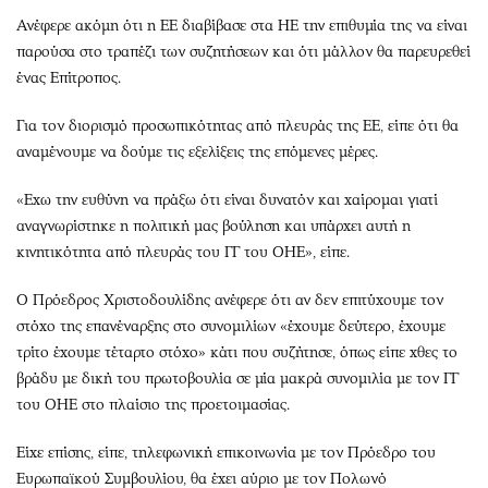
Ανέφερε ακόμη ότι η ΕΕ διαβίβασε στα ΗΕ την επιθυμία της να είναι
παρούσα στο τραπέζι των συζητήσεων και ότι μάλλον θα παρευρεθεί
ένας Επίτροπος.
Για τον διορισμό προσωπικότητας από πλευράς της ΕΕ, είπε ότι θα
αναμένουμε να δούμε τις εξελίξεις της επόμενες μέρες.
«Εχω την ευθύνη να πράξω ότι είναι δυνατόν και χαίρομαι γιατί
αναγνωρίστηκε η πολιτική μας βούληση και υπάρχει αυτή η
κινητικότητα από πλευράς του ΓΓ του ΟΗΕ», είπε.
Ο Πρόεδρος Χριστοδουλίδης ανέφερε ότι αν δεν επιτύχουμε τον
στόχο της επανέναρξης στο συνομιλίων «έχουμε δεύτερο, έχουμε
τρίτο έχουμε τέταρτο στόχο» κάτι που συζήτησε, όπως είπε χθες το
βράδυ με δική του πρωτοβουλία σε μία μακρά συνομιλία με τον ΓΓ
του ΟΗΕ στο πλαίσιο της προετοιμασίας.
Είχε επίσης, είπε, τηλεφωνική επικοινωνία με τον Πρόεδρο του
Ευρωπαϊκού Συμβουλίου, θα έχει αύριο με τον Πολωνό