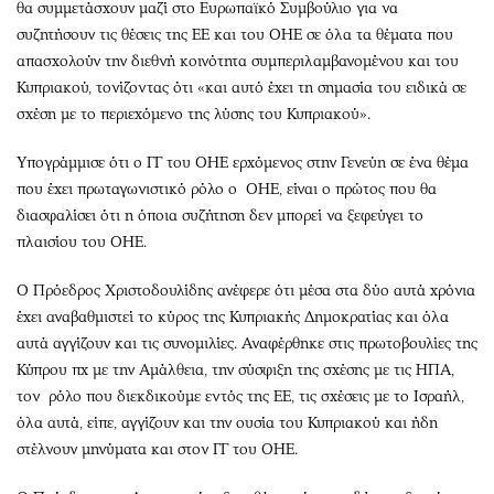
θα συμμετάσχουν μαζί στο Ευρωπαϊκό Συμβούλιο για να
συζητήσουν τις θέσεις της ΕΕ και του ΟΗΕ σε όλα τα θέματα που
απασχολούν την διεθνή κοινότητα συμπεριλαμβανομένου και του
Κυπριακού, τονίζοντας ότι «και αυτό έχει τη σημασία του ειδικά σε
σχέση με το περιεχόμενο της λύσης του Κυπριακού».
Υπογράμμισε ότι ο ΓΓ του ΟΗΕ ερχόμενος στην Γενεύη σε ένα θέμα
που έχει πρωταγωνιστικό ρόλο ο ΟΗΕ, είναι ο πρώτος που θα
διασφαλίσει ότι η όποια συζήτηση δεν μπορεί να ξεφεύγει το
πλαισίου του ΟΗΕ.
Ο Πρόεδρος Χριστοδουλίδης ανέφερε ότι μέσα στα δύο αυτά χρόνια
έχει αναβαθμιστεί το κύρος της Κυπριακής Δημοκρατίας και όλα
αυτά αγγίζουν και τις συνομιλίες. Αναφέρθηκε στις πρωτοβουλίες της
Κύπρου πχ με την Αμάλθεια, την σύσφιξη της σχέσης με τις ΗΠΑ,
τον ρόλο που διεκδικούμε εντός της ΕΕ, τις σχέσεις με το Ισραήλ,
όλα αυτά, είπε, αγγίζουν και την ουσία του Κυπριακού και ήδη
στέλνουν μηνύματα και στον ΓΓ του ΟΗΕ.