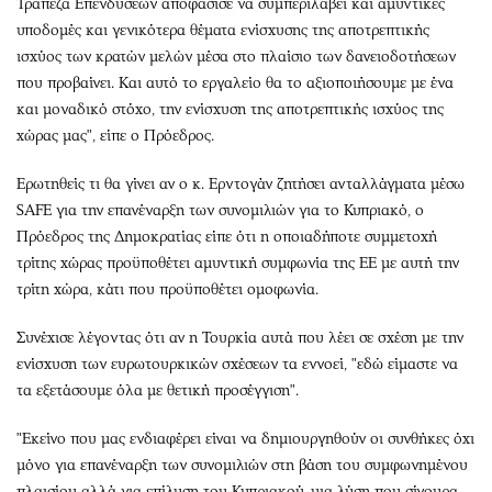
Τράπεζα Επενδύσεων αποφάσισε να συμπεριλάβει και αμυντικές
υποδομές και γενικότερα θέματα ενίσχυσης της αποτρεπτικής
ισχύος των κρατών μελών μέσα στο πλαίσιο των δανειοδοτήσεων
που προβαίνει. Και αυτό το εργαλείο θα το αξιοποιήσουμε με ένα
και μοναδικό στόχο, την ενίσχυση της αποτρεπτικής ισχύος της
χώρας μας", είπε ο Πρόεδρος.
Ερωτηθείς τι θα γίνει αν ο κ. Ερντογάν ζητήσει ανταλλάγματα μέσω
SAFE για την επανέναρξη των συνομιλιών για το Κυπριακό, ο
Πρόεδρος της Δημοκρατίας είπε ότι η οποιαδήποτε συμμετοχή
τρίτης χώρας προϋποθέτει αμυντική συμφωνία της ΕΕ με αυτή την
τρίτη χώρα, κάτι που προϋποθέτει ομοφωνία.
Συνέχισε λέγοντας ότι αν η Τουρκία αυτά που λέει σε σχέση με την
ενίσχυση των ευρωτουρκικών σχέσεων τα εννοεί, "εδώ είμαστε να
τα εξετάσουμε όλα με θετική προσέγγιση".
"Εκείνο που μας ενδιαφέρει είναι να δημιουργηθούν οι συνθήκες όχι
μόνο για επανέναρξη των συνομιλιών στη βάση του συμφωνημένου
πλαισίου αλλά για επίλυση του Κυπριακού, μια λύση που σίγουρα