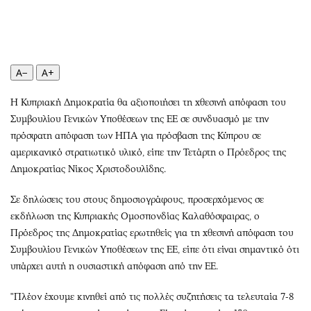
Περιβάλλον
Ταξίδια
Ελλάδα
Συνταγές
Κόσμος
Έξοδος
Παράξενα
Media
A−
A+
Πολιτισμός
Εκπομπές
Η Κυπριακή Δημοκρατία θα αξιοποιήσει τη χθεσινή απόφαση του
Σινεμά
Wine routes
Συμβουλίου Γενικών Υποθέσεων της ΕΕ σε συνδυασμό με την
Θέατρο-Χορός
Podcasts
πρόσφατη απόφαση των ΗΠΑ για πρόσβαση της Κύπρου σε
Μουσική
Uncut
αμερικανικό στρατιωτικό υλικό, είπε την Τετάρτη ο Πρόεδρος της
Εικαστικά
Προσφορές
Δημοκρατίας Νίκος Χριστοδουλίδης.
Βιβλίο
Προσωπικότητες στην ''Κ''
Σε δηλώσεις του στους δημοσιογράφους, προσερχόμενος σε
Χειρόγραφα
Επιστολές
εκδήλωση της Κυπριακής Ομοσπονδίας Καλαθόσφαιρας, ο
Πρόεδρος της Δημοκρατίας ερωτηθείς για τη χθεσινή απόφαση του
Συμβουλίου Γενικών Υποθέσεων της ΕΕ, είπε ότι είναι σημαντικό ότι
υπάρχει αυτή η ουσιαστική απόφαση από την ΕΕ.
"Πλέον έχουμε κινηθεί από τις πολλές συζητήσεις τα τελευταία 7-8