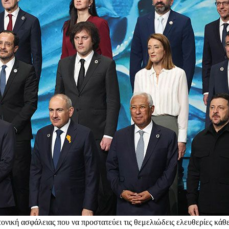
τονική ασφάλειας που να προστατεύει τις θεμελιώδεις ελευθερίες κάθε