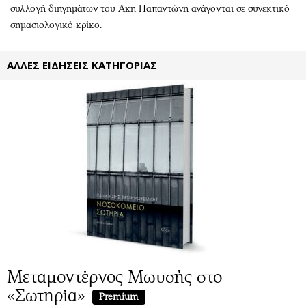
Περιβάλλον
Ταξίδια
συλλογή διηγημάτων του Ακη Παπαντώνη ανάγονται σε συνεκτικό
Ελλάδα
Συνταγές
σημασιολογικό κρίκο.
Κόσμος
Έξοδος
Παράξενα
Media
ΑΛΛΕΣ ΕΙΔΗΣΕΙΣ ΚΑΤΗΓΟΡΙΑΣ
Πολιτισμός
Εκπομπές
Σινεμά
Wine routes
Θέατρο-Χορός
Podcasts
Μουσική
Uncut
Εικαστικά
Προσφορές
Βιβλίο
Προσωπικότητες στην ''Κ''
Χειρόγραφα
Επιστολές
Μεταμοντέρνος Μωυσής στο
«Σωτηρία»
Premium