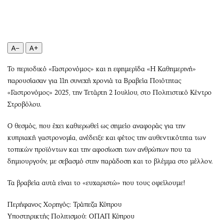
Περιβάλλον
Ταξίδια
Ελλάδα
Συνταγές
Κόσμος
Έξοδος
Παράξενα
Media
A−
A+
Πολιτισμός
Εκπομπές
Το περιοδικό «Γαστρονόμος» και η εφημερίδα «Η Καθημερινή»
Σινεμά
Wine routes
παρουσίασαν για 11η συνεχή χρονιά τα Βραβεία Ποιότητας
Θέατρο-Χορός
Podcasts
«Γαστρονόμος» 2025, την Τετάρτη 2 Ιουλίου, στο Πολιτιστικό Κέντρο
Μουσική
Uncut
Στροβόλου.
Εικαστικά
Προσφορές
Ο θεσμός, που έχει καθιερωθεί ως σημείο αναφοράς για την
Βιβλίο
Προσωπικότητες στην ''Κ''
κυπριακή γαστρονομία, ανέδειξε και φέτος την αυθεντικότητα των
Χειρόγραφα
Επιστολές
τοπικών προϊόντων και την αφοσίωση των ανθρώπων που τα
δημιουργούν, με σεβασμό στην παράδοση και το βλέμμα στο μέλλον.
Τα βραβεία αυτά είναι το «ευχαριστώ» που τους οφείλουμε!
Περήφανος Χορηγός: Τράπεζα Κύπρου
Υποστηρικτής Πολιτισμού: ΟΠΑΠ Κύπρου