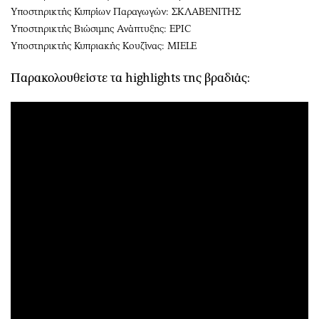
Υποστηρικτής Κυπρίων Παραγωγών: ΣΚΛΑΒΕΝΙΤΗΣ
Υποστηρικτής Βιώσιμης Ανάπτυξης:
EPIC
Υποστηρικτής Κυπριακής Κουζίνας:
MIELE
Παρακολουθείστε τα highlights της βραδιάς: