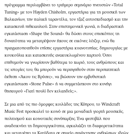
πρόγραμμα περιλαμβάνει το τριήμερο σεμινάριο πνευστών «Total
Tuning» με τον Hayden Chisholm, εργαστήρια για τη μουσική των
Βαλκανίων, την ιταλική ταραντέλα, τον τζαζ αυτοσχεδιασμό και την
κατασκευή πιθκιαυλιού. Στην επιστημονική γωνιά, η διαδραστική
εγκατάσταση «Shape the Sound» θα δώσει στους επισκέπτες τη
δυνατότητα να μετατρέψουν ήχους σε εικόνες λέιζερ, ενώ θα
πραγματοποιηθούν επίσης εργαστήρια κυανοτυπίας, δημιουργίας με
κουκούλια και κατασκευής ανακυκλωμένου χαρτιού. Όσοι
επιθυμούν να γνωρίσουν βαθύτερα το χωριό, τους ανθρώπους και
τις ιστορίες του, θα μπορούν να περιηγηθούν στην περιπατητική
έκθεση «Άκου τις Βρύσες», να βιώσουν την εμβυθιστική
εγκατάσταση «Stone Pulse» ή να συμμετάσχουν στο κυνήγι
θησαυρού «Γιατί πουλί δεν κελαηδείς;».
Σε μια από τις πιο όμορφες κοιλάδες της Κύπρου, το Windcraft
Music Fest προσκαλεί το κοινό σε μια μοναδική γιορτή μουσικής,
πολιτισμού και κοινοτικής συνύπαρξης. Ένα φεστιβάλ που
αναδεικνύει τη δημιουργικότητα, αγκαλιάζει τη διαφορετικότητα
και μετατρέπει τα Κατύδατα σε σημείο συνάντησης ανθρώπων, ιδεών