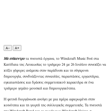
Περιβάλλον
Ταξίδια
Ελλάδα
Συνταγές
Κόσμος
Έξοδος
Παράξενα
Media
Πολιτισμός
Εκπομπές
Σινεμά
Wine routes
Θέατρο-Χορός
Podcasts
A−
A+
Μουσική
Uncut
Με επίκεντρο
Εικαστικά
τα πνευστά όργανα, το Windcraft Music Fest στα
Προσφορές
Κατύδατα της Λευκωσίας το τριήμερο 24 με 26 Ιουλίου συνεχίζει να
Βιβλίο
Προσωπικότητες στην ''Κ''
χτίζει γέφυρες ανάμεσα στην παράδοση και τη σύγχρονη
Χειρόγραφα
Επιστολές
δημιουργία, συνδυάζοντας συναυλίες, παραστάσεις, εργαστήρια,
εγκαταστάσεις και δράσεις συμμετοχικού χαρακτήρα σε ένα
τριήμερο γεμάτο μουσική και δημιουργικότητα.
Η φετινή διοργάνωση ανοίγει με μια ημέρα αφιερωμένη στην
κοινότητα και τη γιορτή της συλλογικής συμμετοχής. Τα πνευστά