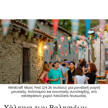
ΕΓΓΡΑΦΗ
ΕΙΣΟΔΟΣ
ΚΑΤΗΓΟΡΙΕΣ
ΣΥΝΔΕΣΗ
Κύπρος
Απόψεις
Παιδεία
Αρθρογραφία
Υγεία
The Hill
Πολιτική
Υγεία
Βουλευτικές 2026
Αγγελίες
Εκλογές 2024
Ενοικιάζονται
Windcraft Music Fest (24-26 Ιουλίου): μια μοναδική γιορτή
Προεδρικές 2023
μουσικής, πολιτισμού και κοινοτικής συνύπαρξης, στο
Πωλούνται
καταπράσινο χωριό Κατύδατα Λευκωσίας.
Δημοσκοπήσεις
Ζητούν εργασία
Χάλκινα των Βαλκανίων,
Διπλωματία
Θέσεις εργασίας