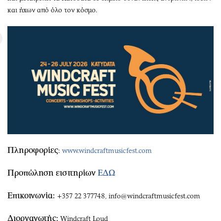
και ήχων από όλο τον κόσμο.
Πληροφορίες
:
www.windcraftmusicfest.com
Προπώληση εισιτηρίων
ΕΔΩ
Επικοινωνία:
+357 22 377748, info@windcraftmusicfest.com
Διοργανωτής:
Windcraft Loud