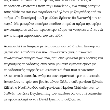
της Windcraft Band και οι φωνές των Windcraft Voices, η
παράσταση «Postcards from my Homeland», ένα swing party με
τους Misharoz και ένα παραδοσιακό γλέντι με ζουρνάδες από το
σχήμα «Τα Τακούρια], μαζί με άλλες δράσεις, θα ζωντανέψουν το
χωριό. Με μειωμένο εισιτήριο εισόδου, η πρώτη ημέρα προσφέρει
την ευκαιρία σε ακόμη περισσότερο κόσμο να γνωρίσει από κοντά
την ιδιαίτερη ατμόσφαιρα του φεστιβάλ.
Ακολουθεί ένα διήμερο με ένα συναρπαστικό διεθνές line-up να
φέρνει στα Κατύδατα ένα πολυσυλλεκτικό φάσμα ήχων και
πρωτότυπων συνεργασιών: τζαζ που συνυφαίνεται με κλασικές και
παγκόσμιες παραδόσεις, σύγχρονη μουσική εμπλουτισμένη με
παραδοσιακές επιρροές και ακουστικοί ήχοι που συναντούν
ηλεκτρονικά στοιχεία. Ανάμεσα στις σημαντικότερες συμμετοχές
ξεχωρίζουν το τρίο του βραβευμένου Γάλλου σαξοφωνίστα Sylvain
Rifflet, ο Νεοζηλανδός σαξοφωνίστας Hayden Chisholm και το
διεθνές πρότζεκτ Daydreaming του πιανίστα Χρίστου Γερολατσίτη
με προσκεκλημένο τον David Lynch στο σαξόφωνο.