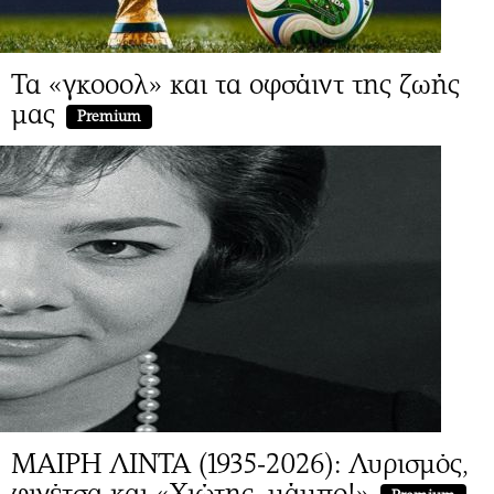
Τα «γκοοολ» και τα οφσάιντ της ζωής
μας
Premium
ΜΑΙΡΗ ΛΙΝΤΑ (1935-2026): Λυρισμός,
φινέτσα και «Χιώτης, μάμπο!»