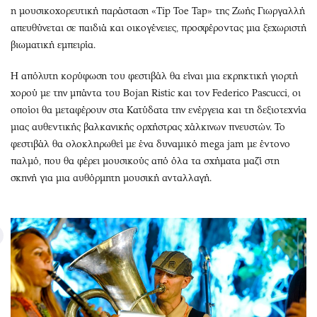
η μουσικοχορευτική παράσταση «Tip Toe Tap» της Ζωής Γιωργαλλή
απευθύνεται σε παιδιά και οικογένειες, προσφέροντας μια ξεχωριστή
βιωματική εμπειρία.
Η απόλυτη κορύφωση του φεστιβάλ θα είναι μια εκρηκτική γιορτή
χορού με την μπάντα του Bojan Ristic και τον Federico Pascucci, οι
οποίοι θα μεταφέρουν στα Κατύδατα την ενέργεια και τη δεξιοτεχνία
μιας αυθεντικής βαλκανικής ορχήστρας χάλκινων πνευστών. Το
φεστιβάλ θα ολοκληρωθεί με ένα δυναμικό mega jam με έντονο
παλμό, που θα φέρει μουσικούς από όλα τα σχήματα μαζί στη
σκηνή για μια αυθόρμητη μουσική ανταλλαγή.