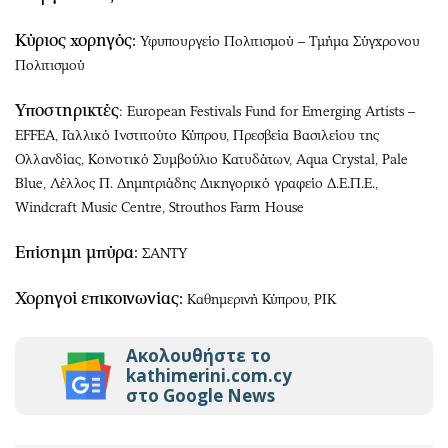
Κύριος χορηγός:
Υφυπουργείο Πολιτισμού – Τμήμα Σύγχρονου
Πολιτισμού
Υποστηρικτές
: European Festivals Fund for Emerging Artists –
EFFEA, Γαλλικό Ινστιτούτο Κύπρου, Πρεσβεία Βασιλείου της
Ολλανδίας, Κοινοτικό Συμβούλιο Κατυδάτων, Aqua Crystal, Pale
Blue, Λέλλος Π. Δημητριάδης Δικηγορικό γραφείο Δ.Ε.Π.Ε.,
Windcraft Music Centre, Strouthos Farm House
Επίσημη μπύρα:
ΣΑΝΤΥ
Χορηγοί επικοινωνίας:
Καθημερινή Κύπρου, ΡΙΚ
Ακολουθήστε το
kathimerini.com.cy
στο Google News