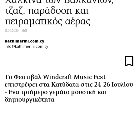
Αθλητισμός
Geek
τζαζ, παράδοση και
Κύπρος
Νέα
πειραματικός αέρας
Ελλάδα
Κινητά-tablets
12.06.2026 | 14:13
Διεθνή
Social
Kathimerini.com.cy
Κληρώσεις Allwyn
Αυτοκίνηση
info@kathimerini.com.cy
Οικονομική
Αφιερώματα
Οικονομία
Πολιτική
Real Estate
Οικονομία
Tο Φεστιβάλ Windcraft Music Fest
Επιχειρήσεις
Γενικά
επιστρέφει στα Κατύδατα στις 24-26 Ιουλίου
Αγορές
Αναδρομές
- Ενα τριήμερο γεμάτο μουσική και
Money Review
Πρόσωπα
δημιουργικότητα
AstroBank Properties
Περιβάλλον
Trends
Good Life
Ενέργεια
Γυναίκα
Ναυτιλία
Showbiz