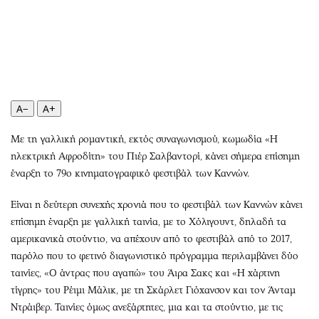
Περιβάλλον
Ταξίδια
Ελλάδα
Συνταγές
Κόσμος
Έξοδος
Παράξενα
Media
Πολιτισμός
Εκπομπές
Σινεμά
Wine routes
A−
A+
Θέατρο-Χορός
Podcasts
Με τη γαλλική ρομαντική, εκτός συναγωνισμού, κωμωδία «Η
Μουσική
Uncut
ηλεκτρική Αφροδίτη» του Πιέρ Σαλβαντορί, κάνει σήμερα επίσημη
Εικαστικά
Προσφορές
έναρξη το 79ο κινηματογραφικό φεστιβάλ των Καννών.
Βιβλίο
Προσωπικότητες στην ''Κ''
Είναι η δεύτερη συνεχής χρονιά που το φεστιβάλ των Καννών κάνει
Χειρόγραφα
Επιστολές
επίσημη έναρξη με γαλλική ταινία, με το Χόλιγουντ, δηλαδή τα
αμερικανικά στούντιο, να απέχουν από το φεστιβάλ από το 2017,
παρόλο που το φετινό διαγωνιστικό πρόγραμμα περιλαμβάνει δύο
ταινίες, «Ο άντρας που αγαπώ» του Άιρα Σακς και «Η χάρτινη
τίγρης» του Ρέιμι Μάλικ, με τη Σκάρλετ Γιόχανσον και τον Άνταμ
Ντράιβερ. Ταινίες όμως ανεξάρτητες, μια και τα στούντιο, με τις