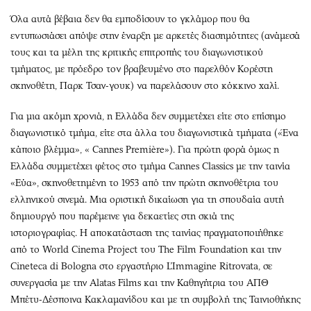
Όλα αυτά βέβαια δεν θα εμποδίσουν το γκλάμορ που θα
εντυπωσιάσει απόψε στην έναρξη με αρκετές διασημότητες (ανάμεσά
τους και τα μέλη της κριτικής επιτροπής του διαγωνιστικού
τμήματος, με πρόεδρο τον βραβευμένο στο παρελθόν Κορέστη
σκηνοθέτη, Παρκ Τσαν-γουκ) να παρελάσουν στο κόκκινο χαλί.
Για μια ακόμη χρονιά, η Ελλάδα δεν συμμετέχει είτε στο επίσημο
διαγωνιστικό τμήμα, είτε στα άλλα του διαγωνιστικά τμήματα («Ένα
κάποιο βλέμμα», « Cannes Première»). Για πρώτη φορά όμως η
Ελλάδα συμμετέχει φέτος στο τμήμα Cannes Classics με την ταινία
«Εύα», σκηνοθετημένη το 1953 από την πρώτη σκηνοθέτρια του
ελληνικού σινεμά. Μια οριστική δικαίωση για τη σπουδαία αυτή
δημιουργό που παρέμεινε για δεκαετίες στη σκιά της
ιστοριογραφίας. Η αποκατάσταση της ταινίας πραγματοποιήθηκε
από το World Cinema Project του The Film Foundation και την
Cineteca di Bologna στο εργαστήριο L’Immagine Ritrovata, σε
συνεργασία με την Alatas Films και την Καθηγήτρια του ΑΠΘ
Μπέτυ-Δέσποινα Κακλαμανίδου και με τη συμβολή της Ταινιοθήκης