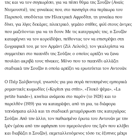
της και να τον συγχωρέσει, για να πέσει θύμα της Σουζάν (Αναϊς
Ντεμουστιέ), της γυναίκας που, στο πανηγύρι στα περίχωρα του
Παρισιού, υποδύεται την Ηλεκτρική Αφροδίτη, τη γυναίκα που
δίνει, για λίγες δεκάρες, ηλεκτρικό, γεμάτο σπίθες, φιλί στους άντρες
που μαζεύονται για να τη δουν. Με τις κατεργαριές της, η Σουζάν
καταφέρνει να τον κοροϊδέψει, πείθοντας τον να επιστρέψει στη
ζωγραφική του, με τον Αρμάντ (Ζιλ Λελούς), τον γκαλερίστα να
συμμετέχει στο παιχνίδι της Σούζαν, ο οποίος αρχίζει να ξανα
πουλάει ακριβά τους πίνακες. Μόνο που το παιχνίδι αλλάζει
σταδιακά την Σουζάν η οποία αρχίζει να ερωτεύεται τον Αντουάν.
Ο Πιέρ Σαλβαντορί, γνωστός για μια σειρά πετυχημένες εμπορικά
ρομαντικές κωμωδίες («Κορίτσι για σπίτι», «Γλυκό ψέμα», «La
petite bande»), κινείται ανάμεσα στο παρόν (το 1928) και το
παρελθόν (1919) για να καταγράψει, από τη μια, τα διάφορα
τεχνάσματα αλλά και τη σταδιακή μεταμόρφωση της κατεργάρας
Σούζαν. Από την άλλη, τον παθιασμένο έρωτα του Αντουάν με την
Ιρέν (μέσα από την αφήγηση του ημερολογίου της Ιρέν που κλέβει
και διαβάζει η Σουζάν), εκμεταλλευόμενος τόσο τις έξυπνες μέχρι