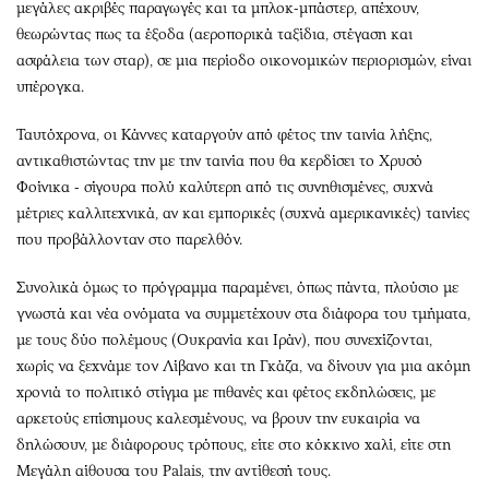
μεγάλες ακριβές παραγωγές και τα μπλοκ-μπάστερ, απέχουν,
θεωρώντας πως τα έξοδα (αεροπορικά ταξίδια, στέγαση και
ασφάλεια των σταρ), σε μια περίοδο οικονομικών περιορισμών, είναι
υπέρογκα.
Ταυτόχρονα, οι Κάννες καταργούν από φέτος την ταινία λήξης,
αντικαθιστώντας την με την ταινία που θα κερδίσει το Χρυσό
Φοίνικα - σίγουρα πολύ καλύτερη από τις συνηθισμένες, συχνά
μέτριες καλλιτεχνικά, αν και εμπορικές (συχνά αμερικανικές) ταινίες
που προβάλλονταν στο παρελθόν.
Συνολικά όμως το πρόγραμμα παραμένει, όπως πάντα, πλούσιο με
γνωστά και νέα ονόματα να συμμετέχουν στα διάφορα του τμήματα,
με τους δύο πολέμους (Ουκρανία και Ιράν), που συνεχίζονται,
χωρίς να ξεχνάμε τον Λίβανο και τη Γκάζα, να δίνουν για μια ακόμη
χρονιά το πολιτικό στίγμα με πιθανές και φέτος εκδηλώσεις, με
αρκετούς επίσημους καλεσμένους, να βρουν την ευκαιρία να
δηλώσουν, με διάφορους τρόπους, είτε στο κόκκινο χαλί, είτε στη
Μεγάλη αίθουσα του Palais, την αντίθεσή τους.