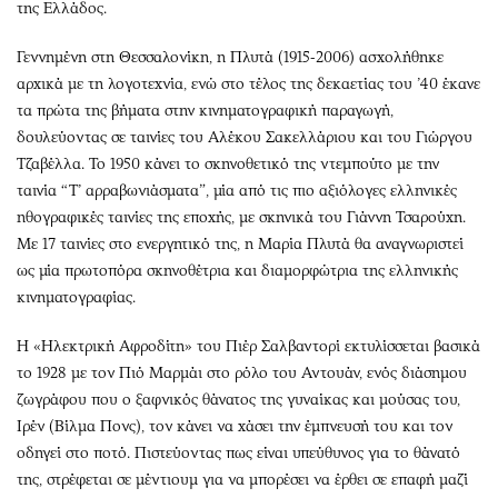
της Ελλάδος.
Γεννημένη στη Θεσσαλονίκη, η Πλυτά (1915-2006) ασχολήθηκε
αρχικά με τη λογοτεχνία, ενώ στο τέλος της δεκαετίας του ’40 έκανε
τα πρώτα της βήματα στην κινηματογραφική παραγωγή,
δουλεύοντας σε ταινίες του Αλέκου Σακελλάριου και του Γιώργου
Τζαβέλλα. Το 1950 κάνει το σκηνοθετικό της ντεμπούτο με την
ταινία “Τ’ αρραβωνιάσματα”, μία από τις πιο αξιόλογες ελληνικές
ηθογραφικές ταινίες της εποχής, με σκηνικά του Γιάννη Τσαρούχη.
Με 17 ταινίες στο ενεργητικό της, η Μαρία Πλυτά θα αναγνωριστεί
ως μία πρωτοπόρα σκηνοθέτρια και διαμορφώτρια της ελληνικής
κινηματογραφίας.
Η «Ηλεκτρική Αφροδίτη» του Πιέρ Σαλβαντορί εκτυλίσσεται βασικά
το 1928 με τον Πιό Μαρμάι στο ρόλο του Αντουάν, ενός διάσημου
ζωγράφου που ο ξαφνικός θάνατος της γυναίκας και μούσας του,
Ιρέν (Βίλμα Πονς), τον κάνει να χάσει την έμπνευσή του και τον
οδηγεί στο ποτό. Πιστεύοντας πως είναι υπεύθυνος για το θάνατό
της, στρέφεται σε μέντιουμ για να μπορέσει να έρθει σε επαφή μαζί