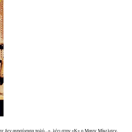
πότε δεν ανησύχησα πολύ...», λέει στην «Κ» ο Μαντς Μίκελσεν,