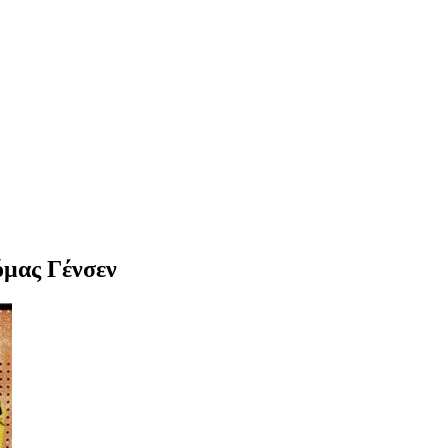
όμας Γένσεν