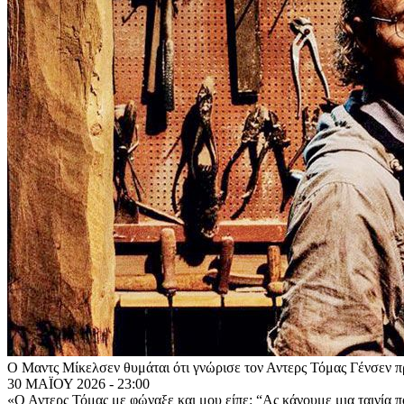
Ο Μαντς Μίκελσεν θυμάται ότι γνώρισε τον Αντερς Τόμας Γένσεν πρ
30 ΜΑΪΟΥ 2026 - 23:00
«Ο Αντερς Τόμας με φώναξε και μου είπε: “Ας κάνουμε μια ταινία πο