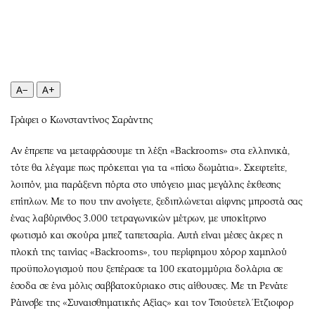
Περιβάλλον
Ταξίδια
Ελλάδα
Συνταγές
Κόσμος
Έξοδος
Παράξενα
Media
Πολιτισμός
Εκπομπές
A−
A+
Σινεμά
Wine routes
Γράφει ο Κωνσταντίνος Σαράντης
Θέατρο-Χορός
Podcasts
Μουσική
Uncut
Αν έπρεπε να μεταφράσουμε τη λέξη «Backrooms» στα ελληνικά,
Εικαστικά
Προσφορές
τότε θα λέγαμε πως πρόκειται για τα «πίσω δωμάτια». Σκεφτείτε,
λοιπόν, μια παράξενη πόρτα στο υπόγειο μιας μεγάλης έκθεσης
Βιβλίο
Προσωπικότητες στην ''Κ''
επίπλων. Με το που την ανοίγετε, ξεδιπλώνεται αίφνης μπροστά σας
Χειρόγραφα
Επιστολές
ένας λαβύρινθος 3.000 τετραγωνικών μέτρων, με υποκίτρινο
φωτισμό και σκούρα μπεζ ταπετσαρία. Αυτή είναι μέσες άκρες η
πλοκή της ταινίας «Backrooms», του περίφημου χόρορ χαμηλού
προϋπολογισμού που ξεπέρασε τα 100 εκατομμύρια δολάρια σε
έσοδα σε ένα μόλις σαββατοκύριακο στις αίθουσες. Με τη Ρενάτε
Ράινσβε της «Συναισθηματικής Αξίας» και τον Τσιούετελ Έτζιοφορ