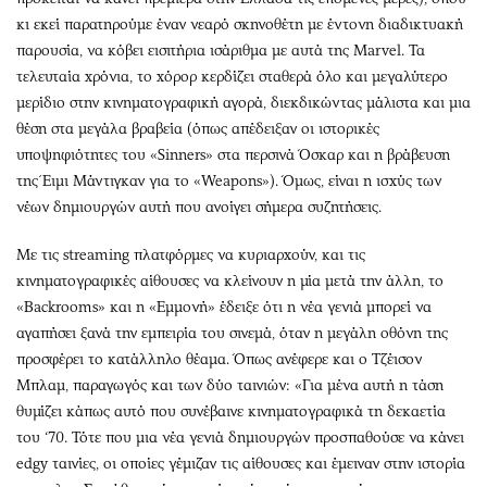
κι εκεί παρατηρούμε έναν νεαρό σκηνοθέτη με έντονη διαδικτυακή
παρουσία, να κόβει εισιτήρια ισάριθμα με αυτά της Marvel. Τα
τελευταία χρόνια, το χόρορ κερδίζει σταθερά όλο και μεγαλύτερο
μερίδιο στην κινηματογραφική αγορά, διεκδικώντας μάλιστα και μια
θέση στα μεγάλα βραβεία (όπως απέδειξαν οι ιστορικές
υποψηφιότητες του «Sinners» στα περσινά Όσκαρ και η βράβευση
της Έιμι Μάντιγκαν για το «Weapons»). Όμως, είναι η ισχύς των
νέων δημιουργών αυτή που ανοίγει σήμερα συζητήσεις.
Με τις streaming πλατφόρμες να κυριαρχούν, και τις
κινηματογραφικές αίθουσες να κλείνουν η μία μετά την άλλη, το
«Backrooms» και η «Εμμονή» έδειξε ότι η νέα γενιά μπορεί να
αγαπήσει ξανά την εμπειρία του σινεμά, όταν η μεγάλη οθόνη της
προσφέρει το κατάλληλο θέαμα. Όπως ανέφερε και ο Τζέισον
Μπλαμ, παραγωγός και των δύο ταινιών: «Για μένα αυτή η τάση
θυμίζει κάπως αυτό που συνέβαινε κινηματογραφικά τη δεκαετία
του ‘70. Τότε που μια νέα γενιά δημιουργών προσπαθούσε να κάνει
edgy ταινίες, οι οποίες γέμιζαν τις αίθουσες και έμειναν στην ιστορία