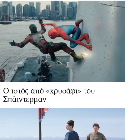
Ο ιστός από «χρυσάφι» του
Σπάιντερμαν