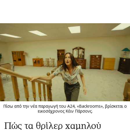
ΕΓΓΡΑΦΗ
ΕΙΣΟΔΟΣ
ΚΑΤΗΓΟΡΙΕΣ
ΣΥΝΔΕΣΗ
Κύπρος
Απόψεις
Παιδεία
Αρθρογραφία
Υγεία
The Hill
Πολιτική
Υγεία
Βουλευτικές 2026
Αγγελίες
Εκλογές 2024
Ενοικιάζονται
Πίσω από την νέα παραγωγή του Α24, «Backrooms», βρίσκεται ο
Προεδρικές 2023
Πωλούνται
εικοσάχρονος Κέιν Πάρσονς.
Δημοσκοπήσεις
Ζητούν εργασία
Πώς τα θρίλερ χαμηλού
Διπλωματία
Θέσεις εργασίας