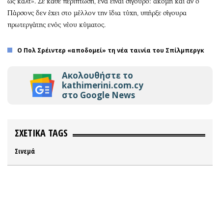
ως καλτ». Σε κάθε περίπτωση, ένα είναι σίγουρο: ακόμη και αν ο
Πάρσονς δεν έχει στο μέλλον την ίδια τύχη, υπήρξε σίγουρα
πρωτεργάτης ενός νέου κύματος.
Ο Πολ Σρέιντερ «αποδομεί» τη νέα ταινία του Σπίλμπεργκ
Ακολουθήστε το
kathimerini.com.cy
στο Google News
ΣΧΕΤΙΚΑ TAGS
Σινεμά