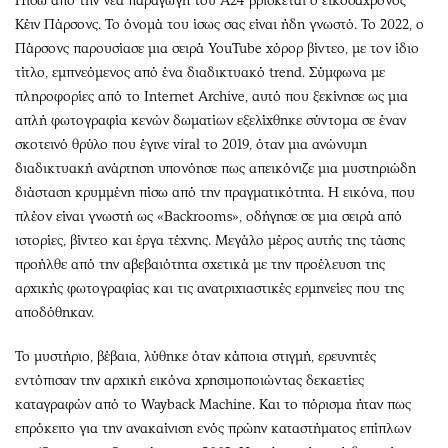
Πίσω από την νέα παραγωγή του Α24 βρίσκεται ο εικοσάχρονος
Κέιν Πάρσονς. Το όνομά του ίσως σας είναι ήδη γνωστό. Το 2022, ο
Πάρσονς παρουσίασε μια σειρά YouTube χόρορ βίντεο, με τον ίδιο
τίτλο, εμπνεόμενος από ένα διαδικτυακό trend. Σύμφωνα με
πληροφορίες από το Internet Archive, αυτό που ξεκίνησε ως μια
απλή φωτογραφία κενών δωματίων εξελίχθηκε σύντομα σε έναν
σκοτεινό θρύλο που έγινε viral το 2019, όταν μια ανώνυμη
διαδικτυακή ανάρτηση υπονόησε πως απεικόνιζε μια μυστηριώδη
διάσταση κρυμμένη πίσω από την πραγματικότητα. Η εικόνα, που
πλέον είναι γνωστή ως «Backrooms», οδήγησε σε μια σειρά από
ιστορίες, βίντεο και έργα τέχνης. Μεγάλο μέρος αυτής της τάσης
προήλθε από την αβεβαιότητα σχετικά με την προέλευση της
αρχικής φωτογραφίας και τις ανατριχιαστικές ερμηνείες που της
αποδόθηκαν.
Το μυστήριο, βέβαια, λύθηκε όταν κάποια στιγμή, ερευνητές
εντόπισαν την αρχική εικόνα χρησιμοποιώντας δεκαετίες
καταγραφών από το Wayback Machine. Και το πόρισμα ήταν πως
επρόκειτο για την ανακαίνιση ενός πρώην καταστήματος επίπλων