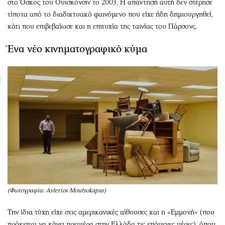
στο Όσκος του Ουισκόνσιν το 2003. Η απάντησή αυτή δεν στέρησε
τίποτα από το διαδικτυακό φαινόμενο που είχε ήδη δημιουργηθεί,
κάτι που επιβεβαίωσε και η επιτυχία της ταινίας του Πάρσονς.
Ένα νέο κινηματογραφικό κύμα
(Φωτογραφία: Asterios Moutsokapas)
Την ίδια τύχη είχε στις αμερικανικές αίθουσες και η «Εμμονή» (που
πρόκειται να κάνει πρεμιέρα στην Ελλάδα τις επόμενες μέρες), όπου