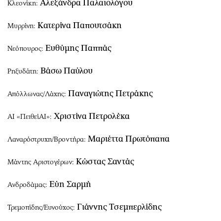
Αλεξάνδρα Παλαιολόγου
Κλεονίκη:
Κατερίνα Παπουτσάκη
Μυρρίνη:
Ευθύμης Παππάς
Νεόπουρος:
Βάσω Παύλου
Ρηξυδάτη:
Παναγιώτης Πετράκης
Απόλλωνας/Λάχης:
Χριστίνα Πετρολέκα
ΑΙ «ΠειθείΑΙ»:
Μαριέττα Πρωτόπαπα
Λαναρόστρυχη/Βροντήρα:
Κώστας Σαντάς
Μάντης Αριστογέρων:
Εύη Σαρμή
Ανδροδάμας:
Γιάννης Τσεμπερλίδης
Τρεμοπίδης/Ευνούχος: