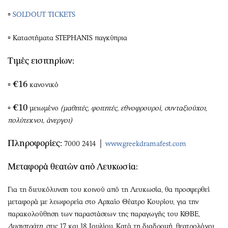
▫
SOLDOUT TICKETS
▫
Καταστήματα STEPHANIS παγκύπρια
Τιμές εισιτηρίων:
▫
€16
κανονικό
▫
€10
μειωμένο
(μαθητές, φοιτητές, εθνοφρουροί, συνταξιούχοι,
πολύτεκνοι, άνεργοι)
Πληροφορίες:
7000 2414 │
www.greekdramafest.com
Μεταφορά θεατών από Λευκωσία:
Για τη διευκόλυνση του κοινού από τη Λευκωσία, θα προσφερθεί
μεταφορά με λεωφορεία στο Αρχαίο Θέατρο Κουρίου, για την
παρακολούθηση των παραστάσεων της παραγωγής του ΚΘΒΕ,
Λυσιστράτη
, στις 17 και 18 Ιουλίου. Κατά τη διαδρομή, θεατρολόγοι