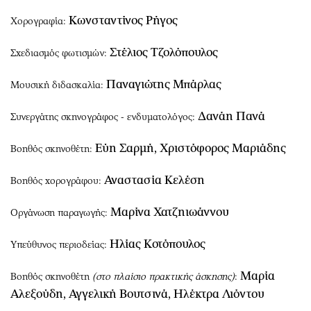
Κωνσταντίνος Ρήγος
Χορογραφία:
Στέλιος Τζολόπουλος
Σχεδιασμός φωτισμών:
Παναγιώτης Μπάρλας
Μουσική διδασκαλία:
Δανάη Πανά
Συνεργάτης σκηνογράφος - ενδυματολόγος:
Εύη Σαρμή, Χριστόφορος Μαριάδης
Βοηθός σκηνοθέτη:
Αναστασία Κελέση
Βοηθός χορογράφου:
Μαρίνα Χατζηιωάννου
Οργάνωση παραγωγής:
Ηλίας Κοτόπουλος
Υπεύθυνος περιοδείας:
Μαρία
Βοηθός σκηνοθέτη
(στο πλαίσιο πρακτικής άσκησης)
:
Αλεξούδη, Αγγελική Βουτσινά, Ηλέκτρα Λιόντου