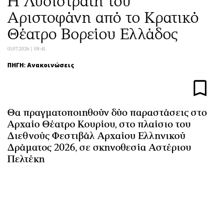
H Λυσιστράτη του
Αθλητισμός
Geek
Αριστοφάνη από το Κρατικό
Κύπρος
Νέα
Θέατρο Βορείου Ελλάδος
Ελλάδα
Κινητά-tablets
01.07.2026 | 08:41
Διεθνή
Social
Κληρώσεις Allwyn
Αυτοκίνηση
ΠΗΓΗ: Ανακοινώσεις
Οικονομική
Αφιερώματα
Οικονομία
Πολιτική
Real Estate
Οικονομία
Θα πραγματοποιηθούν δύο παραστάσεις στο
Επιχειρήσεις
Γενικά
Αρχαίο Θέατρο Κουρίου, στο πλαίσιο του
Διεθνούς Φεστιβάλ Αρχαίου Ελληνικού
Αγορές
Αναδρομές
Δράματος 2026, σε σκηνοθεσία Αστέριου
Money Review
Πρόσωπα
Πελτέκη
AstroBank Properties
Περιβάλλον
Trends
Good Life
Ενέργεια
Γυναίκα
Ναυτιλία
Showbiz