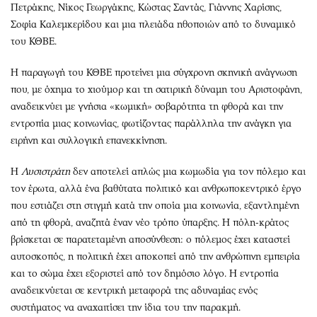
Πετράκης, Νίκος Γεωργάκης, Κώστας Σαντάς, Γιάννης Χαρίσης,
Σοφία Καλεμκερίδου και μια πλειάδα ηθοποιών από το δυναμικό
του ΚΘΒΕ.
Η παραγωγή του ΚΘΒΕ προτείνει μια σύγχρονη σκηνική ανάγνωση
που, με όχημα το χιούμορ και τη σατιρική δύναμη του Αριστοφάνη,
αναδεικνύει με γνήσια «κωμική» σοβαρότητα τη φθορά και την
εντροπία μιας κοινωνίας, φωτίζοντας παράλληλα την ανάγκη για
ειρήνη και συλλογική επανεκκίνηση.
Η
Λυσιστράτη
δεν αποτελεί απλώς μια κωμωδία για τον πόλεμο και
τον έρωτα, αλλά ένα βαθύτατα πολιτικό και ανθρωποκεντρικό έργο
που εστιάζει στη στιγμή κατά την οποία μια κοινωνία, εξαντλημένη
από τη φθορά, αναζητά έναν νέο τρόπο ύπαρξης. Η πόλη-κράτος
βρίσκεται σε παρατεταμένη αποσύνθεση: ο πόλεμος έχει καταστεί
αυτοσκοπός, η πολιτική έχει αποκοπεί από την ανθρώπινη εμπειρία
και το σώμα έχει εξοριστεί από τον δημόσιο λόγο. Η εντροπία
αναδεικνύεται σε κεντρική μεταφορά της αδυναμίας ενός
συστήματος να αναχαιτίσει την ίδια του την παρακμή.