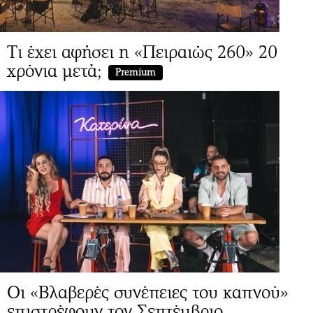
Τι έχει αφήσει η «Πειραιώς 260» 20
χρόνια μετά;
Premium
Οι «Βλαβερές συνέπειες του καπνού»
επιστρέφουν τον Σεπτέμβριο