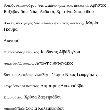
Χρήστος
Βοηθός σκηνογράφου
(στο πλαίσιο πρακτικής άσκησης)
:
Βαξεβανίδης, Νίκη Λεδάκη, Χριστίνα Χασεκίδου
Μαρία
Βοηθός παραγωγής
(στο πλαίσιο πρακτικής άσκησης)
:
Γκούμα
Διανομή:
Ιορδάνης Αϊβάζογλου
Φιληδονίδης/Ευνούχος:
Αντώνης Αντωνάκος
Λάκωνας/Ευνούχος:
Νίκος Γεωργάκης
Κήρυκας Λακεδαιμονίων/Στρυμόδωρος:
Δημήτρης Διακοσάββας
Κωφόβουλος/Ευνούχος:
Χρύσα Ζαφειριάδου
Σπαρτοδείνα:
Σοφία Καλεμκερίδου
Λαμπιτώ/Γριά: