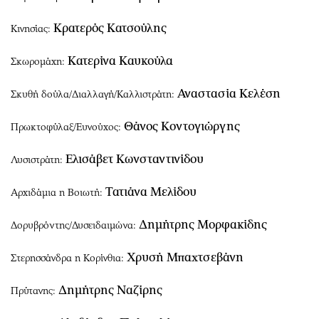
Κρατερός Κατσούλης
Κινησίας:
Κατερίνα Καυκούλα
Σκωρομάχη:
Αναστασία Κελέση
Σκυθή δούλα/Διαλλαγή/Καλλιστράτη:
Θάνος Κοντογιώργης
Πρωκτοφύλαξ/Ευνούχος:
Ελισάβετ Κωνσταντινίδου
Λυσιστράτη:
Τατιάνα Μελίδου
Αρχιδάμια η Βοιωτή:
Δημήτρης Μορφακίδης
Δορυβρόντης/Δυσειδαιμώνα:
Χρυσή Μπαχτσεβάνη
Στερησσάνδρα η Κορίνθια:
Δημήτρης Ναζίρης
Πρύτανης: