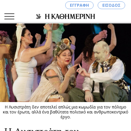
ΕΓΓΡΑΦΗ
ΕΙΣΟΔΟΣ
ΚΑΤΗΓΟΡΙΕΣ
ΣΥΝΔΕΣΗ
Κύπρος
Απόψεις
Παιδεία
Αρθρογραφία
Υγεία
The Hill
Πολιτική
Υγεία
Βουλευτικές 2026
Αγγελίες
Εκλογές 2024
Ενοικιάζονται
Η Λυσιστράτη δεν αποτελεί απλώς μια κωμωδία για τον πόλεμο
Προεδρικές 2023
Πωλούνται
και τον έρωτα, αλλά ένα βαθύτατα πολιτικό και ανθρωποκεντρικό
έργο.
Δημοσκοπήσεις
Ζητούν εργασία
Διπλωματία
Θέσεις εργασίας