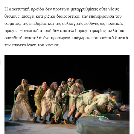
Η αρχετυπική ηρωίδα δεν προτείνει μεταρρυθμίσεις ούτε νέους
θεσμούς. Εισάγει κάτι ριζικά διαφορετικό: την επανεμφάνιση του
σώματος, της επιθυμίας και της συλλογικής ευθύνης ως πολιτικής
πράξης. Η ερωτική αποχή δεν αποτελεί πράξη τιμωρίας, αλλά μια
συνειδητή αναστολή· ένα προσωρινό «πάγωμα» που καθιστά δυνατή
την επανεκκίνηση του κόσμου.