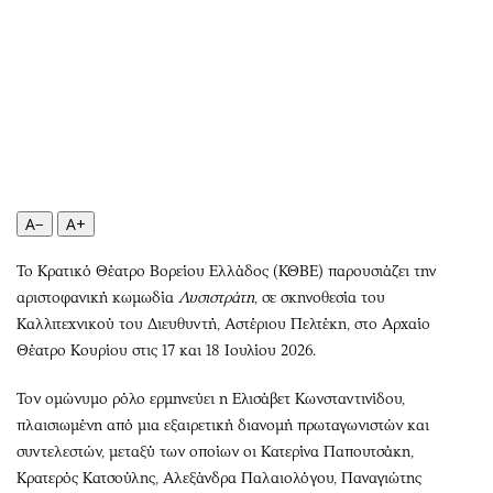
Περιβάλλον
Ταξίδια
Ελλάδα
Συνταγές
Κόσμος
Έξοδος
Παράξενα
Media
Πολιτισμός
Εκπομπές
Σινεμά
Wine routes
Θέατρο-Χορός
Podcasts
A−
A+
Μουσική
Uncut
Εικαστικά
Προσφορές
Το Κρατικό Θέατρο Βορείου Ελλάδος (ΚΘΒΕ) παρουσιάζει την
Βιβλίο
Προσωπικότητες στην ''Κ''
αριστοφανική κωμωδία
Λυσιστράτη
, σε σκηνοθεσία του
Καλλιτεχνικού του Διευθυντή, Αστέριου Πελτέκη, στο Αρχαίο
Χειρόγραφα
Επιστολές
Θέατρο Κουρίου στις 17 και 18 Ιουλίου 2026.
Τον ομώνυμο ρόλο ερμηνεύει η Ελισάβετ Κωνσταντινίδου,
πλαισιωμένη από μια εξαιρετική διανομή πρωταγωνιστών και
συντελεστών, μεταξύ των οποίων οι Κατερίνα Παπουτσάκη,
Κρατερός Κατσούλης, Αλεξάνδρα Παλαιολόγου, Παναγιώτης