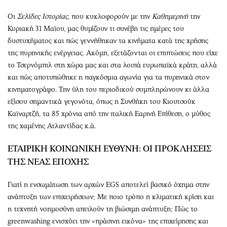
Οι
Σελίδες Ιστορίας
, που κυκλοφορούν με την
Καθημερινή
την
Κυριακή 31 Μαϊου, μας θυμίζουν τι συνέβη τις ημέρες του
δυστυχήματος και πώς γεννήθηκαν τα κινήματα κατά της χρήσης
της πυρηνικής ενέργειας. Ακόμη, εξετάζονται οι επιπτώσεις που είχε
το Τσερνόμπιλ στη χώρα μας και στα λοιπά ευρωπαϊκά κράτη, αλλά
και πώς αποτυπώθηκε η παγκόσμια αγωνία για τα πυρηνικά στον
κινηματογράφο. Την ύλη του περιοδικού συμπληρώνουν κι άλλα
εξίσου σημαντικά γεγονότα, όπως η Συνθήκη του Κιουτσούκ
Καϊναρτζή, τα 85 χρόνια από την ιταλική Εαρινή Επίθεση, ο μύθος
της χαμένης Ατλαντίδας κ.ά.
ΕΤΑΙΡΙΚΗ ΚΟΙΝΩΝΙΚΗ ΕΥΘΥΝΗ: ΟΙ ΠΡΟΚΛΗΣΕΙΣ
ΤΗΣ ΝΕΑΣ ΕΠΟΧΗΣ
Γιατί η ενσωμάτωση των αρχών EGS αποτελεί βασικό όχημα στην
ανάπτυξη των επιχειρήσεων; Με ποιο τρόπο η κλιματική κρίση και
η τεχνητή νοημοσύνη απειλούν τη βιώσιμη ανάπτυξη; Πώς το
greenwashing ενισχύει την «πράσινη εικόνα» της επιχείρησης και