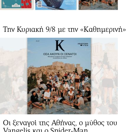
Την Κυριακή 9/8 με την «Καθημερινή»
Οι ξεναγοί της Αθήνας, ο μύθος του
Vangelis και ο Spider-Μan