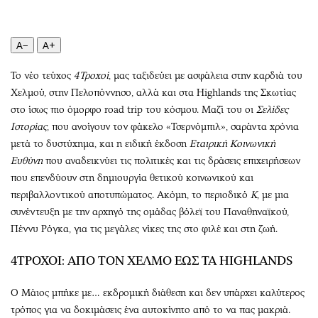
Περιβάλλον
Ταξίδια
Ελλάδα
Συνταγές
A−
A+
Κόσμος
Έξοδος
Παράξενα
Media
Το νέο τεύχος
4Τροχοί
, μας ταξιδεύει με ασφάλεια στην καρδιά του
Πολιτισμός
Εκπομπές
Χελμού, στην Πελοπόννησο, αλλά και στα Highlands της Σκωτίας
Σινεμά
Wine routes
στο ίσως πιο όμορφο road trip του κόσμου. Μαζί του οι
Σελίδες
Ιστορίας
, που ανοίγουν τον φάκελο «Τσερνόμπιλ», σαράντα χρόνια
Θέατρο-Χορός
Podcasts
μετά το δυστύχημα, και η ειδική έκδοση
Εταιρική Κοινωνική
Μουσική
Uncut
Ευθύνη
που αναδεικνύει τις πολιτικές και τις δράσεις επιχειρήσεων
Εικαστικά
Προσφορές
που επενδύουν στη δημιουργία θετικού κοινωνικού και
Βιβλίο
Προσωπικότητες στην ''Κ''
περιβαλλοντικού αποτυπώματος. Ακόμη, το περιοδικό
Κ
, με μια
Χειρόγραφα
Επιστολές
συνέντευξη με την αρχηγό της ομάδας βόλεϊ του Παναθηναϊκού,
Πέννυ Ρόγκα, για τις μεγάλες νίκες της στο φιλέ και στη ζωή.
4ΤΡΟΧΟΙ: ΑΠΟ ΤΟΝ ΧΕΛΜΟ ΕΩΣ ΤΑ HIGHLANDS
Ο Μάιος μπήκε με… εκδρομική διάθεση και δεν υπάρχει καλύτερος
τρόπος για να δοκιμάσεις ένα αυτοκίνητο από το να πας μακριά.