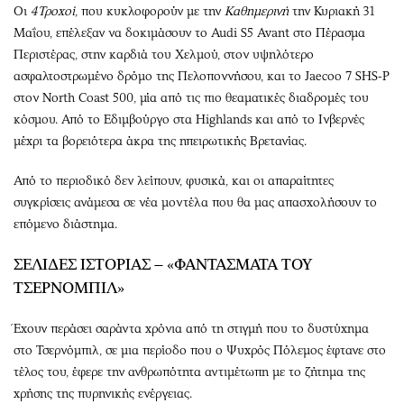
Οι
4Τροχοί
, που κυκλοφορούν με την
Καθημερινή
την Κυριακή 31
Μαΐου, επέλεξαν να δοκιμάσουν το Audi S5 Avant στο Πέρασμα
Περιστέρας, στην καρδιά του Χελμού, στον υψηλότερο
ασφαλτοστρωμένο δρόμο της Πελοποννήσου, και το Jaecoo 7 SHS-P
στον North Coast 500, μία από τις πιο θεαματικές διαδρομές του
κόσμου. Από το Εδιμβούργο στα Highlands και από το Ινβερνές
μέχρι τα βορειότερα άκρα της ηπειρωτικής Βρετανίας.
Από το περιοδικό δεν λείπουν, φυσικά, και οι απαραίτητες
συγκρίσεις ανάμεσα σε νέα μοντέλα που θα μας απασχολήσουν το
επόμενο διάστημα.
ΣΕΛΙΔΕΣ ΙΣΤΟΡΙΑΣ – «ΦΑΝΤΑΣΜΑΤΑ ΤΟΥ
ΤΣΕΡΝΟΜΠΙΛ»
Έχουν περάσει σαράντα χρόνια από τη στιγμή που το δυστύχημα
στο Τσερνόμπιλ, σε μια περίοδο που ο Ψυχρός Πόλεμος έφτανε στο
τέλος του, έφερε την ανθρωπότητα αντιμέτωπη με το ζήτημα της
χρήσης της πυρηνικής ενέργειας.