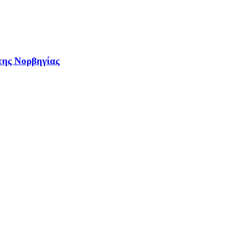
 της Νορβηγίας