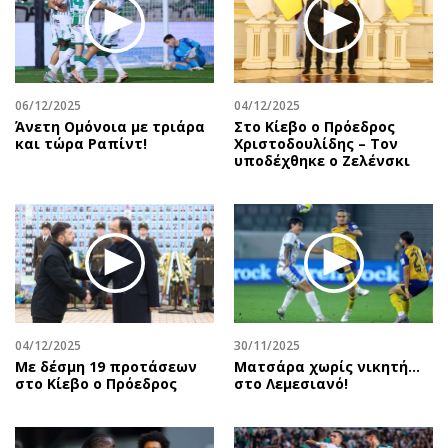
Περιβάλλον
Ταξίδια
Ελλάδα
Συνταγές
Κόσμος
Έξοδος
Παράξενα
Media
06/12/2025
04/12/2025
Πολιτισμός
Εκπομπές
Άνετη Ομόνοια με τριάρα
Στο Κίεβο ο Πρόεδρος
και τώρα Ραπίντ!
Χριστοδουλίδης – Τον
Σινεμά
Wine routes
υποδέχθηκε ο Ζελένσκι
Θέατρο-Χορός
Podcasts
Μουσική
Uncut
Εικαστικά
Προσφορές
Βιβλίο
Προσωπικότητες στην ''Κ''
Χειρόγραφα
Επιστολές
04/12/2025
30/11/2025
Με δέσμη 19 προτάσεων
Ματσάρα χωρίς νικητή…
στο Κίεβο ο Πρόεδρος
στο Λεμεσιανό!