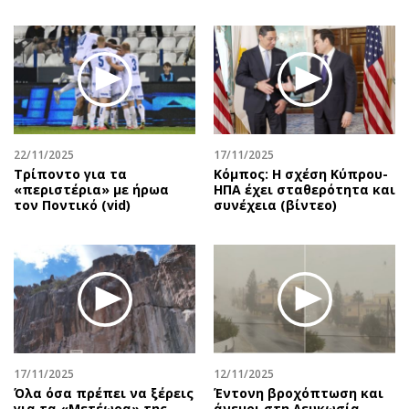
22/11/2025
17/11/2025
Τρίποντο για τα
Κόμπος: Η σχέση Κύπρου-
«περιστέρια» με ήρωα
ΗΠΑ έχει σταθερότητα και
τον Ποντικό (vid)
συνέχεια (βίντεο)
17/11/2025
12/11/2025
Όλα όσα πρέπει να ξέρεις
Έντονη βροχόπτωση και
για τα «Μετέωρα» της
άνεμοι στη Λευκωσία