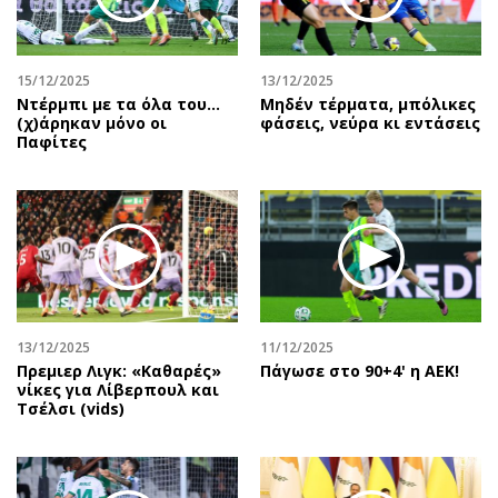
Αθλητισμός
Geek
Κύπρος
Νέα
15/12/2025
13/12/2025
Ελλάδα
Κινητά-tablets
Ντέρμπι με τα όλα του…
Μηδέν τέρματα, μπόλικες
Διεθνή
Social
(χ)άρηκαν μόνο οι
φάσεις, νεύρα κι εντάσεις
Παφίτες
Κληρώσεις Allwyn
Αυτοκίνηση
Οικονομική
Αφιερώματα
Οικονομία
Πολιτική
Real Estate
Οικονομία
Επιχειρήσεις
Γενικά
Αγορές
Αναδρομές
Money Review
Πρόσωπα
13/12/2025
11/12/2025
Πρεμιερ Λιγκ: «Καθαρές»
Πάγωσε στο 90+4' η ΑΕΚ!
AstroBank Properties
Περιβάλλον
νίκες για Λίβερπουλ και
Trends
Good Life
Τσέλσι (vids)
Ενέργεια
Γυναίκα
Ναυτιλία
Showbiz