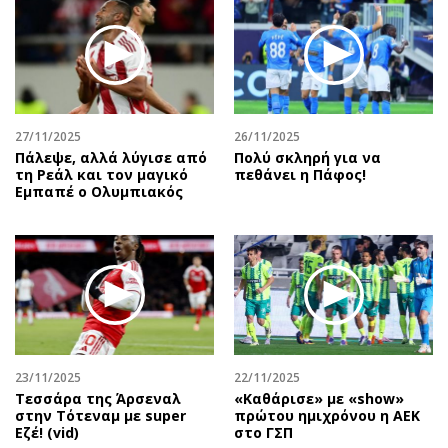
27/11/2025
26/11/2025
Πάλεψε, αλλά λύγισε από
Πολύ σκληρή για να
τη Ρεάλ και τον μαγικό
πεθάνει η Πάφος!
Εμπαπέ ο Ολυμπιακός
23/11/2025
22/11/2025
Τεσσάρα της Άρσεναλ
«Καθάρισε» με «show»
στην Τότεναμ με super
πρώτου ημιχρόνου η ΑΕΚ
Εζέ! (vid)
στο ΓΣΠ