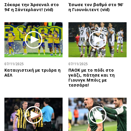
Σόκαρε την Άρσεναλ στο
Έσωσε τον βαθμό στο 96'
94’ η Σάντερλαντ! (vid)
η Γιουνάιτεντ (vid)
07/11/2025
07/11/2025
Καταιγιστική με τριάρα η
ΠΑΟΚ με το πόδι στο
ΑΕΛ
γκάζι, πάτησε και τη
Γιουνγκ Μπόις με
τεσσάρα!