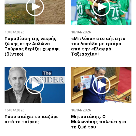
Περιβάλλον
Ταξίδια
Ελλάδα
Συνταγές
Κόσμος
Έξοδος
Παράξενα
Media
19/04/2026
18/04/2026
Πολιτισμός
Εκπομπές
Παραβίαση της νεκρής
«Μπλόκο» στο αήττητο
ζώνης στην Αυλώνα–
του Λοσάδα με τριάρα
Σινεμά
Wine routes
Τούρκος θερίζει χωράφι
από την «Ελαφρά
(βίντεο)
Ταξιαρχία»!
Θέατρο-Χορός
Podcasts
Μουσική
Uncut
Εικαστικά
Προσφορές
Βιβλίο
Προσωπικότητες στην ''Κ''
Χειρόγραφα
Επιστολές
16/04/2026
16/04/2026
Πόσο απέχει το παζάρι
Μητσοτάκης: Ο
από το τσίρκο;
Μυλωνάκης παλεύει για
τη ζωή του