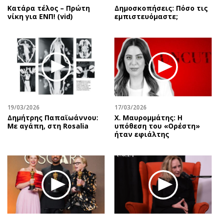
Κατάρα τέλος – Πρώτη
Δημοσκοπήσεις: Πόσο τις
νίκη για ΕΝΠ! (vid)
εμπιστευόμαστε;
19/03/2026
17/03/2026
Δημήτρης Παπαϊωάννου:
Χ. Μαυρομμάτης: Η
Με αγάπη, στη Rosalia
υπόθεση του «Ορέστη»
ήταν εφιάλτης