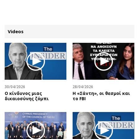
ΕΓΓΡΑΦΗ
ΕΙΣΟΔΟΣ
Videos
ΚΑΤΗΓΟΡΙΕΣ
ΣΥΝΔΕΣΗ
Κύπρος
Απόψεις
Παιδεία
Αρθρογραφία
Υγεία
The Hill
30/04/2026
28/04/2026
Πολιτική
Υγεία
Ο κίνδυνος μιας
Η «Σάντη», οι θεσμοί και
δικαιοσύνης ζόμπι
το FBI
Βουλευτικές 2026
Αγγελίες
Εκλογές 2024
Ενοικιάζονται
Προεδρικές 2023
Πωλούνται
Δημοσκοπήσεις
Ζητούν εργασία
Διπλωματία
Θέσεις εργασίας