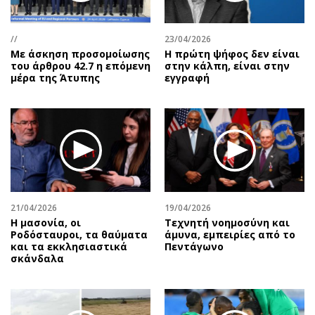
Αθλητισμός
Geek
Κύπρος
Νέα
//
23/04/2026
Με άσκηση προσομοίωσης
Η πρώτη ψήφος δεν είναι
Ελλάδα
Κινητά-tablets
του άρθρου 42.7 η επόμενη
στην κάλπη, είναι στην
Διεθνή
Social
μέρα της Άτυπης
εγγραφή
Κληρώσεις Allwyn
Αυτοκίνηση
Οικονομική
Αφιερώματα
Οικονομία
Πολιτική
Real Estate
Οικονομία
Επιχειρήσεις
Γενικά
Αγορές
Αναδρομές
21/04/2026
19/04/2026
Money Review
Πρόσωπα
Η μασονία, οι
Τεχνητή νοημοσύνη και
Ροδόσταυροι, τα θαύματα
άμυνα, εμπειρίες από το
AstroBank Properties
Περιβάλλον
και τα εκκλησιαστικά
Πεντάγωνο
Trends
Good Life
σκάνδαλα
Ενέργεια
Γυναίκα
Ναυτιλία
Showbiz