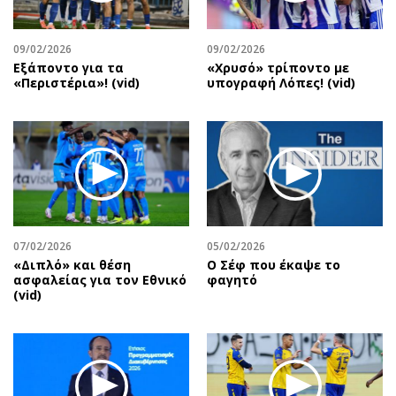
Αθλητισμός
Geek
Κύπρος
Νέα
09/02/2026
09/02/2026
Εξάποντο για τα
«Χρυσό» τρίποντο με
Ελλάδα
Κινητά-tablets
«Περιστέρια»! (vid)
υπογραφή Λόπες! (vid)
Διεθνή
Social
Κληρώσεις Allwyn
Αυτοκίνηση
Οικονομική
Αφιερώματα
Οικονομία
Πολιτική
Real Estate
Οικονομία
Επιχειρήσεις
Γενικά
Αγορές
Αναδρομές
07/02/2026
05/02/2026
«Διπλό» και θέση
Ο Σέφ που έκαψε το
Money Review
Πρόσωπα
ασφαλείας για τον Εθνικό
φαγητό
(vid)
AstroBank Properties
Περιβάλλον
Trends
Good Life
Ενέργεια
Γυναίκα
Ναυτιλία
Showbiz