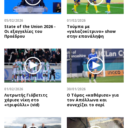
Περιβάλλον
Ταξίδια
Ελλάδα
Συνταγές
Κόσμος
Έξοδος
05/02/2026
01/02/2026
State of the Union 2026 -
Τούμπα με
Παράξενα
Media
Οι εξαγγελίες του
«γαλαζοκίτρινο» show
Πολιτισμός
Εκπομπές
Προέδρου
στην επανάληψη
Σινεμά
Wine routes
Θέατρο-Χορός
Podcasts
Μουσική
Uncut
Εικαστικά
Προσφορές
Βιβλίο
Προσωπικότητες στην ''Κ''
Χειρόγραφα
Επιστολές
01/02/2026
30/01/2026
Λυτρωτής Γιόβετιτς
Ο Τόμας «καθάρισε» για
χάρισε νίκη στο
τον Απόλλωνα και
«τριφύλλι» (vid)
συνεχίζει το σερί