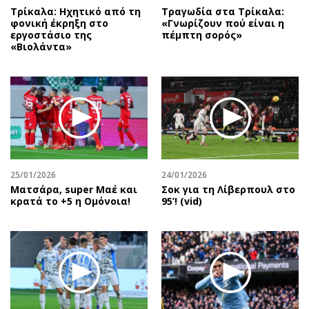
Τρίκαλα: Ηχητικό από τη
Τραγωδία στα Τρίκαλα:
φονική έκρηξη στο
«Γνωρίζουν πού είναι η
εργοστάσιο της
πέμπτη σορός»
«Βιολάντα»
25/01/2026
24/01/2026
Mατσάρα, super Μαέ και
Σοκ για τη Λίβερπουλ στο
κρατά το +5 η Ομόνοια!
95’! (vid)