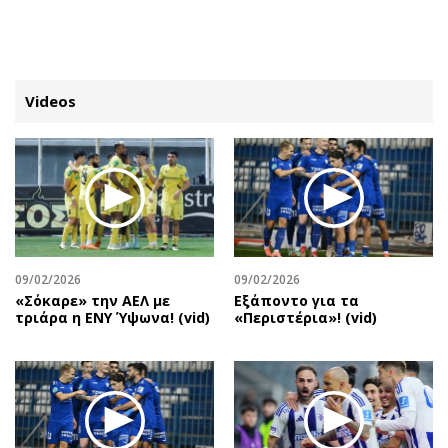
ΕΓΓΡΑΦΗ
ΕΙΣΟΔΟΣ
Videos
ΚΑΤΗΓΟΡΙΕΣ
ΣΥΝΔΕΣΗ
Κύπρος
Απόψεις
Παιδεία
Αρθρογραφία
Υγεία
The Hill
09/02/2026
09/02/2026
Πολιτική
Υγεία
«Σόκαρε» την ΑΕΛ με
Εξάποντο για τα
τριάρα η ΕΝΥ Ύψωνα! (vid)
«Περιστέρια»! (vid)
Βουλευτικές 2026
Αγγελίες
Εκλογές 2024
Ενοικιάζονται
Προεδρικές 2023
Πωλούνται
Δημοσκοπήσεις
Ζητούν εργασία
Διπλωματία
Θέσεις εργασίας