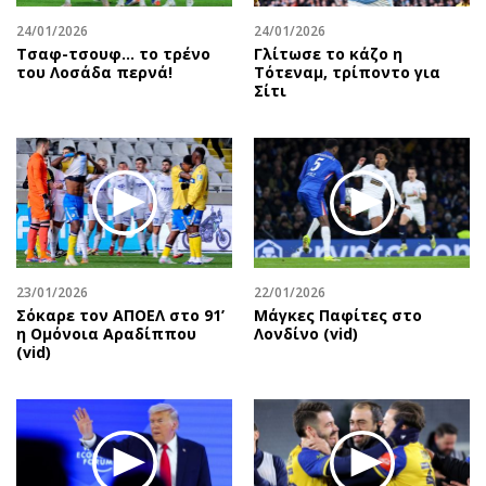
24/01/2026
24/01/2026
Τσαφ-τσουφ… το τρένο
Γλίτωσε το κάζο η
του Λοσάδα περνά!
Τότεναμ, τρίποντο για
Σίτι
23/01/2026
22/01/2026
Σόκαρε τον ΑΠΟΕΛ στο 91’
Μάγκες Παφίτες στο
η Ομόνοια Αραδίππου
Λονδίνο (vid)
(vid)