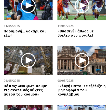
Περιβάλλον
Ταξίδια
Ελλάδα
Συνταγές
Κόσμος
Έξοδος
Παράξενα
Media
11/05/2025
11/05/2025
Πολιτισμός
Εκπομπές
Παραμονή… δοκάρι και
«Βυσσινί» άθλος με
έξω!
θρίλερ στο φινάλε!
Σινεμά
Wine routes
Θέατρο-Χορός
Podcasts
Μουσική
Uncut
Εικαστικά
Προσφορές
Βιβλίο
Προσωπικότητες στην ''Κ''
Χειρόγραφα
Επιστολές
09/05/2025
08/05/2025
Πάπας: «Να φωτίσουμε
Εκλογή Πάπα: Σε εξέλιξη η
τις σκοτεινές νύχτες
ψηφοφορία του
αυτού του κόσμου»
Κονκλαβίου