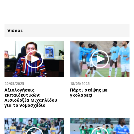
ΕΓΓΡΑΦΗ
ΕΙΣΟΔΟΣ
Videos
ΚΑΤΗΓΟΡΙΕΣ
ΣΥΝΔΕΣΗ
Κύπρος
Απόψεις
Παιδεία
Αρθρογραφία
Υγεία
The Hill
20/05/2025
18/05/2025
Πολιτική
Υγεία
Αξιολογήσεις
Πάρτι στέψης με
εκπαιδευτικών:
γκολάρες!
Βουλευτικές 2026
Αγγελίες
Αισιοδοξία Μιχαηλίδου
Εκλογές 2024
Ενοικιάζονται
για το νομοσχέδιο
Προεδρικές 2023
Πωλούνται
Δημοσκοπήσεις
Ζητούν εργασία
Διπλωματία
Θέσεις εργασίας