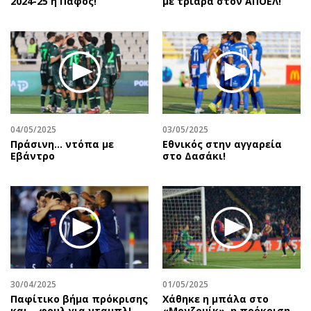
2024-25 η Πάφος!
με τριάρα στον ΑΠΟΕΛ!
04/05/2025
03/05/2025
Πράσινη... ντόπα με
Εθνικός στην αγγαρεία
Εβάντρο
στο Δασάκι!
30/04/2025
01/05/2025
Παφίτικο βήμα πρόκρισης
Χάθηκε η μπάλα στο
και… φουλ για νταμπλ!
«Μονζουίκ», η πρόκριση