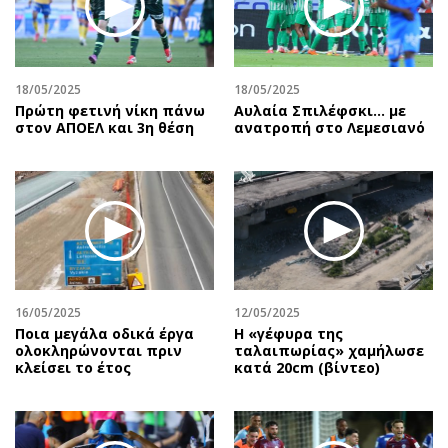
Αθλητισμός
Geek
Κύπρος
Νέα
Ελλάδα
Κινητά-tablets
18/05/2025
18/05/2025
Διεθνή
Social
Πρώτη φετινή νίκη πάνω
Αυλαία Σπιλέφσκι... με
στον ΑΠΟΕΛ και 3η θέση
ανατροπή στο Λεμεσιανό
Κληρώσεις Allwyn
Αυτοκίνηση
Οικονομική
Αφιερώματα
Οικονομία
Πολιτική
Real Estate
Οικονομία
Επιχειρήσεις
Γενικά
Αγορές
Αναδρομές
Money Review
Πρόσωπα
16/05/2025
12/05/2025
Ποια μεγάλα οδικά έργα
H «γέφυρα της
AstroBank Properties
Περιβάλλον
ολοκληρώνονται πριν
ταλαιπωρίας» χαμήλωσε
Trends
Good Life
κλείσει το έτος
κατά 20cm (βίντεο)
Ενέργεια
Γυναίκα
Ναυτιλία
Showbiz