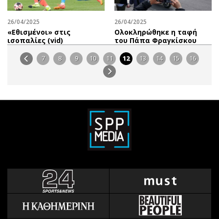
26/04/2025
26/04/2025
«Εθισμένοι» στις
Ολοκληρώθηκε η ταφή
ισοπαλίες (vid)
του Πάπα Φραγκίσκου
7
8
9
10
11
12
13
14
15
16