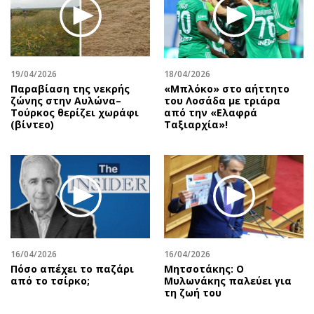
Περιβάλλον
Ταξίδια
Ελλάδα
Συνταγές
Κόσμος
Έξοδος
Παράξενα
Media
19/04/2026
18/04/2026
Πολιτισμός
Εκπομπές
Παραβίαση της νεκρής
«Μπλόκο» στο αήττητο
ζώνης στην Αυλώνα–
του Λοσάδα με τριάρα
Σινεμά
Wine routes
Τούρκος θερίζει χωράφι
από την «Ελαφρά
(βίντεο)
Ταξιαρχία»!
Θέατρο-Χορός
Podcasts
Μουσική
Uncut
Εικαστικά
Προσφορές
Βιβλίο
Προσωπικότητες στην ''Κ''
Χειρόγραφα
Επιστολές
16/04/2026
16/04/2026
Πόσο απέχει το παζάρι
Μητσοτάκης: Ο
από το τσίρκο;
Μυλωνάκης παλεύει για
τη ζωή του