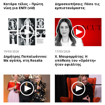
Κατάρα τέλος – Πρώτη
Δημοσκοπήσεις: Πόσο τις
νίκη για ΕΝΠ! (vid)
εμπιστευόμαστε;
19/03/2026
17/03/2026
Δημήτρης Παπαϊωάννου:
Χ. Μαυρομμάτης: Η
Με αγάπη, στη Rosalia
υπόθεση του «Ορέστη»
ήταν εφιάλτης