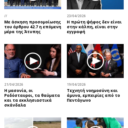
Αθλητισμός
Geek
Κύπρος
Νέα
//
23/04/2026
Με άσκηση προσομοίωσης
Η πρώτη ψήφος δεν είναι
Ελλάδα
Κινητά-tablets
του άρθρου 42.7 η επόμενη
στην κάλπη, είναι στην
Διεθνή
Social
μέρα της Άτυπης
εγγραφή
Κληρώσεις Allwyn
Αυτοκίνηση
Οικονομική
Αφιερώματα
Οικονομία
Πολιτική
Real Estate
Οικονομία
Επιχειρήσεις
Γενικά
Αγορές
Αναδρομές
21/04/2026
19/04/2026
Money Review
Πρόσωπα
Η μασονία, οι
Τεχνητή νοημοσύνη και
Ροδόσταυροι, τα θαύματα
άμυνα, εμπειρίες από το
AstroBank Properties
Περιβάλλον
και τα εκκλησιαστικά
Πεντάγωνο
Trends
Good Life
σκάνδαλα
Ενέργεια
Γυναίκα
Ναυτιλία
Showbiz