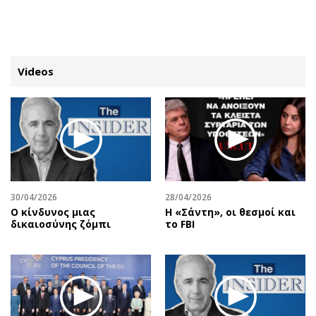
ΕΓΓΡΑΦΗ
ΕΙΣΟΔΟΣ
Videos
ΚΑΤΗΓΟΡΙΕΣ
ΣΥΝΔΕΣΗ
Κύπρος
Απόψεις
Παιδεία
Αρθρογραφία
Υγεία
The Hill
30/04/2026
28/04/2026
Πολιτική
Υγεία
Ο κίνδυνος μιας
Η «Σάντη», οι θεσμοί και
δικαιοσύνης ζόμπι
το FBI
Βουλευτικές 2026
Αγγελίες
Εκλογές 2024
Ενοικιάζονται
Προεδρικές 2023
Πωλούνται
Δημοσκοπήσεις
Ζητούν εργασία
Διπλωματία
Θέσεις εργασίας