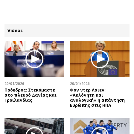
ΕΓΓΡΑΦΗ
ΕΙΣΟΔΟΣ
Videos
ΚΑΤΗΓΟΡΙΕΣ
ΣΥΝΔΕΣΗ
Κύπρος
Απόψεις
Παιδεία
Αρθρογραφία
Υγεία
The Hill
20/01/2026
20/01/2026
Πολιτική
Υγεία
Πρόεδρος: Στεκόμαστε
Φον ντερ Λάιεν:
στο πλευρό Δανίας και
«Ακλόνητη και
Βουλευτικές 2026
Αγγελίες
Γροιλανδίας
αναλογική» η απάντηση
Εκλογές 2024
Ενοικιάζονται
Ευρώπης στις ΗΠΑ
Προεδρικές 2023
Πωλούνται
Δημοσκοπήσεις
Ζητούν εργασία
Διπλωματία
Θέσεις εργασίας