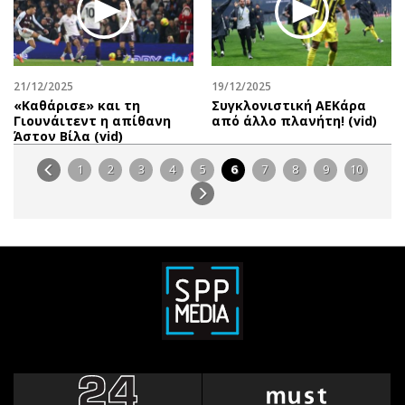
21/12/2025
19/12/2025
«Καθάρισε» και τη
Συγκλονιστική ΑΕΚάρα
Γιουνάιτεντ η απίθανη
από άλλο πλανήτη! (vid)
Άστον Βίλα (vid)
1
2
3
4
5
6
7
8
9
10