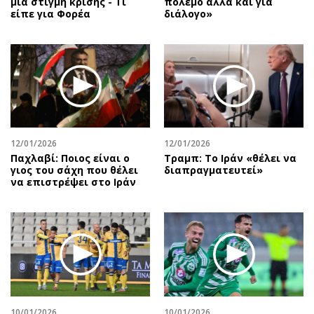
μια στιγμή κρίσης - Τι
πόλεμο αλλά και για
είπε για Φορέα
διάλογο»
12/01/2026
12/01/2026
Παχλαβί: Ποιος είναι ο
Τραμπ: Το Ιράν «θέλει να
γιος του σάχη που θέλει
διαπραγματευτεί»
να επιστρέψει στο Ιράν
10/01/2026
10/01/2026