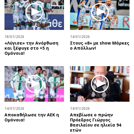
Περιβάλλον
Ταξίδια
Ελλάδα
Συνταγές
Κόσμος
Έξοδος
Παράξενα
Media
Πολιτισμός
Εκπομπές
18/01/2026
14/01/2026
«Λύγισε» την Ανόρθωση
Στους «8» με show Μάρκες
Σινεμά
Wine routes
και ξέφυγε στο +5 η
ο Απόλλων!
Ομόνοια!
Θέατρο-Χορός
Podcasts
Μουσική
Uncut
Εικαστικά
Προσφορές
Βιβλίο
Προσωπικότητες στην ''Κ''
Χειρόγραφα
Επιστολές
14/01/2026
14/01/2026
Αποκαθήλωσε την ΑΕΚ η
Απεβίωσε ο πρώην
Ομόνοια!
Πρόεδρος Γιώργος
Βασιλείου σε ηλικία 94
ετών