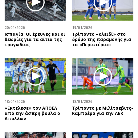
Αθλητισμός
Geek
Κύπρος
Νέα
Ελλάδα
Κινητά-tablets
20/01/2026
19/01/2026
Διεθνή
Social
Ισπανία: Οι έρευνες και οι
Τρίποντο «κλειδί» στο
θεωρίες για τα αίτια της
δρόμο της παραμονής για
Κληρώσεις Allwyn
Αυτοκίνηση
τραγωδίας
τα «Περιστέρια»
Οικονομική
Αφιερώματα
Οικονομία
Πολιτική
Real Estate
Οικονομία
Επιχειρήσεις
Γενικά
Αγορές
Αναδρομές
Money Review
Πρόσωπα
18/01/2026
18/01/2026
AstroBank Properties
Περιβάλλον
«Εκτέλεσε» τον ΑΠΟΕΛ
Τρίποντο με Μιλίτσεβιτς-
Trends
Good Life
από την άσπρη βούλα ο
Καμπρέρα για την ΑΕΚ
Απόλλων
Ενέργεια
Γυναίκα
Ναυτιλία
Showbiz