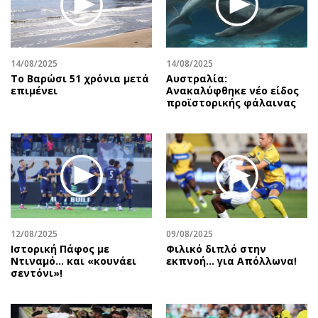
Αθλητισμός
Geek
Κύπρος
Νέα
Ελλάδα
Κινητά-tablets
14/08/2025
14/08/2025
Διεθνή
Social
Το Βαρώσι 51 χρόνια μετά
Αυστραλία:
επιμένει
Ανακαλύφθηκε νέο είδος
Κληρώσεις Allwyn
Αυτοκίνηση
προϊστορικής φάλαινας
Οικονομική
Αφιερώματα
Οικονομία
Πολιτική
Real Estate
Οικονομία
Επιχειρήσεις
Γενικά
Αγορές
Αναδρομές
Money Review
Πρόσωπα
12/08/2025
09/08/2025
AstroBank Properties
Περιβάλλον
Ιστορική Πάφος με
Φιλικό διπλό στην
Trends
Good Life
Ντιναμό… και «κουνάει
εκπνοή… για Απόλλωνα!
σεντόνι»!
Ενέργεια
Γυναίκα
Ναυτιλία
Showbiz