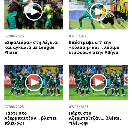
Περιβάλλον
Ταξίδια
Ελλάδα
Συνταγές
Κόσμος
Έξοδος
Παράξενα
Media
Πολιτισμός
Εκπομπές
07/08/2025
07/08/2025
«Σφαλιάρα» στη Λέγκια…
Επέστρεψε απ’ την
Σινεμά
Wine routes
και αγκαλιά με League
«κόλαση» και… λύσιμο
Phase!
διαφορών στην Αθήνα
Θέατρο-Χορός
Podcasts
Μουσική
Uncut
Εικαστικά
Προσφορές
Βιβλίο
Προσωπικότητες στην ''Κ''
Χειρόγραφα
Επιστολές
07/08/2025
07/08/2025
Πάρτι στο
Πάρτι στο
Αζερμπαϊτζάν… βλέπει
Αζερμπαϊτζάν… βλέπει
πλέι-οφ!
πλέι-οφ!