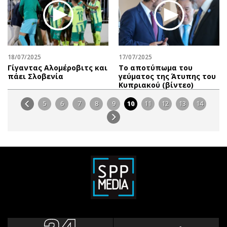
18/07/2025
17/07/2025
Γίγαντας Αλομέροβιτς και
Το αποτύπωμα του
πάει Σλοβενία
γεύματος της Άτυπης του
Κυπριακού (βίντεο)
5
6
7
8
9
10
11
12
13
14