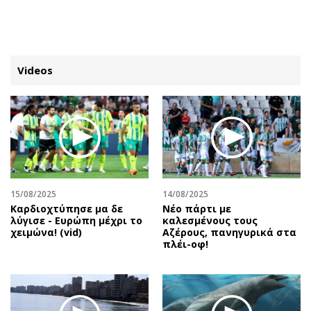
ΕΓΓΡΑΦΗ
ΕΙΣΟΔΟΣ
Videos
ΚΑΤΗΓΟΡΙΕΣ
ΣΥΝΔΕΣΗ
Κύπρος
Απόψεις
Παιδεία
Αρθρογραφία
Υγεία
The Hill
15/08/2025
14/08/2025
Πολιτική
Υγεία
Καρδιοχτύπησε μα δε
Νέο πάρτι με
λύγισε - Ευρώπη μέχρι το
καλεσμένους τους
Βουλευτικές 2026
Αγγελίες
χειμώνα! (vid)
Αζέρους, πανηγυρικά στα
Εκλογές 2024
Ενοικιάζονται
πλέι-οφ!
Προεδρικές 2023
Πωλούνται
Δημοσκοπήσεις
Ζητούν εργασία
Διπλωματία
Θέσεις εργασίας