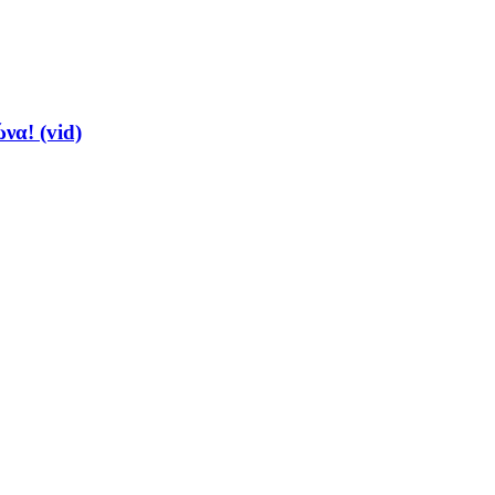
να! (vid)