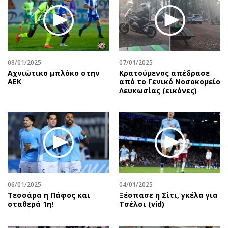
Περιβάλλον
Ταξίδια
Ελλάδα
Συνταγές
Κόσμος
Έξοδος
Παράξενα
Media
Πολιτισμός
Εκπομπές
08/01/2025
07/01/2025
Αχνιώτικο μπλόκο στην
Κρατούμενος απέδρασε
Σινεμά
Wine routes
ΑΕΚ
από το Γενικό Νοσοκομείο
Λευκωσίας (εικόνες)
Θέατρο-Χορός
Podcasts
Μουσική
Uncut
Εικαστικά
Προσφορές
Βιβλίο
Προσωπικότητες στην ''Κ''
Χειρόγραφα
Επιστολές
06/01/2025
04/01/2025
Τεσσάρα η Πάφος και
Ξέσπασε η Σίτι, γκέλα για
σταθερά 1η!
Τσέλσι (vid)