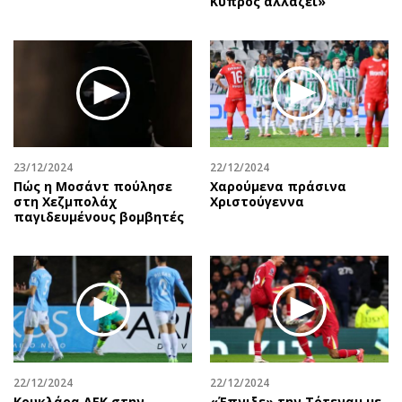
Κύπρος αλλάζει»
23/12/2024
22/12/2024
Πώς η Μοσάντ πούλησε
Χαρούμενα πράσινα
στη Χεζμπολάχ
Χριστούγεννα
παγιδευμένους βομβητές
22/12/2024
22/12/2024
Κουκλάρα ΑΕΚ στην
«Έπνιξε» την Τότεναμ με