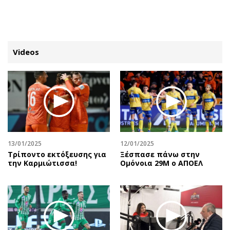
ΕΓΓΡΑΦΗ
ΕΙΣΟΔΟΣ
Videos
ΚΑΤΗΓΟΡΙΕΣ
ΣΥΝΔΕΣΗ
Κύπρος
Απόψεις
Παιδεία
Αρθρογραφία
Υγεία
The Hill
13/01/2025
12/01/2025
Πολιτική
Υγεία
Τρίποντο εκτόξευσης για
Ξέσπασε πάνω στην
την Καρμιώτισσα!
Ομόνοια 29Μ ο ΑΠΟΕΛ
Βουλευτικές 2026
Αγγελίες
Εκλογές 2024
Ενοικιάζονται
Προεδρικές 2023
Πωλούνται
Δημοσκοπήσεις
Ζητούν εργασία
Διπλωματία
Θέσεις εργασίας