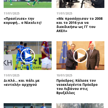
Αθλητισμός
Geek
Κύπρος
Νέα
11/01/2025
11/01/2025
«Πρασίνισε» την
«Με προσέγγισαν το 2008
Ελλάδα
Κινητά-tablets
κορυφή… ο Νίκολιτς!
και το 2016 για να
Διεθνή
Social
διεκδικήσω ως ΓΓ του
ΑΚΕΛ»
Κληρώσεις Allwyn
Αυτοκίνηση
Οικονομική
Αφιερώματα
Οικονομία
Πολιτική
Real Estate
Οικονομία
Επιχειρήσεις
Γενικά
Αγορές
Αναδρομές
Money Review
Πρόσωπα
11/01/2025
10/01/2025
Διπλό... και πάλι με
Πρόεδρος: Κάλεσε τον
AstroBank Properties
Περιβάλλον
«εντολή» αρχηγού
νεοεκλεγέντα Πρόεδρο
Trends
Good Life
του Λιβάνου στις
Βρυξέλλες
Ενέργεια
Γυναίκα
Ναυτιλία
Showbiz