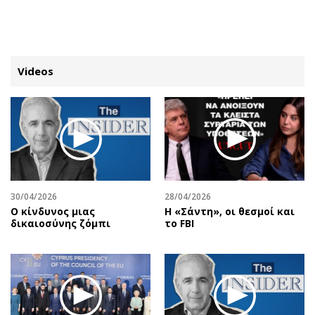
ΕΓΓΡΑΦΗ
ΕΙΣΟΔΟΣ
Videos
ΚΑΤΗΓΟΡΙΕΣ
ΣΥΝΔΕΣΗ
Κύπρος
Απόψεις
Παιδεία
Αρθρογραφία
Υγεία
The Hill
30/04/2026
28/04/2026
Πολιτική
Υγεία
Ο κίνδυνος μιας
Η «Σάντη», οι θεσμοί και
δικαιοσύνης ζόμπι
το FBI
Βουλευτικές 2026
Αγγελίες
Εκλογές 2024
Ενοικιάζονται
Προεδρικές 2023
Πωλούνται
Δημοσκοπήσεις
Ζητούν εργασία
Διπλωματία
Θέσεις εργασίας