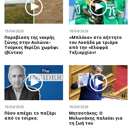
Περιβάλλον
Ταξίδια
Ελλάδα
Συνταγές
Κόσμος
Έξοδος
Παράξενα
Media
19/04/2026
18/04/2026
Πολιτισμός
Εκπομπές
Παραβίαση της νεκρής
«Μπλόκο» στο αήττητο
ζώνης στην Αυλώνα–
του Λοσάδα με τριάρα
Σινεμά
Wine routes
Τούρκος θερίζει χωράφι
από την «Ελαφρά
(βίντεο)
Ταξιαρχία»!
Θέατρο-Χορός
Podcasts
Μουσική
Uncut
Εικαστικά
Προσφορές
Βιβλίο
Προσωπικότητες στην ''Κ''
Χειρόγραφα
Επιστολές
16/04/2026
16/04/2026
Πόσο απέχει το παζάρι
Μητσοτάκης: Ο
από το τσίρκο;
Μυλωνάκης παλεύει για
τη ζωή του