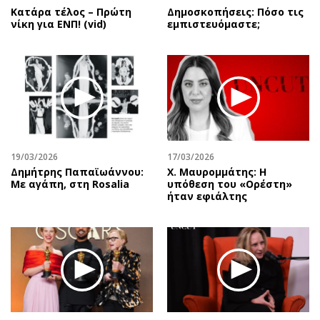
Κατάρα τέλος – Πρώτη
Δημοσκοπήσεις: Πόσο τις
νίκη για ΕΝΠ! (vid)
εμπιστευόμαστε;
19/03/2026
17/03/2026
Δημήτρης Παπαϊωάννου:
Χ. Μαυρομμάτης: Η
Με αγάπη, στη Rosalia
υπόθεση του «Ορέστη»
ήταν εφιάλτης