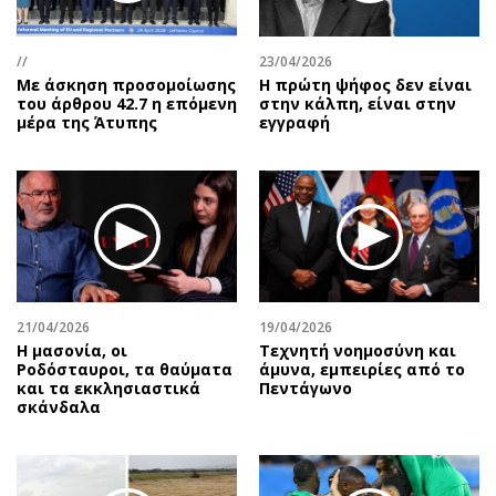
Αθλητισμός
Geek
Κύπρος
Νέα
//
23/04/2026
Με άσκηση προσομοίωσης
Η πρώτη ψήφος δεν είναι
Ελλάδα
Κινητά-tablets
του άρθρου 42.7 η επόμενη
στην κάλπη, είναι στην
Διεθνή
Social
μέρα της Άτυπης
εγγραφή
Κληρώσεις Allwyn
Αυτοκίνηση
Οικονομική
Αφιερώματα
Οικονομία
Πολιτική
Real Estate
Οικονομία
Επιχειρήσεις
Γενικά
Αγορές
Αναδρομές
21/04/2026
19/04/2026
Money Review
Πρόσωπα
Η μασονία, οι
Τεχνητή νοημοσύνη και
Ροδόσταυροι, τα θαύματα
άμυνα, εμπειρίες από το
AstroBank Properties
Περιβάλλον
και τα εκκλησιαστικά
Πεντάγωνο
Trends
Good Life
σκάνδαλα
Ενέργεια
Γυναίκα
Ναυτιλία
Showbiz