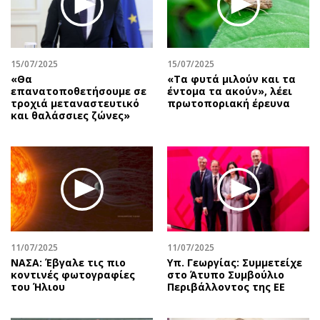
Αθλητισμός
Geek
Κύπρος
Νέα
Ελλάδα
Κινητά-tablets
15/07/2025
15/07/2025
Διεθνή
Social
«Θα
«Tα φυτά μιλούν και τα
επανατοποθετήσουμε σε
έντομα τα ακούν», λέει
Κληρώσεις Allwyn
Αυτοκίνηση
τροχιά μεταναστευτικό
πρωτοποριακή έρευνα
και θαλάσσιες ζώνες»
Οικονομική
Αφιερώματα
Οικονομία
Πολιτική
Real Estate
Οικονομία
Επιχειρήσεις
Γενικά
Αγορές
Αναδρομές
Money Review
Πρόσωπα
AstroBank Properties
Περιβάλλον
11/07/2025
11/07/2025
Trends
Good Life
ΝΑΣΑ: Έβγαλε τις πιο
Υπ. Γεωργίας: Συμμετείχε
κοντινές φωτογραφίες
στο Άτυπο Συμβούλιο
Ενέργεια
Γυναίκα
του Ήλιου
Περιβάλλοντος της ΕΕ
Ναυτιλία
Showbiz