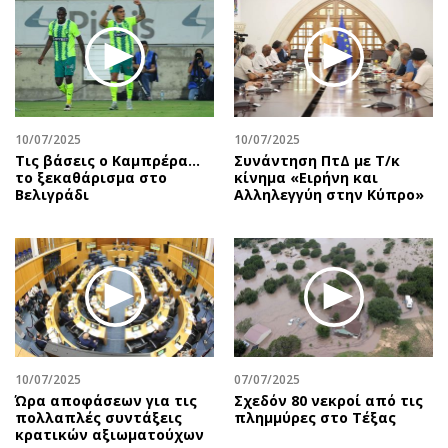
Περιβάλλον
Ταξίδια
Ελλάδα
Συνταγές
Κόσμος
Έξοδος
Παράξενα
Media
Πολιτισμός
Εκπομπές
10/07/2025
10/07/2025
Σινεμά
Wine routes
Τις βάσεις ο Καμπρέρα…
Συνάντηση ΠτΔ με Τ/κ
το ξεκαθάρισμα στο
κίνημα «Ειρήνη και
Θέατρο-Χορός
Podcasts
Βελιγράδι
Αλληλεγγύη στην Κύπρο»
Μουσική
Uncut
Εικαστικά
Προσφορές
Βιβλίο
Προσωπικότητες στην ''Κ''
Χειρόγραφα
Επιστολές
10/07/2025
07/07/2025
Ώρα αποφάσεων για τις
Σχεδόν 80 νεκροί από τις
πολλαπλές συντάξεις
πλημμύρες στο Τέξας
κρατικών αξιωματούχων