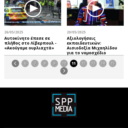
26/05/2025
20/05/2025
Αυτοκίνητο έπεσε σε
Αξιολογήσεις
πλήθος στο Λίβερπουλ -
εκπαιδευτικών:
«Ακούγαμε ουρλιαχτά»
Αισιοδοξία Μιχαηλίδου
για το νομοσχέδιο
6
7
8
9
10
11
12
13
14
15