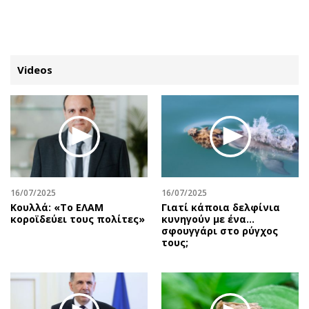
ΕΓΓΡΑΦΗ
ΕΙΣΟΔΟΣ
Videos
ΚΑΤΗΓΟΡΙΕΣ
ΣΥΝΔΕΣΗ
Κύπρος
Απόψεις
Παιδεία
Αρθρογραφία
Υγεία
The Hill
16/07/2025
16/07/2025
Πολιτική
Υγεία
Κουλλά: «Το ΕΛΑΜ
Γιατί κάποια δελφίνια
κοροϊδεύει τους πολίτες»
κυνηγούν με ένα…
Βουλευτικές 2026
Αγγελίες
σφουγγάρι στο ρύγχος
Εκλογές 2024
Ενοικιάζονται
τους;
Προεδρικές 2023
Πωλούνται
Δημοσκοπήσεις
Ζητούν εργασία
Διπλωματία
Θέσεις εργασίας