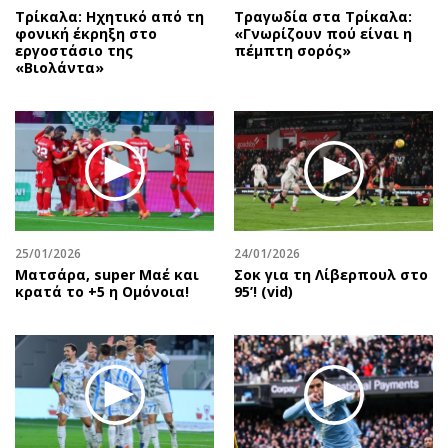
Τρίκαλα: Ηχητικό από τη
Τραγωδία στα Τρίκαλα:
φονική έκρηξη στο
«Γνωρίζουν πού είναι η
εργοστάσιο της
πέμπτη σορός»
«Βιολάντα»
25/01/2026
24/01/2026
Mατσάρα, super Μαέ και
Σοκ για τη Λίβερπουλ στο
κρατά το +5 η Ομόνοια!
95’! (vid)