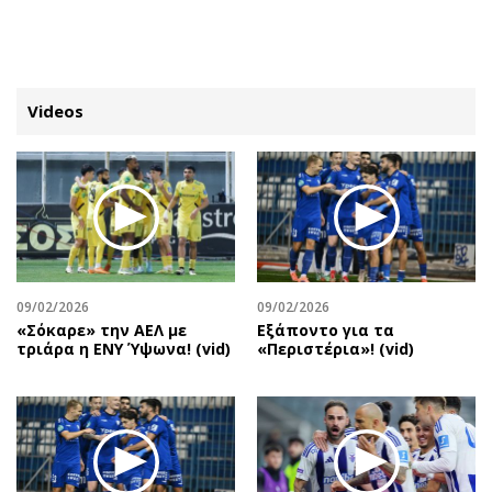
ΕΓΓΡΑΦΗ
ΕΙΣΟΔΟΣ
Videos
ΚΑΤΗΓΟΡΙΕΣ
ΣΥΝΔΕΣΗ
Κύπρος
Απόψεις
Παιδεία
Αρθρογραφία
Υγεία
The Hill
09/02/2026
09/02/2026
Πολιτική
Υγεία
«Σόκαρε» την ΑΕΛ με
Εξάποντο για τα
τριάρα η ΕΝΥ Ύψωνα! (vid)
«Περιστέρια»! (vid)
Βουλευτικές 2026
Αγγελίες
Εκλογές 2024
Ενοικιάζονται
Προεδρικές 2023
Πωλούνται
Δημοσκοπήσεις
Ζητούν εργασία
Διπλωματία
Θέσεις εργασίας