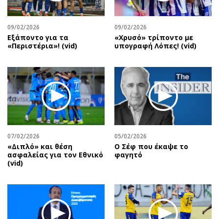
Αθλητισμός
Geek
Κύπρος
Νέα
09/02/2026
09/02/2026
Εξάποντο για τα
«Χρυσό» τρίποντο με
Ελλάδα
Κινητά-tablets
«Περιστέρια»! (vid)
υπογραφή Λόπες! (vid)
Διεθνή
Social
Κληρώσεις Allwyn
Αυτοκίνηση
Οικονομική
Αφιερώματα
Οικονομία
Πολιτική
Real Estate
Οικονομία
Επιχειρήσεις
Γενικά
Αγορές
Αναδρομές
07/02/2026
05/02/2026
«Διπλό» και θέση
Ο Σέφ που έκαψε το
Money Review
Πρόσωπα
ασφαλείας για τον Εθνικό
φαγητό
(vid)
AstroBank Properties
Περιβάλλον
Trends
Good Life
Ενέργεια
Γυναίκα
Ναυτιλία
Showbiz