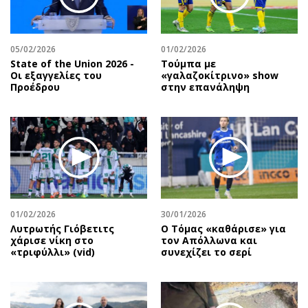
Περιβάλλον
Ταξίδια
Ελλάδα
Συνταγές
Κόσμος
Έξοδος
05/02/2026
01/02/2026
State of the Union 2026 -
Τούμπα με
Παράξενα
Media
Οι εξαγγελίες του
«γαλαζοκίτρινο» show
Πολιτισμός
Εκπομπές
Προέδρου
στην επανάληψη
Σινεμά
Wine routes
Θέατρο-Χορός
Podcasts
Μουσική
Uncut
Εικαστικά
Προσφορές
Βιβλίο
Προσωπικότητες στην ''Κ''
Χειρόγραφα
Επιστολές
01/02/2026
30/01/2026
Λυτρωτής Γιόβετιτς
Ο Τόμας «καθάρισε» για
χάρισε νίκη στο
τον Απόλλωνα και
«τριφύλλι» (vid)
συνεχίζει το σερί