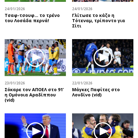
24/01/2026
24/01/2026
Τσαφ-τσουφ… το τρένο
Γλίτωσε το κάζο η
του Λοσάδα περνά!
Τότεναμ, τρίποντο για
Σίτι
23/01/2026
22/01/2026
Σόκαρε τον ΑΠΟΕΛ στο 91’
Μάγκες Παφίτες στο
η Ομόνοια Αραδίππου
Λονδίνο (vid)
(vid)