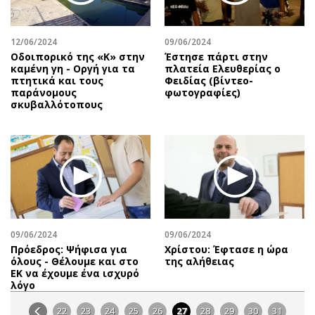
12/06/2024
09/06/2024
Οδοιπορικό της «Κ» στην
Έστησε πάρτι στην
καμένη γη - Οργή για τα
πλατεία Ελευθερίας ο
πτητικά και τους
Φειδίας (βίντεο-
παράνομους
φωτογραφίες)
σκυβαλλότοπους
09/06/2024
09/06/2024
Πρόεδρος: Ψήφισα για
Χρίστου: Έφτασε η ώρα
όλους - Θέλουμε και στο
της αλήθειας
ΕΚ να έχουμε ένα ισχυρό
λόγο
22
23
24
25
26
27
28
29
30
31