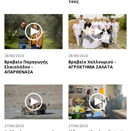
τους
Περιβάλλον
Ταξίδια
Ελλάδα
Συνταγές
Κόσμος
Έξοδος
Παράξενα
Media
Πολιτισμός
Εκπομπές
Σινεμά
Wine routes
Θέατρο-Χορός
Podcasts
28/06/2024
28/06/2024
Μουσική
Uncut
Βραβείο Παραγωγής
Βραβείο Χαλλουμιού -
Ελαιολάδου -
ΑΓΡΟΚΤΗΜΑ ΣΑΛΑΤΑ
Εικαστικά
Προσφορές
ΑΠΑΡΘΕΝΑΣΑ
Βιβλίο
Προσωπικότητες στην ''Κ''
Χειρόγραφα
Επιστολές
27/06/2024
27/06/2024