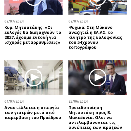
Αθλητισμός
Geek
Κύπρος
Νέα
02/07/2024
02/07/2024
Ελλάδα
Κινητά-tablets
Κυρ. Μητσοτάκης: «Οι
Ψυχικό: Στη Μύκονο
Διεθνή
Social
εκλογές θα διεξαχθούν το
αναζητεί η ΕΛ.ΑΣ. το
2027, έχουμε εντολή για
κίνητρο της δολοφονίας
Κληρώσεις Allwyn
Αυτοκίνηση
ισχυρές μεταρρυθμίσεις»
του 54χρονου
τοπογράφου
Οικονομική
Αφιερώματα
Οικονομία
Πολιτική
Real Estate
Οικονομία
Επιχειρήσεις
Γενικά
Αγορές
Αναδρομές
Money Review
Πρόσωπα
AstroBank Properties
Περιβάλλον
01/07/2024
28/06/2024
Trends
Good Life
Αναστέλλεται η απεργία
Προειδοποίηση
των γιατρών μετά από
Μητσοτάκη προς Β.
Ενέργεια
Γυναίκα
παρέμβαση του Προέδρου
Μακεδονία: Ολοι να
αντιλαμβάνονται τις
Ναυτιλία
Showbiz
συνέπειες των πράξεών