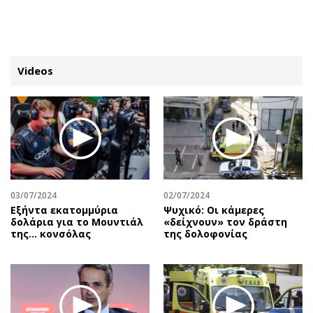
ΕΓΓΡΑΦΗ
ΕΙΣΟΔΟΣ
Videos
ΚΑΤΗΓΟΡΙΕΣ
ΣΥΝΔΕΣΗ
Κύπρος
Απόψεις
Παιδεία
Αρθρογραφία
Υγεία
The Hill
03/07/2024
02/07/2024
Πολιτική
Υγεία
Εξήντα εκατομμύρια
Ψυχικό: Οι κάμερες
δολάρια για το Μουντιάλ
«δείχνουν» τον δράστη
Βουλευτικές 2026
Αγγελίες
της... κονσόλας
της δολοφονίας
Εκλογές 2024
Ενοικιάζονται
Προεδρικές 2023
Πωλούνται
Δημοσκοπήσεις
Ζητούν εργασία
Διπλωματία
Θέσεις εργασίας