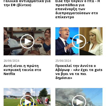
Γαλλικά αντιαρματικά για
Είδε την Ολγκίν ο ΠτΔ - Η
την ΕΦ (βίντεο)
προσπάθεια για
επανέναρξη των
διαπραγματεύσεων στο
επίκεντρο
26/06/2024
25/06/2024
Αυτή είναι η πρώτη
Προκαλεί την Αννίτα ο
κυπριακή ταινία στο
Αβέρωφ - «Αν έχει τα guts
Netflix
να βγει να τα πει
δημόσια»