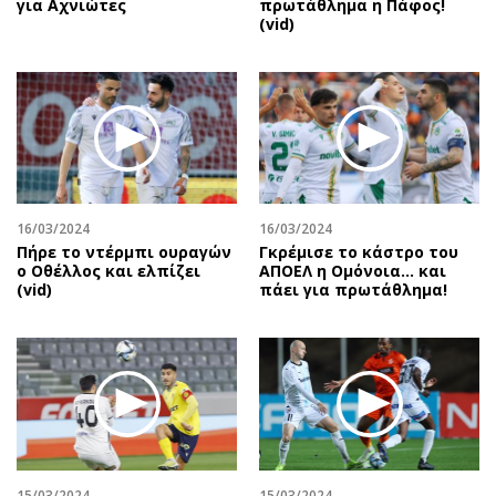
για Αχνιώτες
πρωτάθλημα η Πάφος!
(vid)
16/03/2024
16/03/2024
Πήρε το ντέρμπι ουραγών
Γκρέμισε το κάστρο του
ο Οθέλλος και ελπίζει
ΑΠΟΕΛ η Ομόνοια… και
(vid)
πάει για πρωτάθλημα!
15/03/2024
15/03/2024