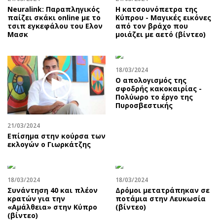
Neuralink: Παραπληγικός
Η κατσουνόπετρα της
παίζει σκάκι online με το
Κύπρου - Μαγικές εικόνες
τσιπ εγκεφάλου του Ελον
από τον βράχο που
Μασκ
μοιάζει με αετό (βίντεο)
18/03/2024
Ο απολογισμός της
σφοδρής κακοκαιρίας -
Πολύωρο το έργο της
Πυροσβεστικής
21/03/2024
Επίσημα στην κούρσα των
εκλογών ο Γιωρκάτζης
18/03/2024
18/03/2024
Συνάντηση 40 και πλέον
Δρόμοι μετατράπηκαν σε
κρατών για την
ποτάμια στην Λευκωσία
«Αμάλθεια» στην Κύπρο
(βίντεο)
(βίντεο)