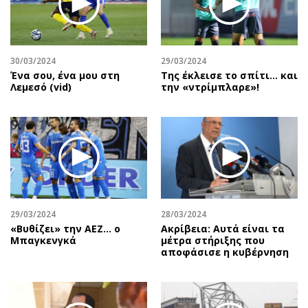
Περιβάλλον
Ταξίδια
Ελλάδα
Συνταγές
Κόσμος
Έξοδος
30/03/2024
29/03/2024
Παράξενα
Media
Ένα σου, ένα μου στη
Της έκλεισε το σπίτι… και
Πολιτισμός
Εκπομπές
Λεμεσό (vid)
την «ντρίμπλαρε»!
Σινεμά
Wine routes
Θέατρο-Χορός
Podcasts
Μουσική
Uncut
Εικαστικά
Προσφορές
Βιβλίο
Προσωπικότητες στην ''Κ''
Χειρόγραφα
Επιστολές
29/03/2024
28/03/2024
«Βυθίζει» την ΑΕΖ… ο
Ακρίβεια: Αυτά είναι τα
Μπαγκενγκά
μέτρα στήριξης που
αποφάσισε η κυβέρνηση