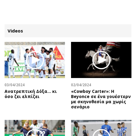
ΕΓΓΡΑΦΗ
ΕΙΣΟΔΟΣ
Videos
ΚΑΤΗΓΟΡΙΕΣ
ΣΥΝΔΕΣΗ
Κύπρος
Απόψεις
Παιδεία
Αρθρογραφία
Υγεία
The Hill
03/04/2024
02/04/2024
Πολιτική
Υγεία
Ανατρεπτική Δόξα… κι
«Cowboy Carter»: H
όσο ζει ελπίζει
Beyonce σε ένα γουέστερν
Βουλευτικές 2026
Αγγελίες
με σκηνοθεσία μα χωρίς
Εκλογές 2024
Ενοικιάζονται
σενάριο
Προεδρικές 2023
Πωλούνται
Δημοσκοπήσεις
Ζητούν εργασία
Διπλωματία
Θέσεις εργασίας