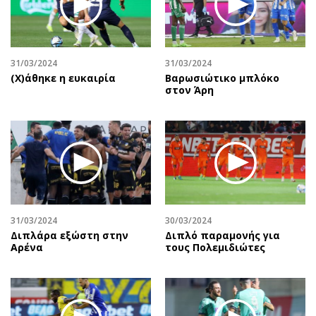
Αθλητισμός
Geek
Κύπρος
Νέα
Ελλάδα
Κινητά-tablets
31/03/2024
31/03/2024
Διεθνή
Social
(X)άθηκε η ευκαιρία
Βαρωσιώτικο μπλόκο
στον Άρη
Κληρώσεις Allwyn
Αυτοκίνηση
Οικονομική
Αφιερώματα
Οικονομία
Πολιτική
Real Estate
Οικονομία
Επιχειρήσεις
Γενικά
Αγορές
Αναδρομές
Money Review
Πρόσωπα
31/03/2024
30/03/2024
Διπλάρα εξώστη στην
Διπλό παραμονής για
AstroBank Properties
Περιβάλλον
Αρένα
τους Πολεμιδιώτες
Trends
Good Life
Ενέργεια
Γυναίκα
Ναυτιλία
Showbiz