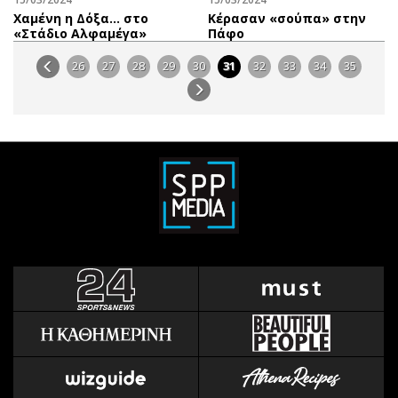
Χαμένη η Δόξα… στο
Κέρασαν «σούπα» στην
«Στάδιο Αλφαμέγα»
Πάφο
26
27
28
29
30
31
32
33
34
35